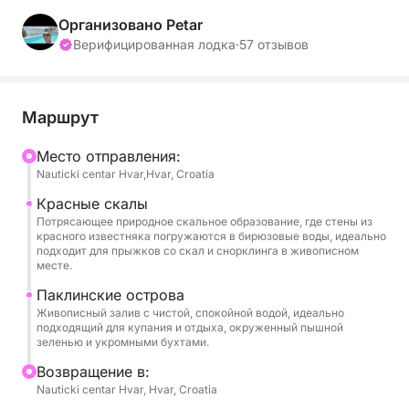
чудеса и непринужденную роскошь. Отправляясь
из Хвара, этот тур перенесет вас в живописное
Организовано Petar
путешествие к знаменитым Красным скалам
Верифицированная лодка
·
57 отзывов
(Crvene Stijene) — драматическому природному
явлению, где огненные известняковые скалы
погружаются в кристально чистые воды. Нырните
Маршрут
для освежающего купания или поплавайте с
маской и трубкой среди яркой морской жизни с
Mесто отправления:
Nauticki centar Hvar,Hvar, Croatia
предоставленным нами снаряжением.
Красные скалы
Оттуда мы отправимся в круиз по
Потрясающее природное скальное образование, где стены из
красного известняка погружаются в бирюзовые воды, идеально
очаровательным островам Паклени, лабиринту
подходит для прыжков со скал и снорклинга в живописном
скрытых бухт, островков с ароматом сосен и
месте.
спокойных лагун — идеально подходящим для
Паклинские острова
купания, отдыха и принятия солнечных ванн.
Живописный залив с чистой, спокойной водой, идеально
подходящий для купания и отдыха, окруженный пышной
Независимо от того, являетесь ли вы искателем
зеленью и укромными бухтами.
приключений или любителем солнца, здесь
Bозвращение в:
найдется что-то для каждого.
Nauticki centar Hvar, Hvar, Croatia