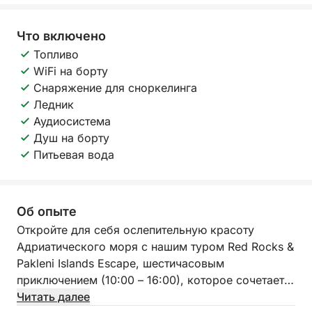
Что включено
Топливо
WiFi на борту
Снаряжение для сноркелинга
Ледник
Аудиосистема
Душ на борту
Питьевая вода
Об опыте
Откройте для себя ослепительную красоту
Адриатического моря с нашим туром Red Rocks &
Pakleni Islands Escape, шестичасовым
приключением (10:00 – 16:00), которое сочетает в
себе исследование побережья, подводные
Читать далее