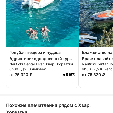
Голубая пещера и чудеса
Блаженство на
Адриатики: однодневный тур
Брач: плавайте
Nauticki Centar Hvar, Хвар, Хорватия
Nauticki Centar H
по островам
отдыхайте на 
6h00 · До 10 человек
6h00 · До 10 чел
Златни Рат
от 75 320 ₽
от 75 320 ₽
5 (57)
Похожие впечатления рядом с Хвар,
Хорватия