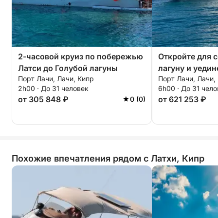
2-часовой круиз по побережью
Откройте для 
Латси до Голубой лагуны
лагуну и уедин
Порт Лачи, Лачи, Кипр
Порт Лачи, Лачи,
часов
2h00 · До 31 человек
6h00 · До 31 чел
от 305 848 ₽
от 621 253 ₽
0 (0)
Похожие впечатления рядом с Латхи, Кипр