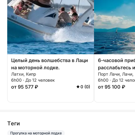
Целый день волшебства в Лаци
6-часовой при
на моторной лодке.
расслабьтесь 
Латхи, Кипр
Порт Лачи, Лачи,
полуостров Ак
6h00 · До 12 человек
6h00 · До 12 чел
от 95 577 ₽
от 95 100 ₽
0 (0)
Tеги
Прогулка на моторной лодке