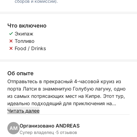
сборов и комиссии).
Что включено
Экипаж
Топливо
Food / Drinks
Об опыте
Отправьтесь в прекрасный 4-часовой круиз из
порта Латси в знаменитую Голубую лагуну, одно
из самых потрясающих мест на Кипре. Этот тур,
идеально подходящий для приключения на
полдня, предлагает сочетание живописной
Читать далее
красоты, кристально чистой воды и освежающего
купания в одном из самых востребованных мест
Организовано ANDREAS
AM
Средиземноморья.
Супер владелец ·
5 отзывов