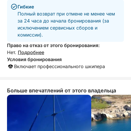
побережья Кипра. Благодаря двум щедрым
Гибкие
остановкам для плавания вы сможете полностью
Полный возврат при отмене не менее чем
погрузиться в самые знаковые воды острова.
за 24 часа до начала бронирования (за
исключением сервисных сборов и
Тщательно продуманный маршрут гарантирует,
комиссии).
что вы увидите лучшее из природы и истории —
от отдаленных бухт до городов-призраков.
Право на отказ от этого бронирования:
Удобные сиденья, затененные зоны и хорошо
Нет.
Подробнее
укомплектованный бар на борту превратят ваше
Условия бронирования
путешествие в расслабляющий морской отдых.
Включает профессионального шкипера
Этот круиз идеально подходит для пар, семей или
индивидуальных путешественников и предлагает
спокойный, но в то же время насыщенный способ
Больше впечатлений от этого владельца
исследовать Кипр по морю.