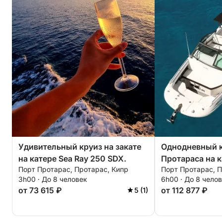
Удивительный круиз на закате
Однодневный к
на катере Sea Ray 250 SDX.
Протараса на к
Порт Протарас, Протарас, Кипр
Порт Протарас, П
250 SDX.
3h00 · До 8 человек
6h00 · До 8 чело
от 73 615 ₽
от 112 877 ₽
5 (1)