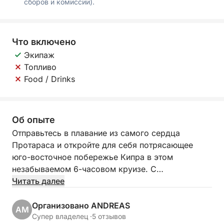
сборов и комиссии).
Что включено
Экипаж
Топливо
Food / Drinks
Об опыте
Отправьтесь в плавание из самого сердца
Протараса и откройте для себя потрясающее
юго-восточное побережье Кипра в этом
незабываемом 6-часовом круизе. С
ослепительно бирюзовыми водами, морскими
Читать далее
пещерами и сочетанием исторической и
природной красоты это путешествие станет
Организовано ANDREAS
AM
идеальным побегом в прибрежное очарование
Супер владелец ·
5 отзывов