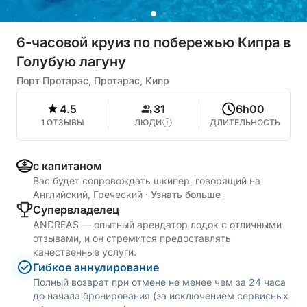
6-часовой круиз по побережью Кипра в
Голубую лагуну
Порт Протарас, Протарас, Кипр
4.5
31
6h00
1 ОТЗЫВЫ
ЛЮДИ
ДЛИТЕЛЬНОСТЬ
с капитаном
Вас будет сопровождать шкипер, говорящий на
Английский, Греческий
·
Узнать больше
Cупервладелец
ANDREAS — опытный арендатор лодок с отличными
отзывами, и он стремится предоставлять
качественные услуги.
Гибкое аннулирование
Полный возврат при отмене не менее чем за 24 часа
до начала бронирования (за исключением сервисных