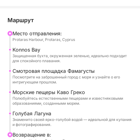
острова. Независимо от того, хотите ли вы
расслабиться, исследовать или нырнуть, чтобы
поплавать, этот тур предлагает все это.
Маршрут
Отправляясь из Грин-Бей, вы проплывете мимо
Mесто отправления:
Protaras Harbour, Protaras, Cyprus
драматических прибрежных скал и сверкающих
бухт в начале путешествия. Ваша первая
Konnos Bay
остановка для купания — в потрясающем заливе
Защищенная бухта, окруженная зеленью, идеально подходит
для спокойного плавания.
Коннос, окаймленной соснами бухте со
спокойной прозрачной водой, идеально
Смотровая площадка Фамагусты
Посмотрите на заброшенный город с моря и узнайте о его
подходящей для освежающего купания. Двигаясь
интригующем прошлом.
дальше, наслаждайтесь панорамными видами на
Морские пещеры Каво Греко
завораживающий, пустынный горизонт
Полюбуйтесь естественными пещерами и известняковыми
Фамагусты, города, застывшего во времени и
образованиями, созданными морем.
пропитанного историей.
Голубая Лагуна
Знаменито своей ярко-голубой водой — идеальной для купания
По мере того, как береговая линия
и фотографирования.
преображается, вы пройдете мимо впечатляющих
Bозвращение в:
морских пещер Каво Греко, естественным