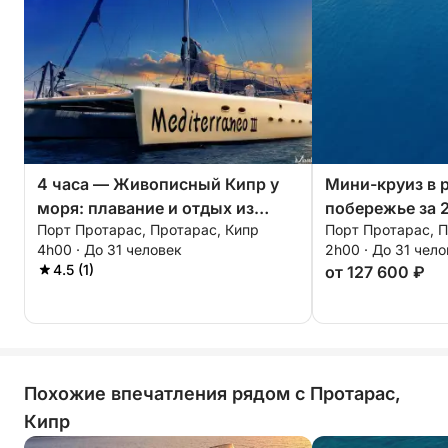
4 часа — Живописный Кипр у
Мини-круиз в р
моря: плавание и отдых из
побережье за 2
Порт Протарас, Протарас, Кипр
Порт Протарас, П
Протараса
4h00 · До 31 человек
2h00 · До 31 чел
4.5 (1)
от 127 600 ₽
Похожие впечатления рядом с Протарас,
Кипр