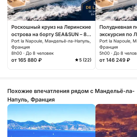
Мы позаботимся обо всем, от приготовления до
обслуживания, чтобы вы могли в полной мере
насладиться круизом.
Роскошный круиз на Леринские
Полудневная п
⚠️ Важная информация
острова на борту SEA&SUN – 8
экскурсия по 
Port la Napoule, Мандельё-ла-Напуль,
Port la Napoule, 
часов мечты
островам – 5 ч
Для обеспечения безупречной чистоты яхты и
Франция
Франция
увлекательног
8h00 · До 8 человек
5h00 · До 8 чело
высокого качества обслуживания, на борту
от 165 880 ₽
от 146 249 ₽
5 (22)
подаются исключительно блюда,
предоставленные SEASUN. Поэтому пикники и
еда, принесенная с собой, не допускаются.
Похожие впечатления рядом с Мандельё-ла-
Наша команда позаботится о приготовлении,
подаче и уборке, чтобы вы могли насладиться
Напуль, Франция
беззаботным днем в море.
🌊 Ваша единственная задача: расслабиться,
отпраздновать и создать незабываемые
воспоминания.