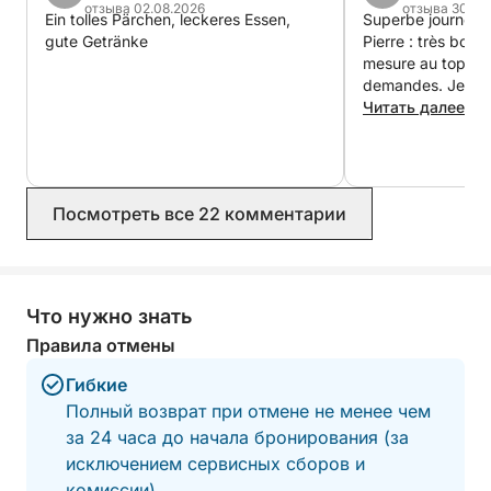
отзыва 02.08.2026
отзыва 30.07
- Загорание на флайбридже
Ein tolles Pärchen, leckeres Essen,
Superbe journée 
gute Getränke
Pierre : très bon a
- Уютные зоны отдыха
mesure au top, ils
- Купание в кристально чистой воде
demandes. Je re
- Безалкогольные напитки включены
! … Et le bateau est neuf, très
Читать далее
- Снаряжение для снорклинга (маски и трубки)
confortable 👍
предоставляется
- Элегантная, дружелюбная и полностью
приватная атмосфера
Посмотреть все 22 комментарии
🎉 Персонализируйте ваше мероприятие
🎈 Персонализированное оформление – 89 евро
Что нужно знать
Правила отмены
Ваша яхта будет подготовлена к вашему
Гибкие
прибытию:
Полный возврат при отмене не менее чем
за 24 часа до начала бронирования (за
- Воздушные шары
исключением сервисных сборов и
- Украшение столов
комиссии).