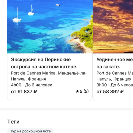
📩 Свяжитесь с нами сегодня, чтобы
спланировать ваше индивидуальное путешествие
с отправлением из Мандельё-ла-Напуль. Вся
команда SEASUN будет рада сделать ваше
мероприятие незабываемым событием на
Французской Ривьере.
Экскурсия на Леринские
Уединенное ме
острова на частном катере.
на закате.
Port de Cannes Marina, Мандельё-ла-
Port de Cannes M
Напуль, Франция
Напуль, Франция
4h00 · До 6 человек
3h00 · До 6 чело
от 61 837 ₽
от 58 892 ₽
5 (5)
Tеги
Тур на роскошной яхте