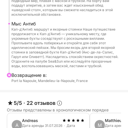
подводный мир, плавая с маской и трубкой. На борту вам
метровой яхты с опытным капитаном.
подадут аперитив, а затем вас ждет изысканный обед
«шведский стол», которым вы сможете насладиться в этой
исключительной обстановке.
👥 Вместимость
Мыс Антиб
Кап-д'Антиб: маршрут и якорные стоянки Наше путешествие
До 8 человек
продолжается к Кап-д'Антиб — уникальному месту, где
укромные бухты соседствуют с роскошными виллами.
Проплывите вдоль побережья и откройте для себя этот
🕒 Продолжительность
идиллический пейзаж. Мы бросим якорь для второй якорной
стоянки в заповедной бухте Кап-д'Антиб (Анс-де-ла-Салис,
Гаруп или Оливетт). Насладитесь спокойствием окрестностей.
Круизы от 5 часов.
Отдохните на палубе Sea&Sun или исследуйте прозрачные
воды, воспользовавшись маской, ластами и трубкой.
Цена: от 1390 евро в зависимости от сезона за 5
Bозвращение в:
часов
Port la Napoule, Mandelieu-la-Napoule, France
Дополнительный час: 100 евро
Возможность продления до 8 часов и более
5/5
·
22 отзывов
✨ Комфорт на борту
Отзывы представлены в хронологическом порядке
- 13-метровая яхта, полностью приватная
Andreas
Matthieu
A
M
- Опытный капитан включен
Дата аренды 31.07.2026 · Дата
Дата аренды 