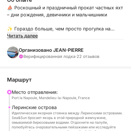
⛵ Роскошный и праздничный прокат частных яхт
– дни рождения, девичники и мальчишники
✨ Гораздо больше, чем просто прогулка на
яхте… это индивидуальный подход, где каждая
Читать далее
деталь продумана, чтобы сделать ваше
мероприятие незабываемым.
Организовано JEAN-PIERRE
Верифицированная лодка
·
22 отзывов
📍 Отправление: Мандельё-ла-Напуль
📅 Доступно с апреля по середину октября
Маршрут
Хотите отпраздновать день рождения, девичник
или мальчишник в исключительной обстановке?
Mесто отправления:
Port la Napoule, Mandelieu-la-Napoule, France
Побалуйте себя высококлассным частным
Леринские острова
круизом по Французской Ривьере, среди
Идиллическая якорная стоянка между Леринскими островами.
Sea&Sun бросает якорь в этой природной жемчужине,
бирюзовых вод, купанием и захватывающими дух
омываемой бирюзовыми водами. Отдохните на палубе,
пейзажами, на борту полностью частной 13-
полюбуйтесь очаровательными пейзажами или исследуйте