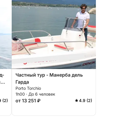
д-
Частный тур - Манерба дель
мые
Гарда
Porto Torchio
1h00 · До 6 человек
от 13 251 ₽
9 (2)
4.9 (2)