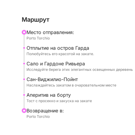
огнями, и его изысканной атмосферой. Мы по
ее виллами, окрашенными в теплые цвета, и 
Маршрут
уголком рая, где солнце величественно ныряе
цветовое зрелище. Каждая остановка станет 
Mесто отправления:
красотой этих мест, окутанных магией сумерек
Porto Torchio
Отплытие на остров Гарда
На борту каждая деталь продумана для вашег
Полюбуйтесь его красотой на закате.
удовольствия. Вас встретят с восхитительной 
красоту пейзажа, и вы сможете насладиться вк
Сало и Гардоне Ривьера
Исследуйте берега этих элегантных освещенных деревень
достаточно воды, чтобы освежиться, и стере
путешествие любимой музыкой, создавая идеа
Сан-Виджилио-Пойнт
идеально подходящее для тех, кто ищет релак
Наслаждайтесь закатом в очаровательном месте
озера Гарда на закате.
Аперитив на борту
Тост с просекко и закуска на закате
Bозвращение в:
Porto Torchio