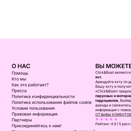
О НАС
ВЫ МОЖЕТЕ
Click&Boat являетс
Помощь
яхт.
Кто мы
Арендуйте яхту по д
Как это работает?
Вашу яхту и получи
Пресса
«Click&Boat» предл
парусных и моторны
Политика конфиденциальности
гидроциклов.
Выбер
Политика использования файлов cookie
аренды и свяжитесь
Условия пользования
информации с помо
Правовая информация
ОТЗЫВЫ КЛИЕНТО
Партнеры
Рейтинг:
4.9 / 5
расс
Присоединяйтесь к нам!