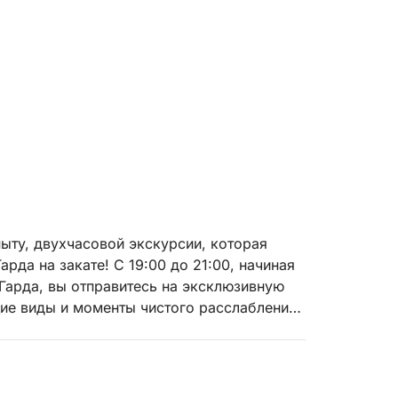
ыту, двухчасовой экскурсии, которая
рда на закате! С 19:00 до 21:00, начиная
Гарда, вы отправитесь на эксклюзивную
ие виды и моменты чистого расслабления.
Изола-дель-Гарда, самому большому на
ается в золотых водах заката. Затем мы
ерегом озера, освещенным вечерними