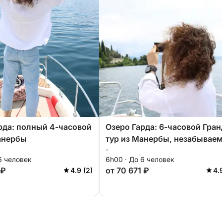
рда: полный 4-часовой
Озеро Гарда: 6-часовой Гран
анербы
тур из Манербы, незабывае
-
впечатления
6 человек
6h00 · До 6 человек
 ₽
от 70 671 ₽
4.9 (2)
4.