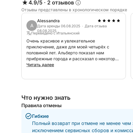
4.9/5
·
2 отзывов
Отзывы представлены в хронологическом порядке
Alessandra
A
Дата аренды 06.08.2025 · Дата отзыва
08.08.2025
Переведено с Итальянский
Очень красивое и увлекательное
приключение, даже для моей четырёх с
половиной лет. Альберто показал нам
прибрежные города и рассказал о некоторых
местных достопримечательностях.
Читать далее
Что нужно знать
Правила отмены
Гибкие
Полный возврат при отмене не менее чем 
исключением сервисных сборов и комисси