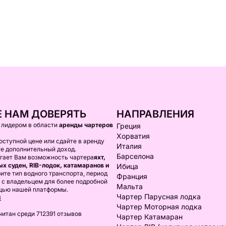
 НАМ ДОВЕРЯТЬ
НАПРАВЛЕНИЯ
я лидером в области
аренды чартеров
Греция
Хорватия
оступной цене или сдайте в аренду
Италия
те дополнительный доход.
Барселона
агает Вам возможность чартера
яхт,
х суден, RIB-лодок, катамаранов и
Ибица
ите тип водного транспорта, период
Франция
 с владельцем для более подробной
Мальта
щью нашей платформы.
Чартер Парусная лодка
В
Чартер Моторная лодка
читан среди 712391 отзывов
Чартер Катамаран