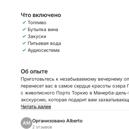
Что включено
Топливо
Бутылка вина
Закуски
Питьевая вода
Аудиосистема
Об опыте
Приготовьтесь к незабываемому вечернему оп
перенесет вас в самое сердце красоты озера Га
с живописного Порто Торкио в Манерба-дель-
экскурсию, которая подарит вам захватывающ
Читать далее
Наш маршрут приведет вас к впечатляющему 
озере, с его роскошной виллой, которая отраж
Организовано Alberto
AM
продолжим путь к элегантному Сало, с его б
2 отзывов