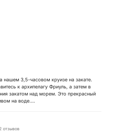
 нашем 3,5-часовом круизе на закате.
витесь к архипелагу Фриуль, а затем в
ния закатом над морем. Это прекрасный
вом на воде.
клинга и холодильник для напитков. Также
P) за 30 евро.
ет эксклюзивные воспоминания о золотом
2 отзывов