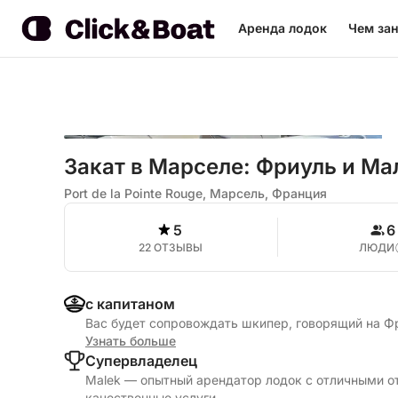
Аренда лодок
Чем зан
Закат в Марселе: Фриуль и М
Port de la Pointe Rouge, Марсель, Франция
5
6
22 ОТЗЫВЫ
ЛЮДИ
с капитаном
Вас будет сопровождать шкипер, говорящий на Ф
Узнать больше
Cупервладелец
Malek — опытный арендатор лодок с отличными о
качественные услуги.