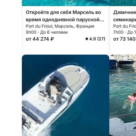
Откройте для себя Марсель во
Девичник
время однодневной парусной
семинар
Port du Frioul, Марсель, Франция
Port du Fr
прогулки.
семейные
9h00 · До 6 человек
7h00 · До 
предложе
от 44 274 ₽
от 73 140
4.9 (27)
приезжай
себя Мар
катамара
ознакоми
вводный 
спорта.