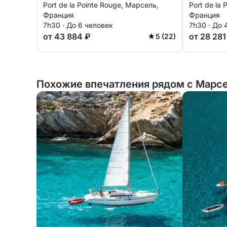
Port de la Pointe Rouge, Марсель,
Port de la
и на острова Фриуль.
Франция
Франция
7h30 · До 6 человек
7h30 · До 
от 43 884 ₽
от 28 281
5 (22)
Похожие впечатления рядом с Марс