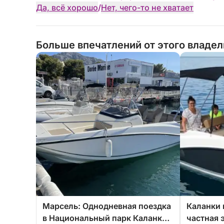
Да, всё хорошо
/
Нет, чего-то не хватает
Больше впечатлений от этого владе
Марсель: Однодневная поездка
Каланки 
в Национальный парк Каланки
частная 