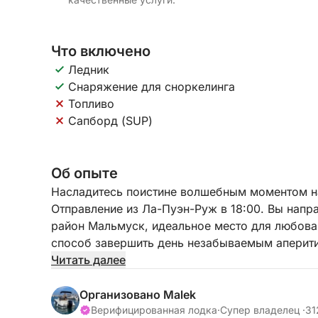
Что включено
Ледник
Снаряжение для сноркелинга
Топливо
Сапборд (SUP)
Об опыте
Насладитесь поистине волшебным моментом на
Отправление из Ла-Пуэн-Руж в 18:00. Вы напра
район Мальмуск, идеальное место для любова
способ завершить день незабываемым аперити
Читать далее
В стоимость тура входит снаряжение для снор
можно дополнительно арендовать сапборд (SU
Организовано Malek
Небольшая цена этого путешествия гарантиру
Верифицированная лодка
·
Супер владелец ·
31