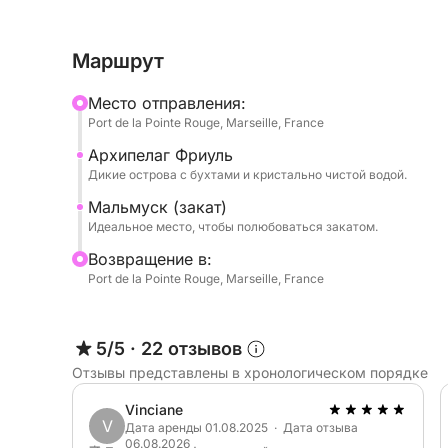
часе на побережье.
Маршрут
Насладитесь магией марсельского заката во в
Mесто отправления:
Обратите внимание, что в стоимость этого кр
Port de la Pointe Rouge, Marseille, France
оплачиваются отдельно в порту за 90 евро.
Архипелаг Фриуль
Дикие острова с бухтами и кристально чистой водой.
Забронируйте свой идеальный круиз на закате 
Мальмуск (закат)
Идеальное место, чтобы полюбоваться закатом.
P.S.: Топливо оплачивается отдельно в порту п
Bозвращение в:
Port de la Pointe Rouge, Marseille, France
5/5
·
22 отзывов
Отзывы представлены в хронологическом порядке
Vinciane
V
Дата аренды 01.08.2025 · Дата отзыва
06.08.2026