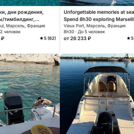
и, дни рождения,
Unforgettable memories at sea
ы/тимбилдинг,
Spend 8h30 exploring Marseill
ioul, Марсель, Франция
Vieux Port, Марсель, Франция
 поездки,
12 человек
8h30 · До 5 человек
ния руки и сердца...
 ₽
от 26 233 ₽
5 (62)
5
те и откройте для
сель на борту нашего
на, пройдя
тельный курс или
курс парусного