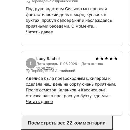
Переведено с Французский
Под руководством Сильвио мы провели
фантастический день в море, купаясь в
бухтах, пробуя сапсерфинг и наслаждаясь
приятными беседами. С момента
бронирования мы были уверены, что все
Читать далее
пройдет идеально: Лукас, владелец, быстро
отвечал на сообщения, общение было
гладким и эффективным, а цена точно
соответствовала обещанной. Я очень
Lucy Rachel
рекомендую! Еще раз спасибо за ваше
L
Дата аренды 11.06.2026 · Дата отзыва
заразительное хорошее настроение ?
13.06.2026
Переведено с Английский
Аделиса была превосходным шкипером и
сделала наш день на борту очень приятным.
После осмотра Каланков и Кассиса она
отвезла нас в прекрасную бухту, где мы
смогли искупаться и полюбоваться видами
Читать далее
Марселя. Очень рекомендую!
Посмотреть все 22 комментарии