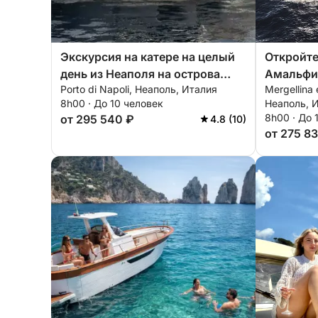
Экскурсия на катере на целый
Откройте
день из Неаполя на острова
Амальфи
Porto di Napoli, Неаполь, Италия
Mergellina 
Капри и Фараглиони.
эксклюзи
8h00 · До 10 человек
Неаполь, 
8h00 · До 
от 295 540 ₽
4.8 (10)
от 275 83