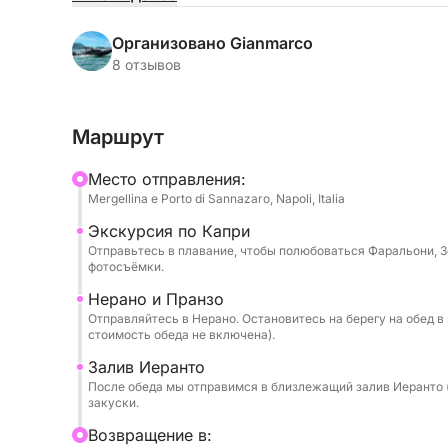
Мерджеллина, позволит вам с шиком добрать
достопримечательностей — от Капри до Амаль
Организовано Gianmarco
8 отзывов
Мощность двигателя 600 л.с. обеспечит быст
легендарному Капри. Вы полюбуетесь Фаральо
Маршрут
насладитесь длительными остановками для ку
маршрут продолжается до залива Нерано — в
Mесто отправления:
известного своей кулинарной изысканностью.
Mergellina e Porto di Sannazaro, Napoli, Italia
Экскурсия по Капри
День будет наполнен безупречным вниманием к
Отправьтесь в плавание, чтобы полюбоваться Фаральони, 
приветственным аперитивом, а во время путе
фотосъёмки.
и закусками. На берегу ваши гастрономически
Нерано и Пранзо
рекомендуемом традиционном ресторане в Нер
Отправляйтесь в Нерано. Остановитесь на берегу на обед в
на открытом воздухе и бутылка просекко в ка
стоимость обеда не включена).
Залив Иеранто
После обеда мы отправимся в близлежащий залив Иеранто (
закуски.
Bозвращение в: