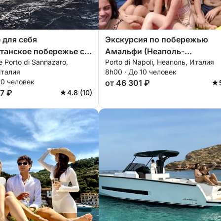
 для себя
Экскурсия по побережью
танское побережье с
Амальфи (Неаполь-
e Porto di Sannazaro,
Porto di Napoli, Неаполь, Италия
вной точки зрения.
Позитано+Амальфи-Неаполь
Италия
8h00 · До 10 человек
10 человек
от 46 301 ₽
7 ₽
4.8 (10)