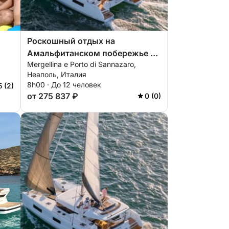
Роскошный отдых на
Амальфитанском побережье –
Mergellina e Porto di Sannazaro,
)
эксклюзивное путешествие на
Неаполь, Италия
катамаране.
8h00 · До 12 человек
5 (2)
от 275 837 ₽
0 (0)