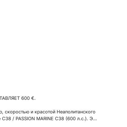
АВЛЯЕТ 600 €.
, скоростью и красотой Неаполитанского
e C38 / PASSION MARINE C38 (600 л.с.). Эта
тправляющаяся из элегантного порта