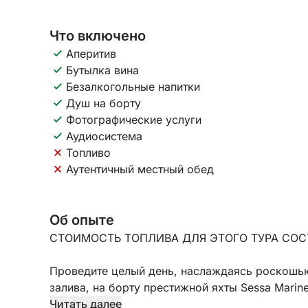
Что включено
Аперитив
Бутылка вина
Безалкогольные напитки
Душ на борту
Фотографические услуги
Аудиосистема
Топливо
Аутентичный местный обед
Об опыте
СТОИМОСТЬ ТОПЛИВА ДЛЯ ЭТОГО ТУРА СОСТ
Проведите целый день, наслаждаясь роскошью
залива, на борту престижной яхты Sessa Marin
однодневная экскурсия (примерно 8 часов), о
Читать далее