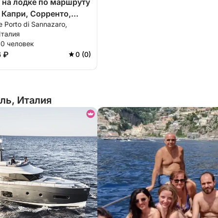
 на лодке по маршруту
 Капри, Сорренто,
e Porto di Sannazaro,
 Искья, Прочида на
Италия
екрасного нового
10 человек
6 ₽
0 (0)
ль, Италия