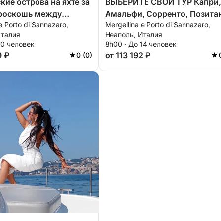
кие острова на яхте за
ВЫБЕРИТЕ СВОЙ ТУР Капри,
 роскошь между
Амальфи, Сорренто, Позита
e Porto di Sannazaro,
Mergellina e Porto di Sannazaro,
 и Искьей
Искья, Прочида, Нерано
Италия
Неаполь, Италия
10 человек
8h00 · До 14 человек
9 ₽
от 113 192 ₽
0 (0)