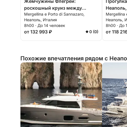
Жемчужины Флегрей:
Прогулка
роскошный круиз между
Неаполь,
Mergellina e Porto di Sannazaro,
Mergellina 
Прочидой и Искьей
Амальфи,
Неаполь, Италия
Неаполь, 
борту пр
8h00 · До 14 человек
8h00 · До 
судна.
от 132 993 ₽
от 118 21
0 (0)
Похожие впечатления рядом с Неапо