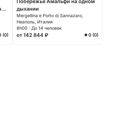
Побережье Амальфи на одном
но,
дыхании
Mergellina e Porto di Sannazaro,
Неаполь, Италия
8h00 · До 14 человек
от 142 844 ₽
0 (0)
0 (0)