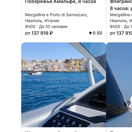
Побережье Амальфи, 8 часов
Флегрейс
8 часов:
Mergellina e Porto di Sannazaro,
Mergellina 
Прочидой
Неаполь, Италия
Неаполь, 
8h00 · До 10 человек
8h00 · До 
от 137 919 ₽
от 137 91
0 (0)