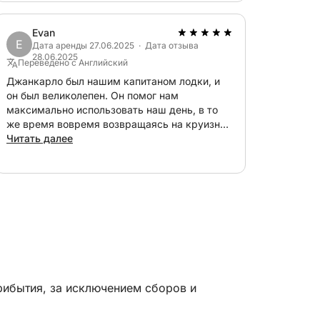
комфорте и комфорте. Настоятельно
рекомендую забронировать поездку у них!
Evan
E
Дата аренды 27.06.2025 · Дата отзыва
28.06.2025
Переведено с Английский
Джанкарло был нашим капитаном лодки, и
он был великолепен. Он помог нам
максимально использовать наш день, в то
же время вовремя возвращаясь на круизное
судно. Большое спасибо за воспоминания!
Читать далее
рибытия, за исключением сборов и