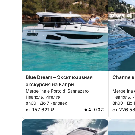
Blue Dream – Эксклюзивная
Charme в
экскурсия на Капри
Mergellina e Porto di Sannazaro,
Mergellina 
Неаполь, Италия
Неаполь, 
8h00 · До 7 человек
8h00 · До 
от 157 621 ₽
от 226 5
4.9 (32)