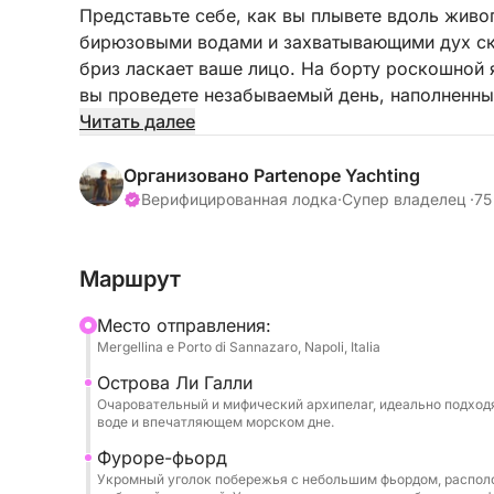
Представьте себе, как вы плывете вдоль жив
бирюзовыми водами и захватывающими дух ска
бриз ласкает ваше лицо. На борту роскошной я
вы проведете незабываемый день, наполненны
яхта, идеально подходящая для любого сезона
Читать далее
максимальным комфортом, вдали от толпы и в
Организовано Partenope Yachting
Экскурсия начинается в Сорренто или в согла
Верифицированная лодка
·
Супер владелец ·
75
островах Ли Галли, небольшом легендарном ар
сирены очаровывали моряков своим пением. З
Маршрут
чистую воду и заняться сноркелингом среди 
продолжим путь вдоль побережья к Фьордо-д
Mесто отправления:
жемчужин побережья, где контраст между мо
Mergellina e Porto di Sannazaro, Napoli, Italia
создает захватывающую панораму. Наконец, 
Острова Ли Галли
Амальфитанского побережья, с его домами п
Очаровательный и мифический архипелаг, идеально подходя
скалах, модными бутиками и золотыми пляжам
воде и впечатляющем морском дне.
Фуроре-фьорд
Уникальность этого опыта заключается в возм
Укромный уголок побережья с небольшим фьордом, распол
побережье с привилегированной точки зрения, 