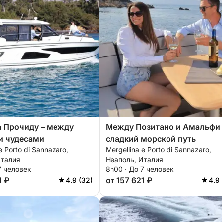
а Прочиду – между
Между Позитано и Амальфи 
и чудесами
сладкий морской путь
e Porto di Sannazaro,
Mergellina e Porto di Sannazaro,
Италия
Неаполь, Италия
7 человек
8h00 · До 7 человек
1 ₽
от 157 621 ₽
4.9 (32)
4.9 