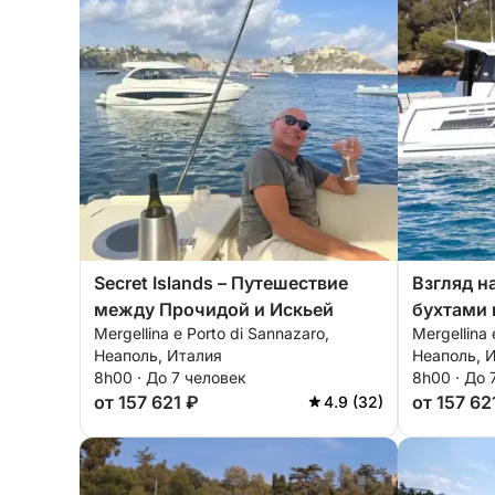
Secret Islands – Путешествие
Взгляд н
между Прочидой и Искьей
бухтами 
Mergellina e Porto di Sannazaro,
Mergellina 
Неаполь, Италия
Неаполь, 
8h00 · До 7 человек
8h00 · До 
от 157 621 ₽
от 157 62
4.9 (32)