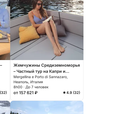
–
Жемчужины Средиземноморья
– Частный тур на Капри и
Mergellina e Porto di Sannazaro,
Позитано
Неаполь, Италия
8h00 · До 7 человек
от 157 621 ₽
(32)
4.9 (32)