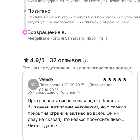
рыбацкой деревней. Уникальное место для незабываемых ф
нашей яхты Jeanneau Merry Fisher 1095 у вас б
Позитано
солнечная палуба, где можно насладиться вид
Сойдите на берег, чтобы прогуляться по красочным улочка
для аперитива на закате. В отличие от группо
отдохнуть на очаровательных пляжах с видом на море.
индивидуальна: вы можете выбрать, где остан
Bозвращение в:
остановке и наслаждаться морем без огранич
Mergellina e Porto di Sannazaro, Napoli, Italia
сотрудники всегда готовы гарантировать вам 
лучшие укромные уголки побережья.
4.9/5
·
32 отзывов
Забронируйте сейчас и подарите себе день чи
Отзывы представлены в хронологическом порядке
побережья Амальфи!
Wendy
W
Дата аренды 30.09.2025 · Дата отзыва
02.10.2025
Переведено с Испанский
Прекрасная и очень милая лодка. Капитан
был очень вежливым человеком, но с самого
прибытия ограничивал нас во всём. Он ни
разу не сказал, что нельзя проносить пиво в
стекле. Он злился, если мы устраивали
Читать далее
беспорядок на лодке или что-то проливали.
Он ругал нас за всё. Нам не понравилось на