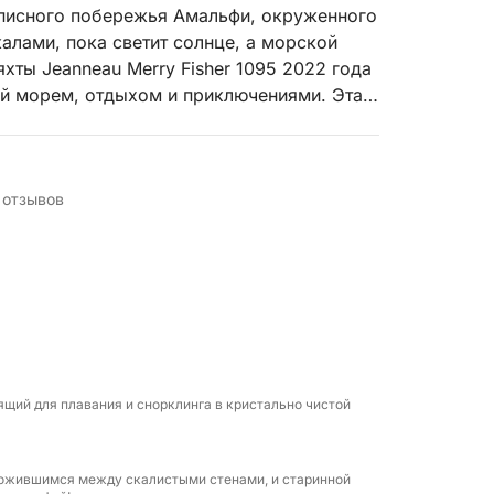
описного побережья Амальфи, окруженного
лами, пока светит солнце, а морской
хты Jeanneau Merry Fisher 1095 2022 года
й морем, отдыхом и приключениями. Эта
, позволит вам исследовать побережье с
 окружении сказочной природы.
сованном порту с первой остановкой на
 отзывов
хипелаге, где, согласно мифологии,
десь вы можете погрузиться в кристально
нетронутых морских пейзажей. Мы
и-Фуроре, одной из самых скрытых
рем и крутыми скалистыми стенами
мы доберемся до Позитано, жемчужины
астельных тонов, возвышающимися на
щий для плавания и снорклинга в кристально чистой
и.
ожности увидеть Позитано и его
ожившимся между скалистыми стенами, и старинной
вдали от туристического хаоса. На борту