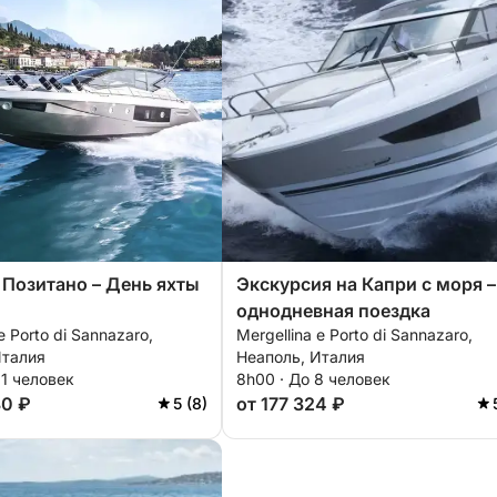
 Позитано – День яхты
Экскурсия на Капри с моря –
однодневная поездка
e Porto di Sannazaro,
Mergellina e Porto di Sannazaro,
Италия
Неаполь, Италия
11 человек
8h00 · До 8 человек
80 ₽
от 177 324 ₽
5 (8)