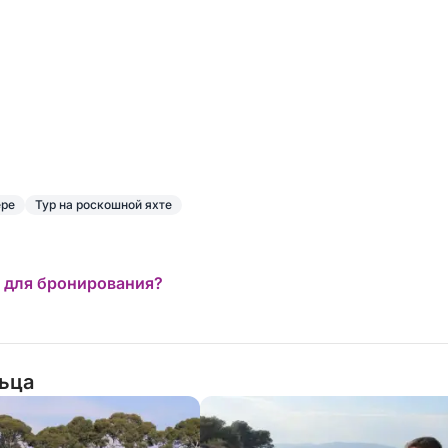
ере
Тур на роскошной яхте
 для бронирования?
льца