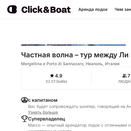
Аренда лодок
Чем зан
Частная волна – тур между Ли
Mergellina e Porto di Sannazaro, Неаполь, Италия
4.9
7
32 ОТЗЫВЫ
ЛЮДИ
с капитаном
Вас будет сопровождать шкипер, говорящий на А
Узнать больше
Cупервладелец
Marco — опытный арендатор лодок с отличными о
качественные услуги.