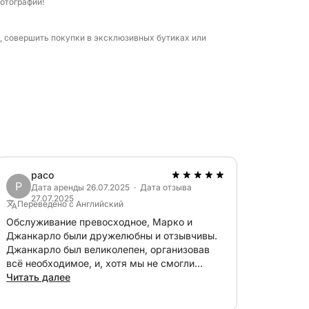
отографий!
удет достаточно места для отдыха,
ом, и зона отдыха, идеально подходящая
м, совершить покупки в эксклюзивных бутиках или
вых туров, эта экскурсия полностью
овиться, сколько времени уделить каждой
ений по времени. Наши опытные
безупречный сервис и порекомендовать
стой роскоши и красоты среди чудес
paco
P
Дата аренды 26.07.2025 · Дата отзыва
27.07.2025
Переведено с Английский
Обслуживание превосходное, Марко и
Джанкарло были дружелюбны и отзывчивы.
Джанкарло был великолепен, организовав
всё необходимое, и, хотя мы не смогли
добраться до Капри из-за плохой погоды, он
Читать далее
действительно выжал максимум из нашего
путешествия и позаботился о нашем