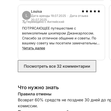
все сто.
Louisa
L
Дата аренды 19.07.2025 · Дата отзыва
20.07.2025
Переведено с Английский
ПОТРЯСАЮЩЕЕ путешествие с
великолепным шкипером Джанкарлосом.
Спасибо за отличное общение и советы. По
вашему совету мы посетили замечательный
ресторан и полюбовались красотами
Читать далее
Неаполя. Наша семья из 6 человек
рекомендует это место и надеется
вернуться в следующем году. Спасибо.
Посмотреть все 32 комментарии
Что нужно знать
Правила отмены
Возврат 60% средств не позднее 30 дней до п
комиссии.