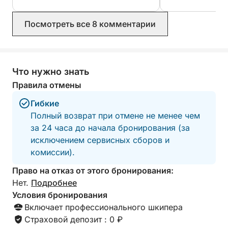
суматошно. Мак
достопримечательностей с ноткой открытий.
спокойствие и к
Никакого жесткого маршрута, никакой спешки —
Посмотреть все 8 комментарии
Просто здорово!
всего два часа чистого очарования Амстердама с
его самой красивой точки обзора.
Что нужно знать
Приходите с любопытством. Уходите с новым
взглядом.
Правила отмены
Гибкие
Полный возврат при отмене не менее чем
за 24 часа до начала бронирования (за
исключением сервисных сборов и
комиссии).
Право на отказ от этого бронирования:
Нет.
Подробнее
Условия бронирования
Включает профессионального шкипера
Страховой депозит : 0 ₽