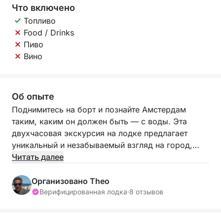
Что включено
Топливо
Food / Drinks
Пиво
Вино
Об опыте
Поднимитесь на борт и познайте Амстердам
таким, каким он должен быть — с воды. Эта
двухчасовая экскурсия на лодке предлагает
уникальный и незабываемый взгляд на город,
скользя по его знаковым каналам и прошлым
Читать далее
векам истории, очарования и культуры.
Независимо от того, являетесь ли вы впервые
Организовано Theo
посетителем или опытным путешественником,
Верифицированная лодка
·
8 отзывов
есть что-то волшебное в наблюдении за тем, как
город разворачивается с палубы лодки.