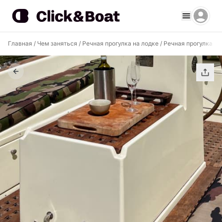
Главная
/
Чем заняться
/
Речная прогулка на лодке
/
Речная прогулка на