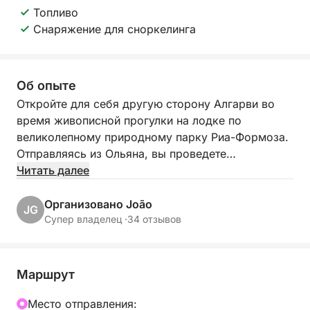
Топливо
Снаряжение для сноркелинга
Об опыте
Откройте для себя другую сторону Алгарви во
время живописной прогулки на лодке по
великолепному природному парку Риа-Формоза.
Отправляясь из Ольяна, вы проведете
незабываемые часы в самом сердце спокойных
Читать далее
вод, диких островов и вечного очарования
традиционных рыбацких деревень.
Организовано João
JG
Супер владелец ·
34 отзывов
Каждая экскурсия уникальна, а не следует
фиксированному маршруту. Остановки могут
меняться каждый день, что делает каждую
Маршрут
поездку уникальной, и именно это делает ее
такой особенной. Нам нравится спонтанность,
Mесто отправления: