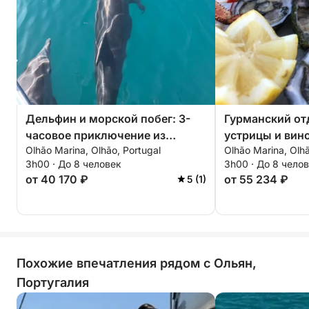
Дельфин и морской побег: 3-
Гурманский от
часовое приключение из
устрицы и вин
Olhão Marina, Olhão, Portugal
Olhão Marina, Olhã
Ольяна
3h00 · До 8 человек
3h00 · До 8 чело
от 40 170 ₽
от 55 234 ₽
5 (1)
Похожие впечатления рядом с Ольян,
Португалия