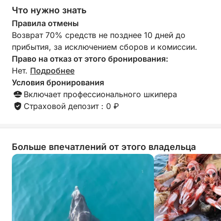
Что нужно знать
просто экскурсия: это расслабляющий и
аутентичный отдых в одном из самых красивых
Правила отмены
прибрежных регионов Португалии.
Возврат 70% средств не позднее 10 дней до
прибытия, за исключением сборов и комиссии.
Готовы к исследованию? Присоединяйтесь к нам
Право на отказ от этого бронирования:
и отправляйтесь навстречу незабываемым
Нет.
Подробнее
воспоминаниям.
Условия бронирования
Включает профессионального шкипера
Страховой депозит : 0 ₽
Больше впечатлений от этого владельца