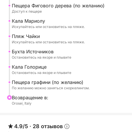
Пещера Фигового дерева (по желанию)
Доступ к пещере
Кала Голорице, бесспорная жемчужина залива,
признана лучшим пляжем мира 2025 года.
Кала Мариолу
Искупайтесь или остановитесь на пляже.
Кала Бириала, уединенная и очень живописная
Пляж Чайки
бухта.
Искупайтесь или остановитесь на пляже.
Бухта Источников
Кала Делле Сордженти, с бирюзовыми водами и
Остановитесь на якоре и плывите
пляжем для влюбленных, выложенным
Кала Голорице
сферическими мраморными камешками.
Остановитесь на якоре и плывите
Пещера графини (по желанию)
А также бассейны Венеры, Кала Сизине, Кала Зиу
По желанию можно заняться сноркелингом.
Сантору,
Bозвращение в:
Orosei, Italy
Гротта Дел Фико (доступен пешком, по желанию)
Гротта Делла Контесса (доступен вплавь)
4.9/5
·
28 отзывов