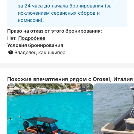
Или
за 24 часа до начала бронирования (за
исключением сервисных сборов и
СВЕЖАЯ ЛЕТНЯЯ ПАСТА
комиссии).
Право на отказ от этого бронирования:
Короткая паста, подаваемая при комнатной
Нет.
Подробнее
температуре, с оливковым маслом первого
Условия бронирования
отжима, помидорами черри, черными оливками,
Владелец как шкипер
моцареллой, кукурузой и базиликом
Вода и безалкогольные напитки
Благодаря нашему партнерству с местным
Похожие впечатления рядом с Orosei, Италия
рестораном, мы можем предложить
дополнительное обслуживание, от устриц до
тунец, приготовленный на медленном огне, и
многое другое.
Все будет подаваться в керамической посуде,
имеющейся на борту.