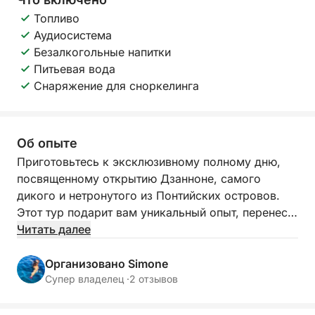
Топливо
Аудиосистема
Безалкогольные напитки
Питьевая вода
Снаряжение для сноркелинга
Об опыте
Приготовьтесь к эксклюзивному полному дню,
посвященному открытию Дзанноне, самого
дикого и нетронутого из Понтийских островов.
Этот тур подарит вам уникальный опыт, перенеся
вас в почти неизведанный натуралистический рай,
Читать далее
где царят спокойствие и красота природы.
Представьте себе плавание вдоль скалистых и
Организовано Simone
величественных берегов, омываемых кристально
Супер владелец ·
2 отзывов
чистым морем, с возможностью увидеть богатую
морскую и наземную фауну, населяющую остров,