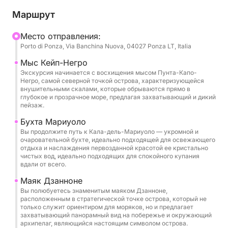
включая его знаменитую популяцию муфлонов.
Маршрут
Дзанноне — это охраняемый остров, часть
Национального парка Чирчео, и его посещение
Mесто отправления:
Porto di Ponza, Via Banchina Nuova, 04027 Ponza LT, Italia
означает погружение в первозданную среду,
вдали от суматохи, где природа показывает себя
Мыс Кейп-Негро
во всей своей силе и великолепии. Этот тур
Экскурсия начинается с восхищения мысом Пунта-Капо-
Негро, самой северной точкой острова, характеризующейся
идеально подходит для тех, кто ищет опыт
внушительными скалами, которые обрываются прямо в
глубокого расслабления в сочетании с волнением
глубокое и прозрачное море, предлагая захватывающий и дикий
пейзаж.
от открытия тайных уголков и захватывающих дух
видов. На борту наш опытный экипаж будет
Бухта Мариуоло
Вы продолжите путь к Кала-дель-Мариуоло — укромной и
сопровождать вас в этом приключении,
очаровательной бухте, идеально подходящей для освежающего
обеспечивая ваш комфорт и безопасность, пока
отдыха и наслаждения первозданной красотой ее кристально
чистых вод, идеально подходящих для спокойного купания
вы наслаждаетесь каждым моментом этой
вдали от всего.
уникальной экспедиции.
Маяк Дзанноне
Вы полюбуетесь знаменитым маяком Дзанноне,
расположенным в стратегической точке острова, который не
только служит ориентиром для моряков, но и предлагает
захватывающий панорамный вид на побережье и окружающий
архипелаг, являющийся настоящим символом острова.