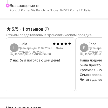
Bозвращение в:
Porto di Ponza, Via Banchina Nuova, 04027 Ponza LT, Italia
5/5
·
1 отзывов
Отзывы представлены в хронологическом порядке
Lucia
Erica
L
E
Дата аренды 11.07.2025 · Дата
Дата аренды 
отзыва 18.07.2025
отзыва 21.06
Переведено с Английский
Переведено с Ан
У нас был потрясающий день!
Наша лодочная 
была просто чуд
красивая и безу
Симон рассказа
Понцы и показал
Читать далее
сокровища – он 
чтобы показать 
некоторых скаль
нас остались пр
впечатления, и 