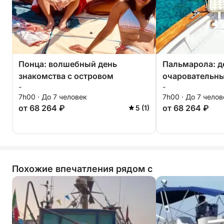
Понца: волшебный день
Пальмарола: д
знакомства с островом
очаровательны
-
-
величественн
7h00 · До 7 человек
7h00 · До 7 челов
от 68 264 ₽
от 68 264 ₽
5 (1)
Похожие впечатления рядом с