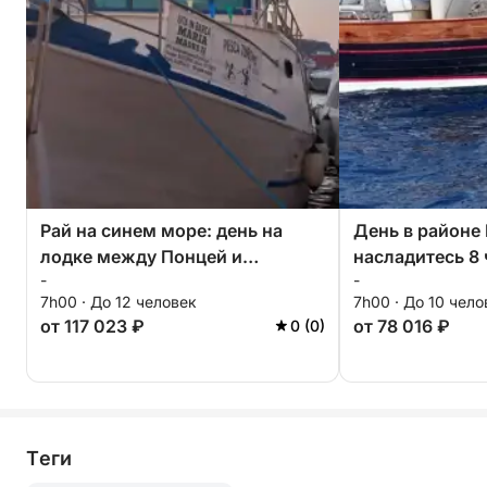
Рай на синем море: день на
День в районе
лодке между Понцей и
насладитесь 8
-
-
Пальмаролой
исследования 
7h00 · До 12 человек
7h00 · До 10 чело
моторной лодк
от 117 023 ₽
от 78 016 ₽
0 (0)
Tеги