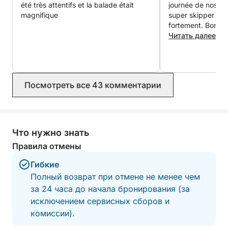
été très attentifs et la balade était
journée de nos v
magnifique
super skipper ☺️. Je recommande
fortement. Bon apéritif et un skipper
d’une grande genti
Читать далее
agréable. Nous revie
pour cette belle 
magnifique île.
Посмотреть все 43 комментарии
Что нужно знать
Правила отмены
Гибкие
Полный возврат при отмене не менее чем
за 24 часа до начала бронирования (за
исключением сервисных сборов и
комиссии).