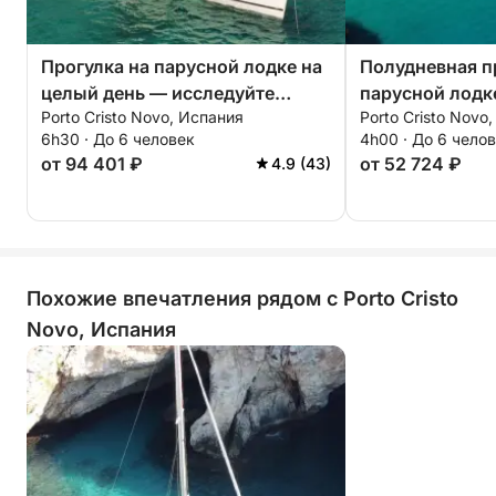
Прогулка на парусной лодке на
Полудневная п
целый день — исследуйте
парусной лодк
Porto Cristo Novo, Испания
Porto Cristo Novo
прибрежные чудеса Майорки
бухты и бирюз
6h30 · До 6 человек
4h00 · До 6 чело
от 94 401 ₽
от 52 724 ₽
4.9 (43)
Похожие впечатления рядом с Porto Cristo
Novo, Испания