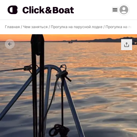
Главная
/
Чем заняться
/
Прогулка на парусной лодке
/
Прогулка на пару