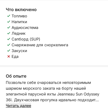
Что включено
Топливо
Напитки
Аудиосистема
Ледник
Сапборд (SUP)
Снаряжение для сноркелинга
Закуски
Еда
Об опыте
Позвольте себе очароваться неповторимым
шармом морского заката на борту нашей
элегантной парусной яхты Jeanneau Sun Odyssey
36i. Двухчасовая прогулка идеально подходит
для романтического момента, уединенного
Читать далее