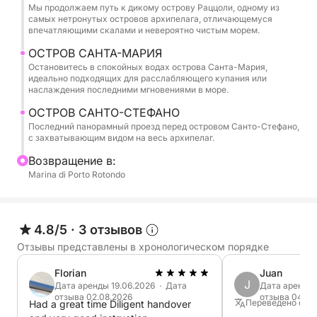
отличие от традиционных, переполненных
Мы продолжаем путь к дикому острову Раццоли, одному из
экскурсий, здесь вы по-настоящему ощутите
самых нетронутых островов архипелага, отличающемуся
впечатляющими скалами и невероятно чистым морем.
море, в просторе, тишине и уединении. Наша
шлюпка спроектирована для комфорта и
ОСТРОВ САНТА-МАРИЯ
Остановитесь в спокойных водах острова Санта-Мария,
безопасности, что позволяет вам достигать бухт,
идеально подходящих для расслабляющего купания или
недоступных для многих больших судов.
наслаждения последними мгновениями в море.
Плавание между этими островами означает
ОСТРОВ САНТО-СТЕФАНО
ощущение единства с природой, слушание только
Последний панорамный проезд перед островом Санто-Стефано,
звука волн и открытие мест, которые навсегда
с захватывающим видом на весь архипелаг.
останутся в вашей памяти. Это идеальный
Bозвращение в:
вариант для пар, семей или групп друзей,
Marina di Porto Rotondo
желающих провести незабываемый день в одних
из самых красивых вод Европы.
4.8/5
·
3 отзывов
Аренда нашей лодки превратит обычный день на
Отзывы представлены в хронологическом порядке
пляже в настоящее приключение среди чудес
архипелага. Каждый маршрут станет открытием,
Florian
Juan
J
Дата аренды 19.06.2026 · Дата
Дата аренды 
каждая бухта — историей, которую стоит
отзыва 02.08.2026
отзыва 04.07
Переведено с И
Had a great time Diligent handover
рассказать. А когда солнце начнет садиться за