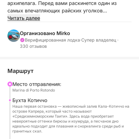
архипелага. Перед вами раскинется один из
самых впечатляющих райских уголков
Средиземноморья, где вода настолько
Читать далее
прозрачна, что кажется нереальной. Посадка на
нашу лодку – это не просто аренда: это начало
Организовано Mirko
приключения, которое приведет вас к открытию
Верифицированная лодка
·
Супер владелец ·
330 отзывов
укромных уголков и незабываемых пейзажей.
День начинается с отправления к
захватывающему дух архипелагу Ла-Маддалена,
Маршрут
одному из самых знаковых мест
Mесто отправления:
Средиземноморья. Плывя по кристально чистым
Marina di Porto Rotondo
водам и небольшим гранитным островам, вы
сначала достигнете белоснежных пляжей острова
Бухта Котиччо
Наша первая остановка — живописный залив Кала-Котиччо на
Спарджи, где сможете окунуться в изумрудное
острове Капрера, который часто называют
море и отдохнуть в укромной бухте. Продолжая
«Средиземноморским Таити». Здесь вода приобретает
невероятные оттенки бирюзы и изумруда, а песчаное дно
путь вдоль побережья, лодка провезет вас мимо
идеально подходит для плавания и сноркелинга среди рыб и
невероятных природных бассейнов Буделли,
гранитных скал.
известных своими карибскими оттенками. Во