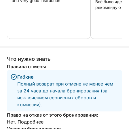
and very good instruction
Всё было идеаль
горизонт, вы вернетесь на берег с чувством, что
рекомендую усл
пережили нечто уникальное: самую аутентичную
Сардинию, увиденную с моря. 🌊☀️🚤
Услуги шкипера и топливо не включены в
стоимость аренды.
Что нужно знать
Правила отмены
Гибкие
Полный возврат при отмене не менее чем
за 24 часа до начала бронирования (за
исключением сервисных сборов и
комиссии).
Право на отказ от этого бронирования:
Нет.
Подробнее
Условия бронирования