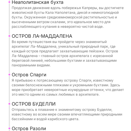
Неаполитанская бухта
время путешествия у вас будет время
Продолжая движение вдоль побережья Капреры, вы достигнете
остановиться, чтобы поплавать с маской,
живописной бухты Кала Наполетана, дикой и немноголюдной
бухты. Окруженная средиземноморской растительностью и
поплавать или просто насладиться морской
высеченными ветром скалами, это идеальное место для
гладью. Каждая остановка предлагает разные
расслабляющего купания в невероятно чистой воде.
виды: высеченные ветром скалы, небольшие
ОСТРОВ ЛА-МАДДАЛЕНА
укромные бухты и кристально чистую воду, где
Во время путешествия вы пройдете через знаменитый
архипелаг Ла-Маддалена, уникальный природный парк, где
идеально видно морское дно. Во второй
каждый остров предлагает захватывающие пейзажи. Остров
половине дня вы можете отправиться в
Ла-Маддалена – главный остров архипелага с изрезанной
береговой линией, небольшими бухтами и захватывающими
спокойные воды у Санта-Марии, идеально
панорамными видами.
подходящие для последнего купания перед
Остров Спарги
возвращением.
Я прибываю к потрясающему острову Спарги, известному
своими белоснежными пляжами и укромными бухтами. Здесь
Что делает это путешествие по-настоящему
море приобретает невероятные изумрудные оттенки, что делает
это место одним из самых любимых в архипелаге.
особенным, так это абсолютная свобода,
которую может предложить только шлюпка. Вы
ОСТРОВ БУДЕЛЛИ
Отправьтесь в плавание к знаменитому острову Буделли,
не привязаны к жесткому маршруту: вы можете
известному во всем мире своими впечатляющими природными
сами решать, где остановиться, как долго
бассейнами и водой карибского цвета.
остаться и какой уголок рая исследовать. В
Остров Разоли