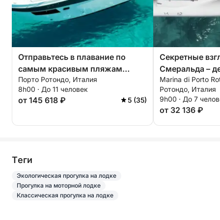
Отправьтесь в плавание по
Секретные взг
самым красивым пляжам
Смеральда – д
Порто Ротондо, Италия
Marina di Porto R
побережья Коста-Смеральда.
бухтах
8h00 · До 11 человек
Ротондо, Италия
9h00 · До 7 чело
от 145 618 ₽
5 (35)
от 32 136 ₽
Tеги
Экологическая прогулка на лодке
Прогулка на моторной лодке
Классическая прогулка на лодке