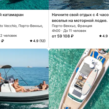
й катамаран
Начните свой отдых с 4 часо
веселья на моторной лодке.
rto Vecchio, Порто-Веккьо,
Порто-Веккьо, Франция
4h00 · До 11 человек
12 человек
от 59 108 ₽
4.9 
9 ₽
4.9 (12)