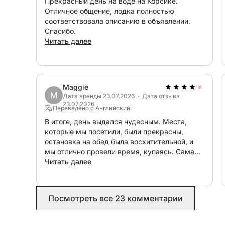
Прекрасный день на воде на Корсике.
Отличное общение, лодка полностью
Доступные опции:
соответствовала описанию в объявлении.
Seabob: 350 евро
Спасибо.
Сапборд: 30 евро
Читать далее
Топливо не включено
Шкипер: 300 евро
Maggie
M
Дата аренды 23.07.2026 · Дата отзыва
23.07.2026
Переведено с Английский
В итоге, день выдался чудесным. Места,
которые мы посетили, были прекрасны,
остановка на обед была восхитительной, и
мы отлично провели время, купаясь. Сама
лодка тоже была потрясающей и в
Читать далее
безупречном состоянии. Однако, учитывая
высокую стоимость аренды, мы были
разочарованы уровнем обслуживания. Наш
Посмотреть все 23 комментарии
шкипер был действительно очень добрым и
дружелюбным, но не особенно
внимательным. Когда мы вернулись с обеда,