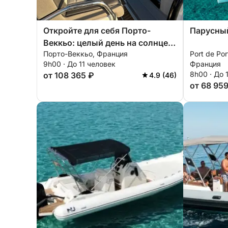
Откройте для себя Порто-
Парусны
Веккьо: целый день на солнце
Порто-Веккьо, Франция
Port de Po
на моторной лодке.
9h00 · До 11 человек
Франция
8h00 · До 
от 108 365 ₽
4.9 (46)
от 68 95