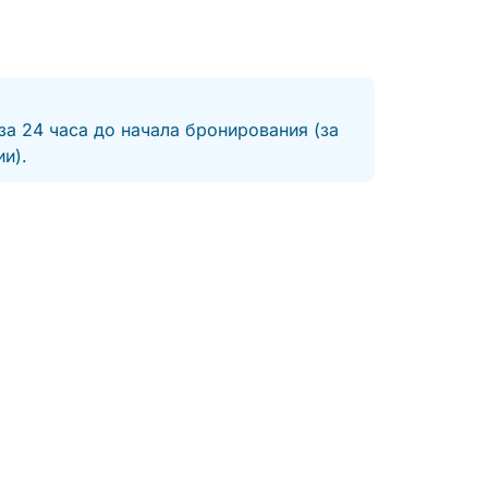
понравились кристально чистые воды к югу
от Порто-Веккьо и вид на затонувший
корабль!
за 24 часа до начала бронирования (за
и).