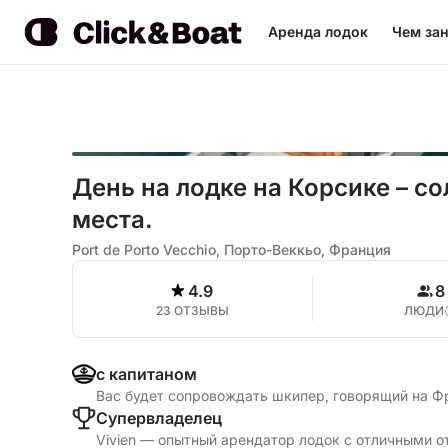
Аренда лодок
Чем зан
День на лодке на Корсике – с
места.
Port de Porto Vecchio, Порто-Веккьо, Франция
4.9
8
23 ОТЗЫВЫ
ЛЮДИ
с капитаном
Вас будет сопровождать шкипер, говорящий на Ф
Cупервладелец
Vivien — опытный арендатор лодок с отличными о