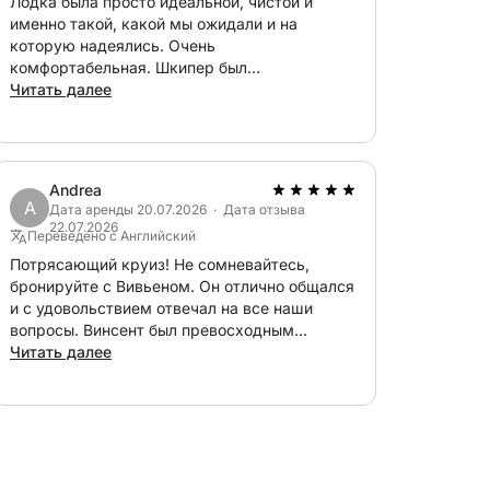
Лодка была просто идеальной, чистой и
именно такой, какой мы ожидали и на
которую надеялись. Очень
комфортабельная. Шкипер был
фантастическим, Кевин, огромное спасибо за
Читать далее
то, что провел с нами весь день и так
терпеливо все объяснил. Это был идеальный
день, действительно стоило того. Общение
до отплытия было очень четким, и Вивьен
Andrea
отвечала чрезвычайно быстро. Спасибо.
A
Дата аренды 20.07.2026 · Дата отзыва
22.07.2026
Переведено с Английский
Потрясающий круиз! Не сомневайтесь,
бронируйте с Вивьеном. Он отлично общался
и с удовольствием отвечал на все наши
вопросы. Винсент был превосходным
шкипером, и мы обязательно попробуем
Читать далее
отправиться в плавание с ним еще раз. Мы
прекрасно провели день на островах
Магдалены, где команда зарезервировала
для нас отличное место для обеда. У нас
было несколько замечательных остановок
для купания, но больше всего нам