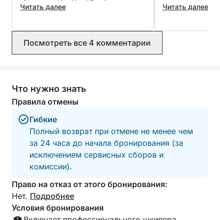
критично.
Читать далее
Читать далее
Если вам нужна аренда яхты на более
Посмотреть все 4 комментарии
длительный срок или вы хотите получить
индивидуальные рекомендации по составлению
маршрута, пожалуйста, свяжитесь со мной через
личные сообщения на платформе Click and Boat. Я
Что нужно знать
с удовольствием помогу вам организовать вашу
Правила отмены
поездку.
Гибкие
До скорой встречи на борту!
Полный возврат при отмене не менее чем
за 24 часа до начала бронирования (за
исключением сервисных сборов и
комиссии).
Право на отказ от этого бронирования:
Нет.
Подробнее
Условия бронирования
Включает профессионального шкипера