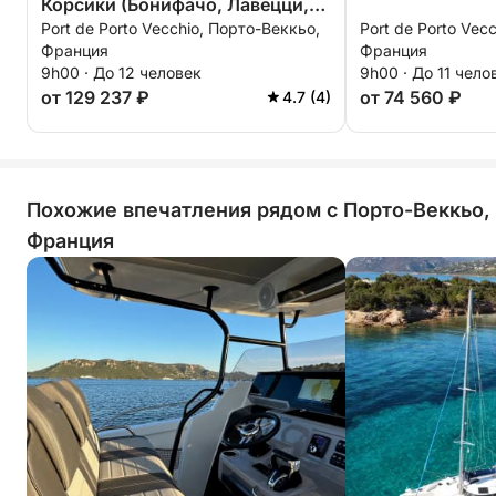
Корсики (Бонифачо, Лавецци,
Port de Porto Vecchio, Порто-Веккьо,
Port de Porto Vec
Кавалло, Сант-Аманца и Порто-
Франция
Франция
Ново)
9h00 · До 12 человек
9h00 · До 11 чело
от 129 237 ₽
от 74 560 ₽
4.7 (4)
Похожие впечатления рядом с Порто-Веккьо,
Франция