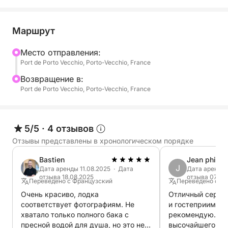
Оптимизированная планировка для вашего
комфорта:
Маршрут
Благодаря современной конфигурации
Mесто отправления:
«боурайдер» планировка палубы максимально
Port de Porto Vecchio, Porto-Vecchio, France
увеличивает пространство на борту для удобства
передвижения. Вы оцените высококлассные
Bозвращение в:
Port de Porto Vecchio, Porto-Vecchio, France
удобства: большие шезлонги в носовой части для
принятия солнечных ванн, эффективный защитный
тент и скамейку со столиком для обедов на
якоре. Для купания предусмотрена лестница для
5/5
·
4 отзывов
спуска в воду и душ на палубе, обеспечивающие
Отзывы представлены в хронологическом порядке
полное расслабление в кристально чистой воде.
Bastien
Jean philip
J
Дата аренды 11.08.2025 · Дата
Дата аренды 
Индивидуальный и безопасный отдых:
отзыва 18.08.2025
отзыва 07.07
Переведено с Французский
Переведено с Ф
Для тех, кто хочет продлить удовольствие
Очень красиво, лодка
Отличный серви
вечерними прогулками, лодка оборудована
соответствует фотографиям. Не
и гостеприимств
подводной подсветкой, создающей волшебную
хватало только полного бака с
рекомендую. Пе
атмосферу.
пресной водой для душа, но это не