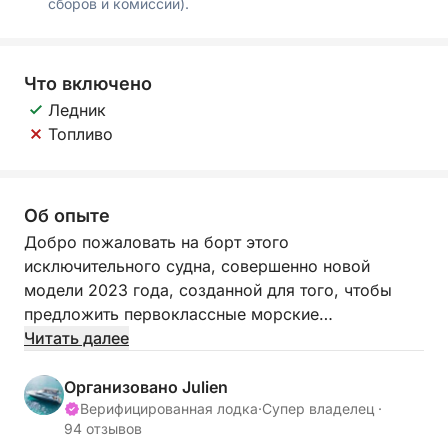
сборов и комиссии).
Что включено
Ледник
Топливо
Об опыте
Добро пожаловать на борт этого
исключительного судна, совершенно новой
модели 2023 года, созданной для того, чтобы
предложить первоклассные морские
впечатления. Идеально подходящая для отдыха с
Читать далее
семьей или друзьями, эта лодка
сертифицирована для безопасного размещения
Организовано Julien
до 12 пассажиров, гарантируя комфортное и
Верифицированная лодка
·
Супер владелец ·
94 отзывов
просторное путешествие.