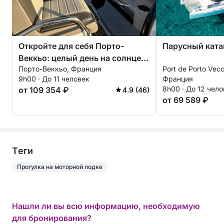
Откройте для себя Порто-
Парусный кат
Веккьо: целый день на солнце
Порто-Веккьо, Франция
Port de Porto Vec
на моторной лодке.
9h00 · До 11 человек
Франция
8h00 · До 12 чел
от 109 354 ₽
4.9 (46)
от 69 589 ₽
Tеги
Прогулка на моторной лодке
Нашли ли вы всю информацию, необходимую
для бронирования?