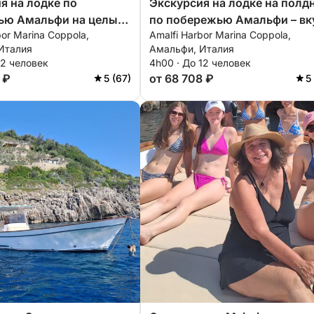
я на лодке по
Экскурсия на лодке на полд
ью Амальфи на целый
по побережью Амальфи – вк
bor Marina Coppola,
Amalfi Harbor Marina Coppola,
руиз по побережью с
рая у моря
Италия
Амальфи, Италия
ом и стилем
12 человек
4h00 · До 12 человек
 ₽
от 68 708 ₽
5 (67)
5