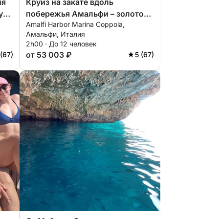
ня
Круиз на закате вдоль
ус
побережья Амальфи – золотой
Amalfi Harbor Marina Coppola,
час отдыха на море
Амальфи, Италия
2h00 · До 12 человек
от 53 003 ₽
 (67)
5 (67)