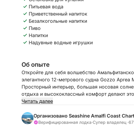
Питьевая вода
Приветственный напиток
Безалкогольные напитки
Пиво
Напитки
Надувные водные игрушки
Об опыте
Откройте для себя волшебство Амальфитанско
элегантного 12-метрового судна Gozzo Aprea M
Просторный интерьер, большая носовая солне
отдыха и высококлассный комфорт делают эт
незабываемого дня в море.
Читать далее
Ваше путешествие начинается с теплого прив
Организовано Seashine Amalfi Coast Char
которая будет сопровождать вас в течение все
Верифицированная лодка
·
Супер владелец ·
67
расслабляющее и роскошное путешествие по 