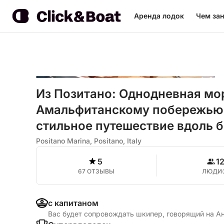
Аренда лодок
Чем зан
Из Позитано: Однодневная мо
Амальфитанскому побережью:
стильное путешествие вдоль б
Positano Marina, Positano, Italy
5
1
67 ОТЗЫВЫ
ЛЮДИ
с капитаном
Вас будет сопровождать шкипер, говорящий на А