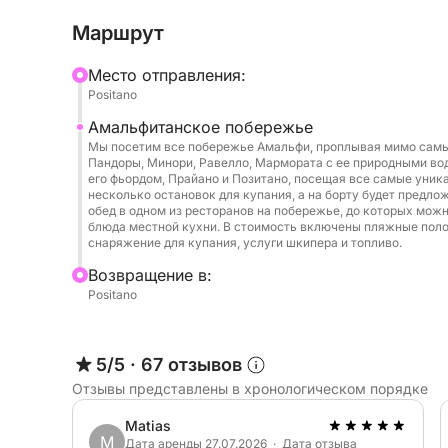
побережий мира.
Маршрут
Основные моменты тура:
Mесто отправления:
Панорамный круиз вдоль Амальфитанского п
Positano
Проплывите мимо знаковых деревень Позитано
Амальфитанское побережье
расположенных высоко над морем. Полюбуйт
Мы посетим все побережье Амальфи, проплывая мимо самых
арками, красочными рыбацкими деревушками
Пандоры, Минори, Равелло, Мармората с ее природными во
образованиями. Ваш капитан проведет вас п
его фьордом, Прайано и Позитано, посещая все самые уника
несколько остановок для купания, а на борту будет предл
побережья, доступным только на лодке.
обед в одном из ресторанов на побережье, до которых мож
блюда местной кухни. В стоимость включены пляжные полот
снаряжение для купания, услуги шкипера и топливо.
Остановки для купания и сноркелинга
Мы остановимся в идиллических местах, где 
Bозвращение в:
Positano
немного поплавав с маской в бирюзовых вода
включено, поэтому вы сможете полностью пог
5/5
·
67 отзывов
Аперитив и прохладительные напитки на борту
Отзывы представлены в хронологическом порядке
Расслабьтесь на палубе, пока мы подадим вам
просекко, местным вином, безалкогольными н
Matias
Насладитесь напитками, любуясь панорамным
M
Дата аренды 27.07.2026 · Дата отзыва