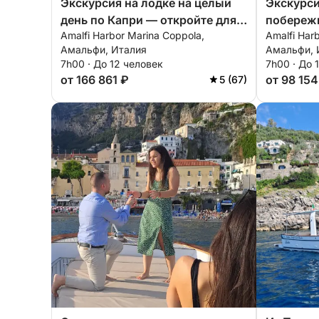
Экскурсия на лодке на целый
Экскурси
день по Капри — откройте для
побереж
Amalfi Harbor Marina Coppola,
Amalfi Har
себя побережье Амальфи со
день — к
Амальфи, Италия
Амальфи, 
стилем
комфорт
7h00 · До 12 человек
7h00 · До 
от 166 861 ₽
от 98 154
5 (67)