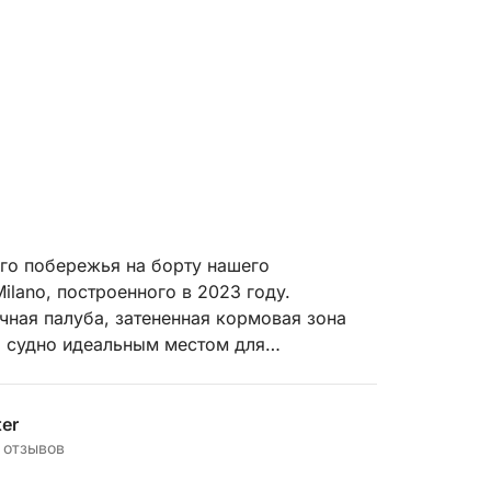
го побережья на борту нашего
ilano, построенного в 2023 году.
чная палуба, затененная кормовая зона
о судно идеальным местом для
етствия нашей профессиональной команды,
ter
го дня, обеспечивая безупречное,
 отзывов
одному из самых захватывающих