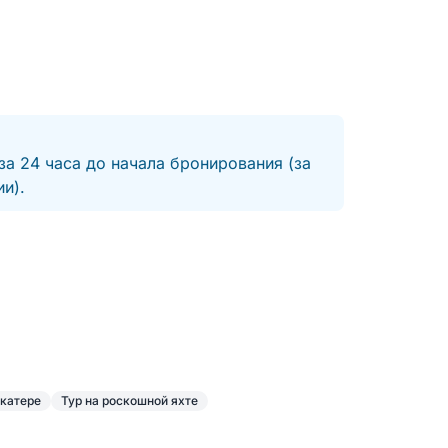
оты, вкусов и незабываемых
за 24 часа до начала бронирования (за
и).
 катере
Тур на роскошной яхте