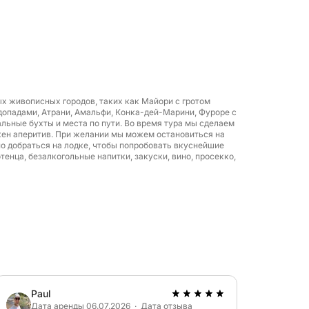
обережья
, Прайано, Амальфи и многих других,
есь скрытыми бухтами, природными
 живописных городов, таких как Майори с гротом
 и величественными скальными
допадами, Атрани, Амальфи, Конка-дей-Марини, Фуроре с
о самым живописным и укромным уголкам
льные бухты и места по пути. Во время тура мы сделаем
ожен аперитив. При желании мы можем остановиться на
но добраться на лодке, чтобы попробовать вкуснейшие
енца, безалкогольные напитки, закуски, вино, просекко,
вы сможете освежиться, искупавшись или
х. Все снаряжение для сноркелинга
рузиться в красоту Средиземноморья.
 восхитительный итальянский аперитив с
апитками, свежими фруктами и закусками.
Paul
 видом и нежным плеском моря.
Дата аренды 06.07.2026 · Дата отзыва