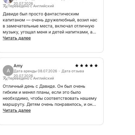
20.07.2026
Переведено с Английский
Давиде был просто фантастическим
капитаном — очень дружелюбный, возил нас
в замечательные места, включал отличную
го из очаровательных приморских
музыку, угощал меня и детей напитками, а
включено в стоимость), где вы сможете
также останавливался, чтобы искупаться и
Читать далее
естной кухней с прекрасным видом.
пообедать в отличном месте. Очень
рекомендую!
комнатой, душем, холодильником,
Amy
th, Wi-Fi и просторными затененными и
A
Дата аренды 08.07.2026 · Дата отзыва
20.07.2026
ь с мягкими полотенцами. Независимо от
Переведено с Английский
в тени, комфорт гарантирован.
Отличный день с Давиде. Он был очень
гибким и менял планы, если это было
необходимо, чтобы соответствовать нашему
ходит для пар, семей или небольших групп
маршруту. Детям очень понравилось, и он
ьфитанским побережьем в своем
нашел несколько отличных мест для
Читать далее
 наземных путешествий.
купания.
 вас через один из самых знаковых