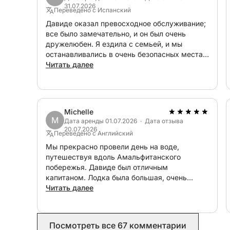
31.07.2026
Переведено с Испанский
Остановка на обед (по желанию)
Давиде оказал превосходное обслуживание;
все было замечательно, и он был очень
дружелюбен. Я ездила с семьей, и мы
В середине тура мы бросим якорь возле одно
останавливались в очень безопасных местах
ресторанов вдоль побережья (по желанию, не 
для купания.
Читать далее
сойти прямо с лодки и насладиться вкусной м
Максимальный комфорт на борту
Наша лодка оборудована собственной ванной 
Michelle
морозильной камерой, стереосистемой Bluetoo
M
Дата аренды 01.07.2026 · Дата отзыва
20.07.2026
солнечными зонами, где вы сможете отдохнут
Переведено с Английский
того, загорите ли вы на солнце или отдохнете 
Мы прекрасно провели день на воде,
путешествуя вдоль Амальфитанского
побережья. Давиде был отличным
Этот частный тур на целый день идеально под
капитаном. Лодка была большая, очень
(до 12 человек), желающих насладиться Амал
комфортабельная и с большим количеством
Читать далее
собственном темпе, вдали от толпы и стресса
тени. Мы отлично провели день! Очень
рекомендую.
Поднимитесь на борт и позвольте морю унести
Посмотреть все 67 комментарии