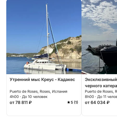
Утренний мыс Креус - Кадакес
Эксклюзивный 
черного катера
Puerto de Roses, Roses, Испания
Puerto de Roses, 
шкипером.
4h00 · До 10 человек
8h00 · До 11 чело
от 78 811 ₽
от 64 034 ₽
5 (1)