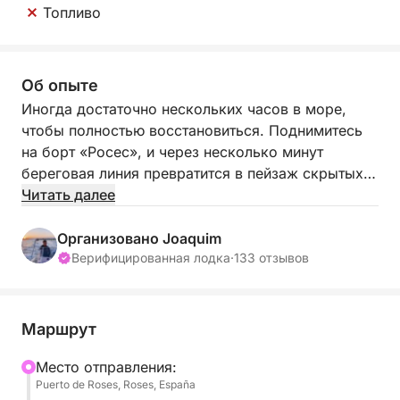
Топливо
Об опыте
Иногда достаточно нескольких часов в море,
чтобы полностью восстановиться. Поднимитесь
на борт «Росес», и через несколько минут
береговая линия превратится в пейзаж скрытых
бухт, сверкающей воды и тихих уголков вдали от
Читать далее
толпы.
Организовано Joaquim
Эта полудневная экскурсия разработана, чтобы
Верифицированная лодка
·
133 отзывов
познакомить вас с Коста-Брава во всей красе —
непринужденная, освежающая и полностью
адаптированная под ваши потребности. Нет
Маршрут
фиксированного маршрута. Вместо этого вы
вместе определитесь с планом перед
Mесто отправления:
Puerto de Roses, Roses, España
отправлением, составив индивидуальный