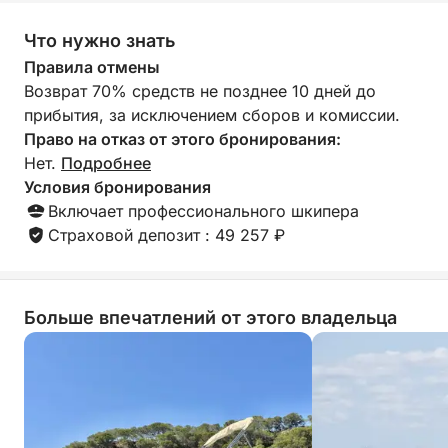
управлении. Это был идеальный
впечатлений
день, огромное 
Что нужно знать
- Возможность адаптировать маршрут в
Можете брониро
зависимости от ваших предпочтений
Правила отмены
уверенностью!
Возврат 70% средств не позднее 10 дней до
Что отличает это путешествие, так это его
прибытия, за исключением сборов и комиссии.
легкость и удовольствие от начала до конца.
Право на отказ от этого бронирования:
Судно современное, комфортабельное и плавное
Нет.
Подробнее
— идеально подходит для спокойной прогулки —
Условия бронирования
а Хоаким обеспечивает бесперебойную работу,
Включает профессионального шкипера
предлагая советы и информацию о местных
Страховой депозит : 49 257 ₽
достопримечательностях, чтобы вы могли
сосредоточиться исключительно на наслаждении
морем.
Больше впечатлений от этого владельца
Идеально подходит для пар, друзей или семей,
ищущих короткий отдых. Это ваш шанс ощутить
сущность Коста-Брава — дикой, прекрасной и
достаточно удаленной от всего остального!