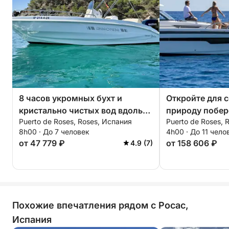
8 часов укромных бухт и
Откройте для 
кристально чистых вод вдоль
природу побер
Puerto de Roses, Roses, Испания
Puerto de Roses, 
дикого побережья Коста-Брава
Брава за полдн
8h00 · До 7 человек
4h00 · До 11 чело
от 47 779 ₽
от 158 606 ₽
4.9 (7)
Похожие впечатления рядом с Росас,
Испания