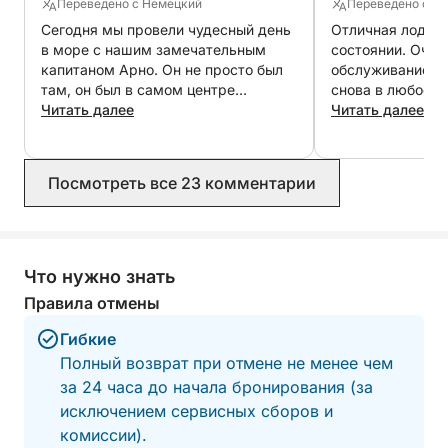
Переведено с Немецкий
Переведено с Н
позволит вам сосредоточиться на том, что вас
Сегодня мы провели чудесный день
Отличная лодка
больше всего интересует — будь то
в море с нашим замечательным
состоянии. Оче
исследование укромных бухт, поездки по
капитаном Арно. Он не просто был
обслуживание, я
островам, купание в кристально чистой воде или
там, он был в самом центре
снова в любое в
событий. Он исполнил все наши
Читать далее
Читать далее
просто отдых на борту, наслаждаясь
пожелания, много смеялся с нами и
потрясающими прибрежными пейзажами.
сделал все возможное, чтобы в
конце мы увидели дельфинов. Все
Посмотреть все 23 комментарии
Во время вашего дня в море вы можете выбрать:
было идеально, от бронирования до
прощания! Мы обязательно
вернемся когда-нибудь!
* Круиз по архипелагу Ровинь и его прекрасным
островам
Что нужно знать
* Якорная стоянка в тихих бухтах, идеально
Правила отмены
подходящих для купания и сноркелинга
* Открытие секретных пещер и нетронутых
Гибкие
пляжей
Полный возврат при отмене не менее чем
* Остановка в прибрежных городах на обед и
за 24 часа до начала бронирования (за
дегустацию местной хорватской кухни
исключением сервисных сборов и
* Занятия водными видами спорта и
комиссии).