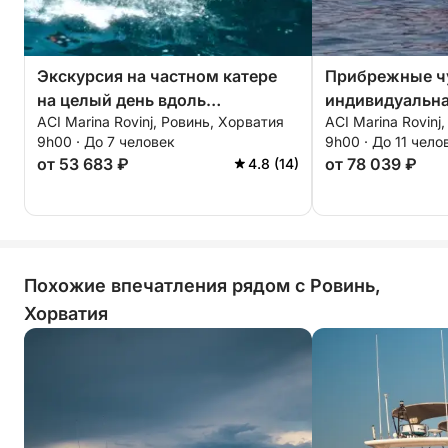
открытию новых мест, или спокойный круиз
вдоль побережья, эта поездка станет
незабываемым способом взглянуть на
Экскурсия на частном катере
Прибрежные чу
Адриатическое море с совершенно другой
на целый день вдоль
индивидуальна
стороны.
ACI Marina Rovinj, Ровинь, Хорватия
ACI Marina Rovinj
побережья Истрии
целый день.
9h00 · До 7 человек
9h00 · До 11 чело
Проведите день, исследуя потрясающее
от 53 683 ₽
от 78 039 ₽
4.8 (14)
побережье Хорватии, и создайте незабываемые
воспоминания на воде!
Похожие впечатления рядом с Ровинь,
Хорватия