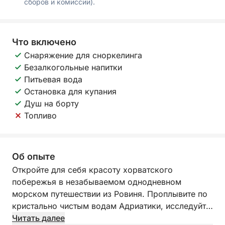
сборов и комиссии).
Что включено
Снаряжение для сноркелинга
Безалкогольные напитки
Питьевая вода
Остановка для купания
Душ на борту
Топливо
Об опыте
Откройте для себя красоту хорватского
побережья в незабываемом однодневном
морском путешествии из Ровиня. Проплывите по
кристально чистым водам Адриатики, исследуйте
укромные уголки побережья и ощутите свободу,
Читать далее