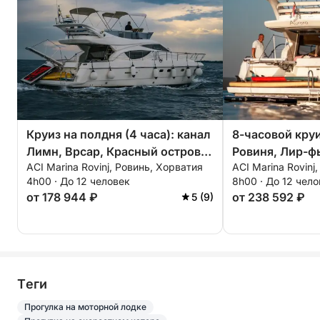
Круиз на полдня (4 часа): канал
8-часовой кру
Лимн, Врсар, Красный остров и
Ровиня, Лир-ф
ACI Marina Rovinj, Ровинь, Хорватия
ACI Marina Rovinj
многое другое с напитками и
многое другое 
4h00 · До 12 человек
8h00 · До 12 чел
закусками
закусками и а
от 178 944 ₽
от 238 592 ₽
5 (9)
Tеги
Прогулка на моторной лодке