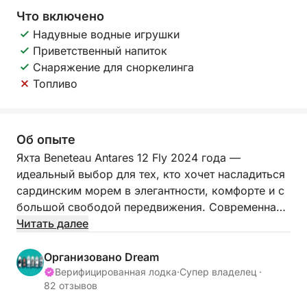
Что включено
Надувные водные игрушки
Приветственный напиток
Снаряжение для сноркелинга
Топливо
Об опыте
Яхта Beneteau Antares 12 Fly 2024 года —
идеальный выбор для тех, кто хочет насладиться
сардинским морем в элегантности, комфорте и с
большой свободой передвижения. Современная,
изысканная и спроектированная с учетом
Читать далее
простора, эта яхта с флайбриджем идеально
подходит для частных чартеров, эксклюзивных
Организовано Dream
дней с друзьями или семьей, особых
Верифицированная лодка
·
Супер владелец ·
82 отзывов
мероприятий и романтических моментов в самом
сердце Коста-Смеральда.