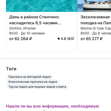
День в районе Стинтино:
Эксклюзивная
насладитесь 6,5 часами
поездка на Пал
Stintino, Италия
Marina di Cala Ca
исследования на борту 14-
Маддалена.
6h30 · До 10 человек
8h00 · До 8 чело
метрового моторного катера.
от 62 264 ₽
от 65 277 ₽
4.8 (63)
Tеги
Прогулка на моторной лодке
Классическая прогулка на лодке
Тур на лодке для водных видов спорта
Нашли ли вы всю информацию, необходимую