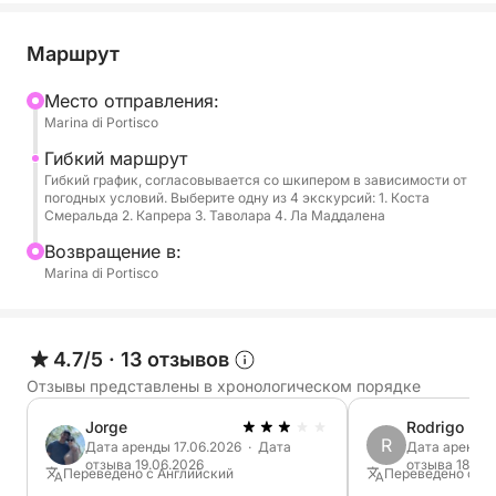
Настоящая сила этой яхты заключается в
Маршрут
превосходной функциональности ее открытых
Mесто отправления:
пространств: панорамный флайбридж предлагает
Marina di Portisco
настоящий лаунж с видом на море, идеально
подходящий для отдыха во время круиза или
Гибкий маршрут
Гибкий график, согласовывается со шкипером в зависимости от
наслаждения аперитивом на закате; в носовой
погодных условий. Выберите одну из 4 экскурсий: 1. Коста
части большая солнечная палуба с регулируемой
Смеральда 2. Капрера 3. Таволара 4. Ла Маддалена
спинкой приглашает вас расслабиться в полной
Bозвращение в:
приватности; в кормовой части кокпит,
Marina di Portisco
защищенный жестким навесом, создает уютную
зону, идеально подходящую для обедов на
свежем воздухе и отдыха. Платформа для
4.7/5
·
13 отзывов
купания со встроенной лестницей также делает
Отзывы представлены в хронологическом порядке
доступ к морю простым и безопасным.
Jorge
Rodrigo
R
Интерьеры также спроектированы для
Дата аренды 17.06.2026 · Дата
Дата аренды 
отзыва 19.06.2026
отзыва 18.09
максимального комфорта и включают в себя
Переведено с Английский
Переведено с Ан