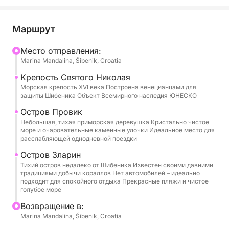
круиза, купания и спокойного отдыха на острове.
Отправление осуществляется из Шибеника или
Маршрут
другого предпочтительного места, с гибким
временем начала, чтобы соответствовать вашему
Mесто отправления:
Marina Mandalina, Šibenik, Croatia
расписанию. Покинув гавань, вы сможете
полюбоваться панорамными видами
Крепость Святого Николая
исторического города Шибеник и впечатляющей
Морская крепость XVI века Построена венецианцами для
защиты Шибеника Объект Всемирного наследия ЮНЕСКО
крепости Святого Николая, охраняемой ЮНЕСКО
достопримечательности, охраняющей вход в
Остров Провик
Небольшая, тихая приморская деревушка Кристально чистое
пролив.
море и очаровательные каменные улочки Идеальное место для
расслабляющей однодневной поездки
Тур продолжается к очаровательным островам
Остров Зларин
Првич и Зларин, известным своей аутентичной
Тихий остров недалеко от Шибеника Известен своими давними
далматинской атмосферой, тихими набережными
традициями добычи кораллов Нет автомобилей – идеально
подходит для спокойного отдыха Прекрасные пляжи и чистое
и кристально чистой водой. По пути ваш шкипер
голубое море
будет бросать якорь в красивых уединенных
Bозвращение в:
бухтах, предоставляя вам достаточно времени
Marina Mandalina, Šibenik, Croatia
для купания, отдыха и расслабления в окружении