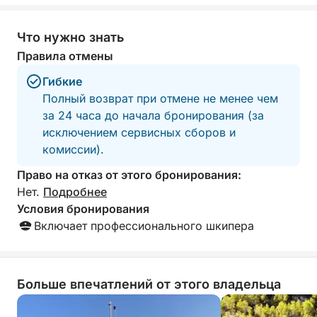
нетронутой природы. В стоимость включено
снаряжение для снорклинга (маска и трубка),
Что нужно знать
позволяющее исследовать подводный мир в
Правила отмены
спокойном, прозрачном море.
Гибкие
Этот частный тур отличается гибкостью — вы
Полный возврат при отмене не менее чем
можете больше времени посвятить плаванию,
за 24 часа до начала бронирования (за
исследованию островной деревни или просто
исключением сервисных сборов и
отдыху на лодке, наслаждаясь адриатическим
комиссии).
солнцем. Отсутствие толп туристов и
Право на отказ от этого бронирования:
фиксированного расписания позволит вам
Нет.
Подробнее
провести день в соответствии с вашими
Условия бронирования
пожеланиями.
Включает профессионального шкипера
Идеально подходит для гостей, ищущих
уединения, комфорта и аутентичного путешествия
по островам. Этот тур на скоростном катере
Больше впечатлений от этого владельца
предлагает по-настоящему индивидуальный
способ открыть для себя красоту побережья