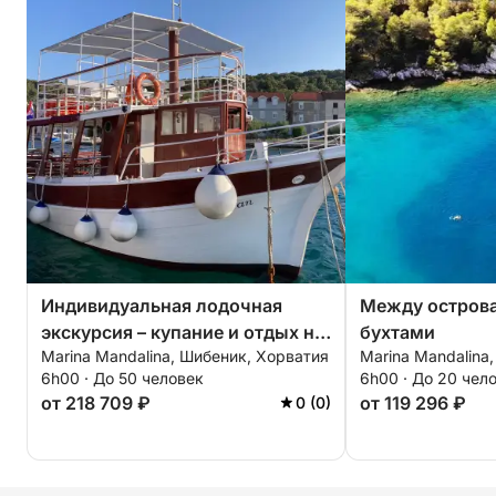
Шибеника.
Индивидуальная лодочная
Между остров
экскурсия – купание и отдых на
бухтами
Marina Mandalina, Шибеник, Хорватия
Marina Mandalina
острове.
6h00 · До 50 человек
6h00 · До 20 чел
от 218 709 ₽
от 119 296 ₽
0 (0)