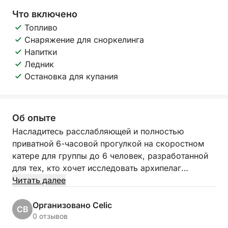
Что включено
Топливо
Снаряжение для сноркелинга
Напитки
Ледник
Остановка для купания
Об опыте
Насладитесь расслабляющей и полностью
приватной 6-часовой прогулкой на скоростном
катере для группы до 6 человек, разработанной
для тех, кто хочет исследовать архипелаг
Шибеник в своем собственном темпе.
Читать далее
Независимо от того, путешествуете ли вы с
семьей, друзьями или вдвоем, это путешествие
Организовано Celic
CB
предлагает идеальный баланс живописного
0 отзывов