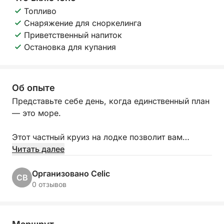
Топливо
Снаряжение для сноркелинга
Приветственный напиток
Остановка для купания
Об опыте
Представьте себе день, когда единственный план
— это море.
Этот частный круиз на лодке позволит вам
замедлить темп, насладиться приятной компанией
Читать далее
и открыть для себя острова в своем собственном
ритме. Независимо от того, проводите ли вы
Организовано Celic
CB
время с семьей, празднуете с друзьями или
0 отзывов
организуете что-то особенное для своей
команды, день пройдет именно так, как вы
хотите.