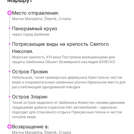
Маршрут
Вы подниметесь на борт красивой традиционной
Mесто отправления:
Marina Mandalina, Šibenik, Croatia
деревянной лодки, полной средиземноморского
колорита и очарования. Просторная и
Панорамный круиз
комфортабельная, она предлагает много места,
через город Шибеник
чтобы расслабиться, позагорать, поболтать или
Потрясающие виды на крепость Святого
просто понаблюдать за проплывающим берегом.
Николая.
Отправление обычно из Шибеника, но место
Морская крепость XVI века Построена венецианцами для
защиты Шибеника Объект Всемирного наследия ЮНЕСКО
отправления и время гибкие — это ваш день.
Остров Провик
Когда лодка покинет гавань, вы проплывете мимо
Небольшая, тихая приморская деревушка Кристально чистое
море и очаровательные каменные улочки Идеальное место для
исторического горизонта Шибеника и
расслабляющей однодневной поездки
впечатляющей крепости Святого Николая. Оттуда
Остров Зларин
вас ждут острова. Вы можете остановиться в
Тихий остров недалеко от Шибеника Известен своими давними
Првиче или Зларине для тихой прогулки, кофе у
традициями добычи кораллов Нет автомобилей – идеально
подходит для спокойного отдыха Прекрасные пляжи и чистое
моря или просто чтобы насладиться
голубое море
непринужденной островной атмосферой. Позже
Bозвращение в:
якорь опускается в тихую бухту, где вода чистая,
Marina Mandalina, Šibenik, Croatia