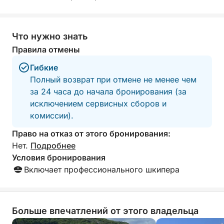
спокойная и манящая — идеально подходит для
плавания, сноркелинга или просто отдыха на
солнце.
Что нужно знать
На борту вы найдете все необходимое для
Правила отмены
комфорта: шезлонги, пресную воду, небольшую
Гибкие
кухню, туалет и снаряжение для сноркелинга.
Полный возврат при отмене не менее чем
за 24 часа до начала бронирования (за
Никакого строгого расписания. Никакой спешки.
исключением сервисных сборов и
комиссии).
Просто расслабленный день в море, полностью
спланированный под вас.
Право на отказ от этого бронирования:
Нет.
Подробнее
Условия бронирования
Включает профессионального шкипера
Больше впечатлений от этого владельца