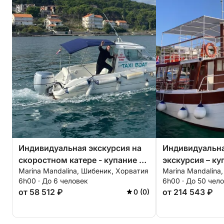
Индивидуальная экскурсия на
Индивидуальн
скоростном катере - купание и
экскурсия – ку
Marina Mandalina, Шибеник, Хорватия
Marina Mandalina
знакомство с островами.
острове.
6h00 · До 6 человек
6h00 · До 50 чел
от 58 512 ₽
от 214 543 ₽
0 (0)