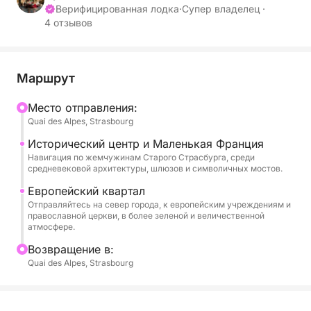
незабываемое сочетание наследия, элегантности
Верифицированная лодка
·
Супер владелец ·
4 отзывов
и интимности.
Во время этого речного путешествия вы пройдете
по знаковым ландшафтам и насладитесь
Маршрут
уникальными видами сокровищ эльзасской
Mесто отправления:
столицы. Неспешный темп круиза позволяет
Quai des Alpes, Strasbourg
полюбоваться архитектурой, историческими
мостами и местами, пропитанными историей, и
Исторический центр и Маленькая Франция
Навигация по жемчужинам Старого Страсбурга, среди
одновременно насладиться каждым мгновением.
средневековой архитектуры, шлюзов и символичных мостов.
Европейский квартал
Уникальным этот опыт делает тонкое сочетание
Отправляйтесь на север города, к европейским учреждениям и
комфорта, аутентичности и эстетики. Лодка
православной церкви, в более зеленой и величественной
соблазняет своими винтажными линиями и
атмосфере.
уютной атмосферой, идеально подходит для
Bозвращение в:
романтической прогулки, отдыха с семьей или
Quai des Alpes, Strasbourg
элегантного отдыха с друзьями. По желанию вы
можете разнообразить свой круиз аперитивом,
состоящим из кремана и хлеба-сюрприза (45