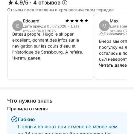
4.9/5
·
4 отзывов
евро). Капитан, дружелюбный и тактичный,
Отзывы представлены в хронологическом порядке
адаптирует круиз к вашим желаниям.
Оригинальный, интимный и по-настоящему
Edouard
Max
E
M
Дата аренды 05.07.2026 · Дата
Дата аренды 
шикарный способ заново открыть для себя
отзыва 06.07.2026
отзыва 07.09
Переведено с Н
Bateau propre, Hugo le skipper
Страсбург.
excellent, donnant des infos sur la
Вчера мы отпра
navigation sur les cours d'eau et
прогулку на лод
l'historique de Strasbourg. A refaire.
остались в полн
Читать далее
был невероятно
показал нам Ст
Читать далее
по-особенному. 
вовремя, лодка 
очень хорошем с
сразу почувство
комфортно. Он 
Что нужно знать
по дороге и пот
фотографии нам 
Правила отмены
Прекрасный спо
Гибкие
город, наслажда
воде. Мы от все
Полный возврат при отмене не менее чем
рекомендуем это
за 24 часа до начала бронирования (за