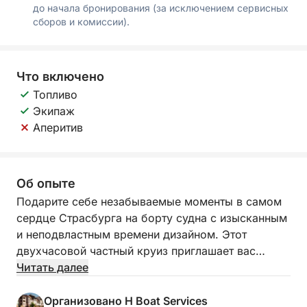
до начала бронирования (за исключением сервисных
сборов и комиссии).
Что включено
Топливо
Экипаж
Аперитив
Об опыте
Подарите себе незабываемые моменты в самом
сердце Страсбурга на борту судна с изысканным
и неподвластным времени дизайном. Этот
двухчасовой частный круиз приглашает вас
исследовать город с его каналов в атмосфере
Читать далее
умиротворения и эксклюзивности. Увлекаемые
плеском воды и комфортом лодки, вы испытаете
Организовано H Boat Services