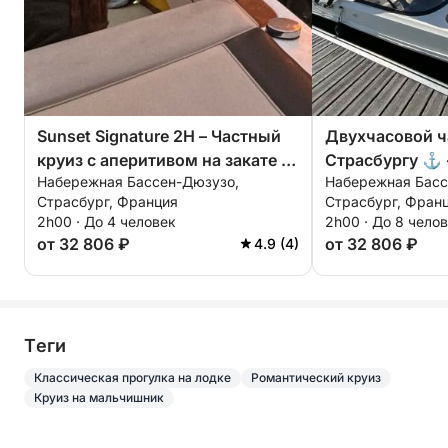
Sunset Signature 2H – Частный
Двухчасовой ч
круиз с аперитивом на закате и
Страсбургу ⚓
Набережная Бассен-Дюзузо,
Набережная Басс
фотосессией (Пикассо)
Премиум-круиз
Страсбург, Франция
Страсбург, Фран
2h00 · До 4 человек
2h00 · До 8 чело
от 32 806 ₽
от 32 806 ₽
4.9 (4)
Tеги
Классическая прогулка на лодке
Романтический круиз
Круиз на мальчишник