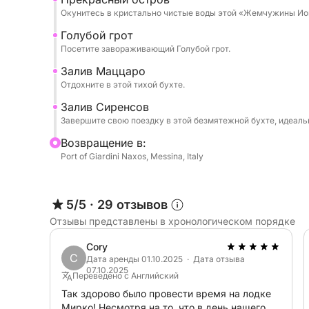
Не стесняйтесь брать с собой еду на борт!
Окунитесь в кристально чистые воды этой «Жемчужины Ио
Голубой грот
Посетите завораживающий Голубой грот.
Залив Маццаро
Отдохните в этой тихой бухте.
Залив Сиренсов
Завершите свою поездку в этой безмятежной бухте, идеал
Bозвращение в:
Port of Giardini Naxos, Messina, Italy
5/5
·
29 отзывов
Отзывы представлены в хронологическом порядке
Cory
C
Дата аренды 01.10.2025 · Дата отзыва
07.10.2025
Переведено с Английский
Так здорово было провести время на лодке
Мирко! Несмотря на то, что в день нашего