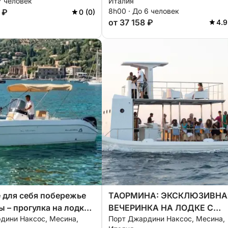
7 человек
Италия
8h00 · До 6 человек
 ₽
0 (0)
от 37 158 ₽
4.9
 для себя побережье
ТАОРМИНА: ЭКСКЛЮЗИВНА
 – прогулка на лодке
ВЕЧЕРИНКА НА ЛОДКЕ С
дини Наксос, Месина,
Порт Джардини Наксос, Месина,
tus
АПЕРИТИВОМ