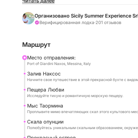
Расслабьтесь и насладитесь красотой моря, о
Читать далее
как Гротта-дель-Аморе, мыс Таормина и остро
Организовано Sicily Summer Experience Sr
В течение дня вас будут угощать сезонными ф
Верифицированная лодка
·
201 отзывов
вы сможете слушать любимую музыку через а
Профессиональный капитан и экипаж обеспеча
Маршрут
позволяя вам полностью расслабиться.
Mесто отправления:
Тур включает:
Port of Giardini Naxos, Messina, Italy
- Байя-ди-Наксос.
Залив Наксос
Начните свое путешествие в этой прекрасной бухте с видом
- Грот дель’Аморе
- Капо Таормина
Пещера Любви
Исследуйте тихую и романтичную морскую пещеру.
- Скольо-дель-Фикодиндия
- Изола Белла
Мыс Таормина
- Грот Азурра
Проплывите мимо впечатляющих скал этого культового мес
- Байя-ди-Маццаро
Скала опунции
- Байя-делле-Сирене
Полюбуйтесь уникальным скальным образованием, окруже
Прекрасный остров