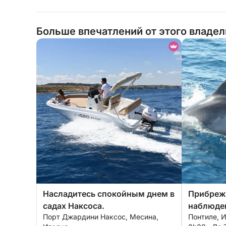
Больше впечатлений от этого владе
Насладитесь спокойным днем в
Прибреж
садах Наксоса.
наблюден
Порт Джардини Наксос, Месина,
Понтиле, 
чудеса С