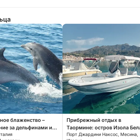
льца
ное блаженство –
Прибрежный отдых в
ие за дельфинами и
Таормине: остров Изола Бел
Италия
Порт Джардини Наксос, Месина,
ицилии
и секретные пещеры.