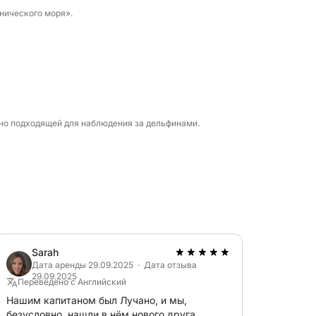
нического моря».
ьно подходящей для наблюдения за дельфинами.
Sarah
Дата аренды 29.09.2025 · Дата отзыва
29.09.2025
Переведено с Английский
Нашим капитаном был Лучано, и мы,
безусловно, нашли в нём нового друга.