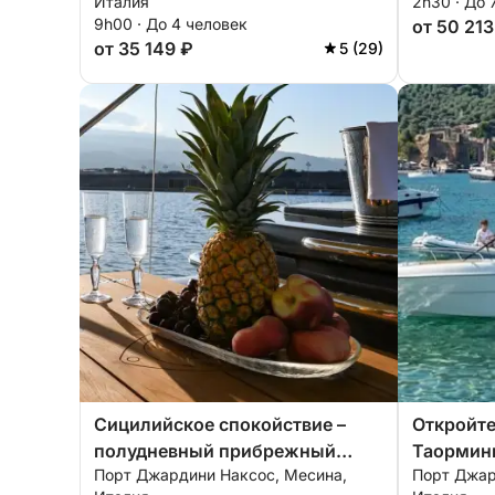
Италия
2h30 · До 
9h00 · До 4 человек
от 50 213
от 35 149 ₽
5 (29)
Сицилийское спокойствие –
Откройте
полудневный прибрежный
Таормины
Порт Джардини Наксос, Месина,
Порт Джар
круиз
White Lo