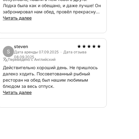
Лодка была как и обещано, и даже лучше! Он
забронировал нам обед, провёл прекрасную
водную экскурсию по Таормине и поделился
Читать далее
с нами историями и личными
воспоминаниями! Мы обязательно снова
забронируем лодку у Родольфо и Лучано!
Grazie mile!
steven
S
Дата аренды 07.09.2025 · Дата отзыва
08.09.2025
Переведено с Английский
Действительно хороший день. Не пришлось
далеко ходить. Посоветованный рыбный
ресторан на обед был нашим любимым
блюдом за весь отпуск.
Читать далее