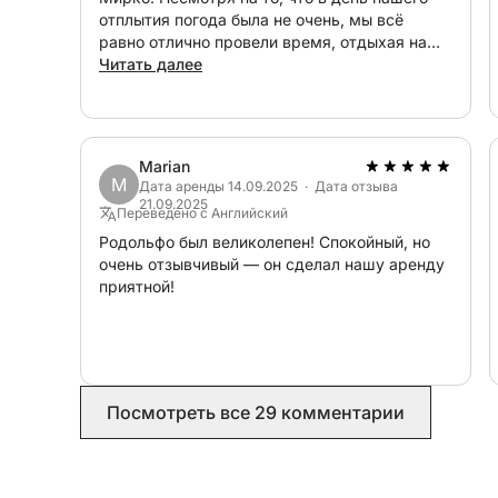
отплытия погода была не очень, мы всё
равно отлично провели время, отдыхая на
палубе лодки перед замком Маниаче и
Читать далее
вокруг Ортигии. Мирко был очень любезен и
несколько раз проверял, всё ли у нас в
порядке. Очень рекомендую!
Marian
M
Дата аренды 14.09.2025 · Дата отзыва
21.09.2025
Переведено с Английский
Родольфо был великолепен! Спокойный, но
очень отзывчивый — он сделал нашу аренду
приятной!
Посмотреть все 29 комментарии