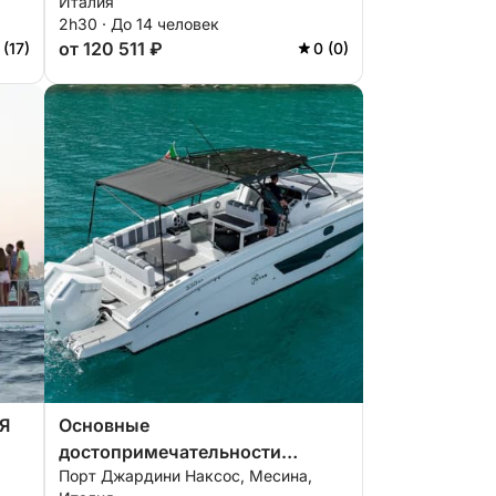
Италия
2h30 · До 14 человек
от 120 511 ₽
 (17)
0 (0)
Я
Основные
достопримечательности
Порт Джардини Наксос, Месина,
Сицилийского побережья –