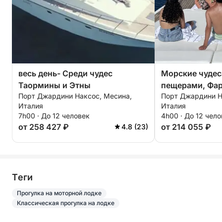
весь день- Среди чудес
Морские чудес
Таормины и Этны
пещерами, Фар
Порт Джардини Наксос, Месина,
Порт Джардини Н
сноркелингом 
Италия
Италия
7h00 · До 12 человек
4h00 · До 12 чел
от 258 427 ₽
от 214 055 ₽
4.8 (23)
Tеги
Прогулка на моторной лодке
Классическая прогулка на лодке