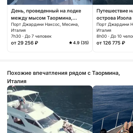
День, проведенный на лодке
Путешествие н
между мысом Таормина,
острова Изола 
Порт Джардини Наксос, Месина,
Порт Джардини Н
островом Изола Белла и Сант-
Алессио: целы
Италия
Италия
Алессио.
7h30 · До 7 человек
8h00 · До 10 чел
от 29 256 ₽
от 126 775 ₽
4.9 (35)
Похожие впечатления рядом с Таормина,
Италия