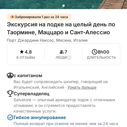
Забронировали 1 раз за 24 часа
Экскурсия на лодке на целый день по
Таормине, Маццаро и Сант-Алессио
Порт Джардини Наксос, Месина, Италия
4.8
7
8h00
8 ОТЗЫВЫ
ЛЮДИ
ДЛИТЕЛЬНОСТЬ
с капитаном
Вас будет сопровождать шкипер, говорящий на
Итальянский, Английский
·
Узнать больше
Cупервладелец
Salvatore — опытный арендатор лодок с отличными
отзывами, и он стремится предоставлять
качественные услуги.
Гибкое аннулирование
Полный возврат при отмене не менее чем за 24 часа