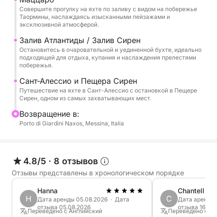
живописной в дневное время.
Совершите прогулку на яхте по заливу с видом на побережье
Таормины, наслаждаясь изысканными пейзажами и
эксклюзивной атмосферой.
Наконец, мы достигаем Сант-Алессио, проезжая
Залив Атлантиды / Залив Сирен
мимо живописной Гроты Сирен, места, богатого
Остановитесь в очаровательной и уединенной бухте, идеально
очарованием и неповторимой атмосферой.
подходящей для отдыха, купания и наслаждения прелестями
побережья.
Экскурсия включает остановки для купания,
отдыха и сноркелинга, после чего мы
Сант-Алессио и Пещера Сирен
возвращаемся обратно, проведя целый день,
Путешествие на яхте в Сант-Алессио с остановкой в Пещере
Сирен, одном из самых захватывающих мест.
посвященный исследованию самого красивого
моря на побережье Таормины.
Bозвращение в:
Porto di Giardini Naxos, Messina, Italia
4.8/5
·
8 отзывов
Отзывы представлены в хронологическом порядке
Hanna
Chantell
H
C
Дата аренды 05.08.2026 · Дата
Дата аренды 
отзыва 05.08.2026
отзыва 16.07
Переведено с Английский
Переведено с Го