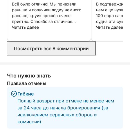
Всё было отлично! Мы приехали
В подтверждении
раньше и получили лодку немного
нам еще нужно з
раньше, круиз прошёл очень
100 евро на при
приятно. Спасибо за отличное
судна эта сумма
обслуживание!
Читать далее
увеличилась до 1
Читать далее
которых 40 евро
Нигде это не был
стало неоправд
Посмотреть все 8 комментарии
неожиданностью
Что нужно знать
Правила отмены
Гибкие
Полный возврат при отмене не менее чем
за 24 часа до начала бронирования (за
исключением сервисных сборов и
комиссии).