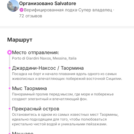
предназначена для тех, кто хочет провести целый
Организовано Salvatore
день, наслаждаясь морем, отдыхом и
Верифицированная лодка
·
Супер владелец ·
72 отзывов
незабываемыми видами.
Плавание начинается в направлении мыса
Таормина и острова Изола Белла, знаковых
Маршрут
символов этого побережья, где кристально
Mесто отправления:
чистое море встречается с впечатляющим и
Porto di Giardini Naxos, Messina, Italia
вневременным пейзажем. Здесь побережье
предлагает насыщенные цвета, живописные
Джардини-Наксос / Таормина
Посадка на борт и начало плавания вдоль одного из самых
бухты и идеальные виды для купания или полного
живописных и впечатляющих побережий восточной Сицилии.
расслабления на море.
Мыс Таормина
Панорамный пролив перед мысом, где море и побережье
Экскурсия продолжается в направлении Маццаро
создают элегантный и впечатляющий фон.
и великолепной бухты Атлантиды, также
Прекрасный остров
известной как Бухта Сирен, эксклюзивного и
Остановитесь в одном из самых известных мест Таормины,
изысканного уголка, где природа сливается с
идеально подходящем для того, чтобы полюбоваться
кристально чистой водой и уникальными пейзажами.
элегантностью бухты. Чистая вода и уединенное
расположение делают эту остановку особенно
Маццаро