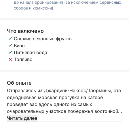
до начала бронирования (за исключением сервисных
сборов и комиссии).
Что включено
Свежие сезонные фрукты
Вино
Питьевая вода
Топливо
Об опыте
Отправляясь из Джардини-Наксос/Таормины, эта
однодневная морская прогулка на катере
проведет вас вдоль одного из самых
очаровательных участков побережья восточной
Сицилии, мимо живописных бухт, элегантных
Читать далее
видов и захватывающих мест. Эта экскурсия