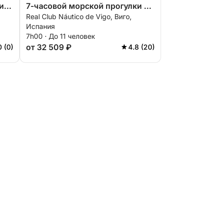
и
7-часовой морской прогулки в
Real Club Náutico de Vigo, Виго,
Виго.
Испания
7h00 · До 11 человек
от 32 509 ₽
0 (0)
4.8 (20)