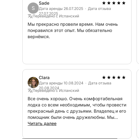
Sade
S
Дата аренды 26.07.2025 · Дата отзыва
27.07.2025
Переведено с Испанский
Мы прекрасно провели время. Нам очень
понравился этот опыт. Мы обязательно
вернёмся.
Clara
Дата аренды 10.08.2024 · Дата отзыва
20.08.2024
Переведено с Испанский
Все очень хорошо. Очень комфортабельная
лодка со всем необходимым, чтобы провести
прекрасный день с друзьями. Владелец и его
помощник были очень дружелюбны. Мы
выбрали вариант питания на борту, и все
Читать далее
было очень вкусно и обильно. Мы повторим