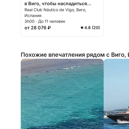
в Виго, чтобы насладиться
Real Club Náutico de Vigo, Виго,
солнцем и морем.
Испания
3h00 · До 11 человек
от 28 076 ₽
4.8 (20)
Похожие впечатления рядом с Виго,