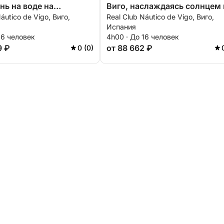
нь на воде на
Виго, наслаждаясь солнцем 
áutico de Vigo, Виго,
Real Club Náutico de Vigo, Виго,
 лодке.
чистой водой.
Испания
16 человек
4h00 · До 16 человек
9 ₽
от 88 662 ₽
0 (0)