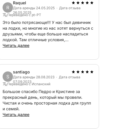
Raquel
R
Дата аренды 24.05.2025 · Дата отзыва
26.05.2025
Переведено с pt-PT
Это было потрясающе!!! У нас был девичник
на лодке, но многие из нас хотят вернуться с
друзьями, чтобы еще больше насладиться
лодкой. Там отличные условия,
суперкомфорт, и хозяева супермилые! Мне
Читать далее
понравилось, нам понравилось! Мы клиенты!
:D
santiago
S
Дата аренды 28.08.2023 · Дата отзыва
07.09.2023
Переведено с Испанский
Большое спасибо Педро и Кристине за
прекрасный день, который мы провели.
Чистая и очень просторная лодка для групп
и семей.
Читать далее