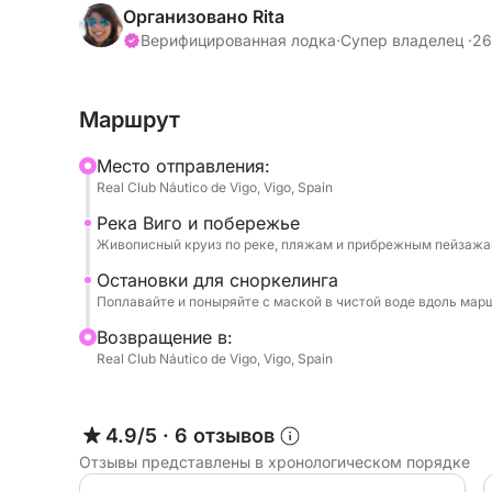
Организовано Rita
Во время этого 4-часового круиза вы проплыв
Верифицированная лодка
·
Супер владелец ·
26
исследуя реку и близлежащие пляжи. Вас ждут
и знакомства с подводным миром.
Маршрут
Этот круиз идеально подходит для короткого 
Mесто отправления:
по особому случаю.
Real Club Náutico de Vigo, Vigo, Spain
Река Виго и побережье
Круиз вдоль побережья Виго, сочетающий речн
Живописный круиз по реке, пляжам и прибрежным пейзажа
остановками для купания и сноркелинга по пут
Остановки для сноркелинга
Поплавайте и поныряйте с маской в чистой воде вдоль мар
В стоимость не включено:
Экипаж (капитан и помощник капитана): 200€ (
Bозвращение в:
Финальная уборка: 100€ (обязательно, оплачив
Real Club Náutico de Vigo, Vigo, Spain
Топливо (оплачивается в порту)
4.9/5
·
6 отзывов
Для любых особых запросов или для индивиду
пожалуйста, свяжитесь с нами, чтобы провери
Отзывы представлены в хронологическом порядке
полудневный морской отдых!