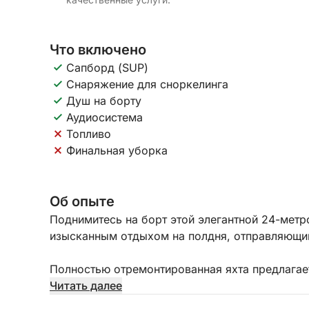
Что включено
Сапборд (SUP)
Снаряжение для сноркелинга
Душ на борту
Аудиосистема
Топливо
Финальная уборка
Об опыте
Поднимитесь на борт этой элегантной 24-метр
изысканным отдыхом на полдня, отправляющимс
Полностью отремонтированная яхта предлагае
и эксклюзивного отдыха в море. В сопровожд
Читать далее
и помощника) вы получите внимательное обсл