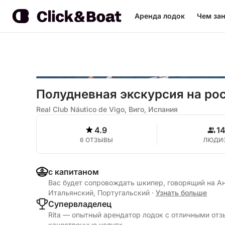
Аренда лодок
Чем зан
Полудневная экскурсия на рос
Real Club Náutico de Vigo, Виго, Испания
4.9
1
6 ОТЗЫВЫ
ЛЮДИ
с капитаном
Вас будет сопровождать шкипер, говорящий на Ан
Итальянский, Португальский
·
Узнать больше
Cупервладелец
Rita — опытный арендатор лодок с отличными отз
качественные услуги.