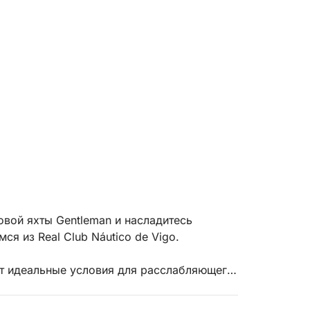
овой яхты Gentleman и насладитесь
я из Real Club Náutico de Vigo.
т идеальные условия для расслабляющего
ении профессиональной команды (капитана
уживание и плавное, комфортное плавание.