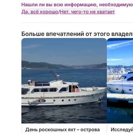
Нашли ли вы всю информацию, необходимую
Да, всё хорошо
/
Нет, чего-то не хватает
Больше впечатлений от этого владе
День роскошных яхт – острова
Исследуй