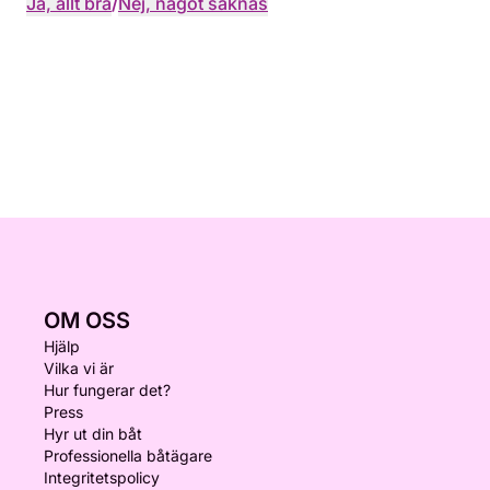
Ja, allt bra
/
Nej, något saknas
OM OSS
Hjälp
Vilka vi är
Hur fungerar det?
Press
Hyr ut din båt
Professionella båtägare
Integritetspolicy