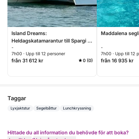
Island Dreams:
Maddalena segl
Heldagskatamarantur till Spargi &
-
-
Budelli
7h00 · Upp till 12 personer
7h00 · Upp till 12 
från 31 612 kr
från 16 935 kr
0 (0)
Taggar
Lyxjaktstur
Segelbåttur
Lunchkryssning
Hittade du all information du behövde för att boka?