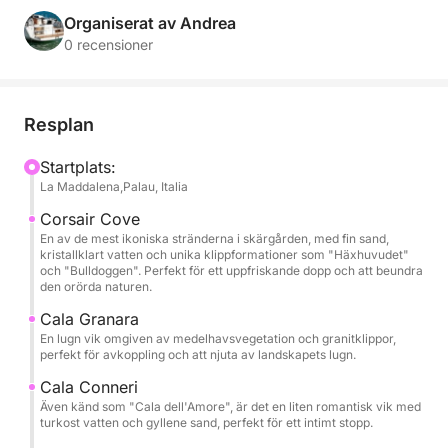
behöver för en dag av ren avkoppling och
Organiserat av Andrea
upptäckter.
0 recensioner
Vår dagsutflykt tar dig för att upptäcka skärgårdens
mest ikoniska öar. Vi seglar mellan Spargi, med sina
Resplan
vita stränder och lugna vikar, Budelli, känd för den
extraordinära rosa stranden (synlig från havet för att
Startplats:
La Maddalena,Palau, Italia
bevara dess naturliga skönhet), och Santa Maria,
med sitt turkosa vatten perfekt för ett dopp eller
Corsair Cove
snorklingstopp.
En av de mest ikoniska stränderna i skärgården, med fin sand,
kristallklart vatten och unika klippformationer som "Häxhuvudet"
och "Bulldoggen". Perfekt för ett uppfriskande dopp och att beundra
Under dagen kan du njuta av solen på däck, bada i
den orörda naturen.
gömda vikar och, om du vill, delta i
Cala Granara
seglingsmanövrer för att fullt ut njuta av den
En lugn vik omgiven av medelhavsvegetation och granitklippor,
perfekt för avkoppling och att njuta av landskapets lugn.
nautiska upplevelsen. Ombord hittar du stora
utomhusutrymmen, ett område för solbad, en
Cala Conneri
bekväm matplats och hytter för omklädning eller
Även känd som "Cala dell'Amore", är det en liten romantisk vik med
turkost vatten och gyllene sand, perfekt för ett intimt stopp.
vila.