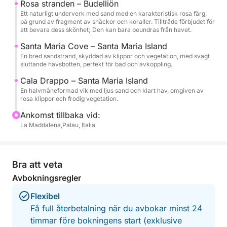
Rosa stranden – Budelliön
Ett naturligt underverk med sand med en karakteristisk rosa färg,
Aktiviteten är utformad för små grupper för att
på grund av fragment av snäckor och koraller. Tillträde förbjudet för
säkerställa en avslappnad och personlig atmosfär.
att bevara dess skönhet; Den kan bara beundras från havet.
Perfekt för par, familjer eller grupper av vänner som
Santa Maria Cove – Santa Maria Island
vill utforska ett av Medelhavets vackraste områden i
En bred sandstrand, skyddad av klippor och vegetation, med svagt
total säkerhet och komfort.
sluttande havsbotten, perfekt för bad och avkoppling.
Cala Drappo – Santa Maria Island
Boka din plats nu och segla med oss till ett hörn av
En halvmåneformad vik med ljus sand och klart hav, omgiven av
rosa klippor och frodig vegetation.
paradiset!
Ankomst tillbaka vid:
La Maddalena,Palau, Italia
Bra att veta
Avbokningsregler
Flexibel
Få full återbetalning när du avbokar minst 24
timmar före bokningens start (exklusive