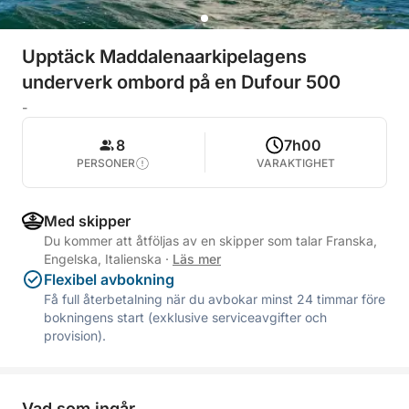
Upptäck Maddalenaarkipelagens
underverk ombord på en Dufour 500
-
8
7h00
PERSONER
VARAKTIGHET
Med skipper
Du kommer att åtföljas av en skipper som talar Franska,
Engelska, Italienska
·
Läs mer
Flexibel avbokning
Få full återbetalning när du avbokar minst 24 timmar före
bokningens start (exklusive serviceavgifter och
provision).
Vad som ingår