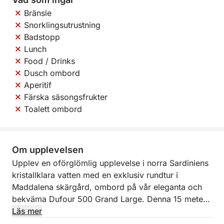
Bränsle
Snorklingsutrustning
Badstopp
Lunch
Food / Drinks
Dusch ombord
Aperitif
Färska säsongsfrukter
Toalett ombord
Om upplevelsen
Upplev en oförglömlig upplevelse i norra Sardiniens
kristallklara vatten med en exklusiv rundtur i
Maddalena skärgård, ombord på vår eleganta och
bekväma Dufour 500 Grand Large. Denna 15 meter
långa segelbåt kombinerar rymd, elegans och
Läs mer
prestanda och erbjuder dig all den komfort du