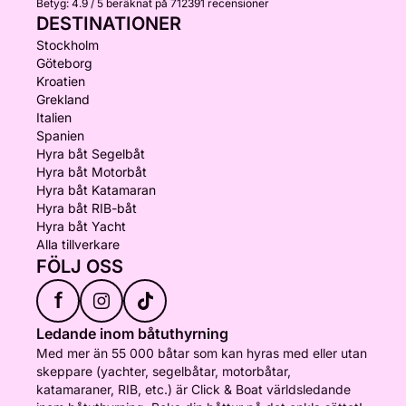
Betyg:
4.9 / 5
beräknat på 712391 recensioner
DESTINATIONER
Stockholm
Göteborg
Kroatien
Grekland
Italien
Spanien
Hyra båt Segelbåt
Hyra båt Motorbåt
Hyra båt Katamaran
Hyra båt RIB-båt
Hyra båt Yacht
Alla tillverkare
FÖLJ OSS
f
Ledande inom båtuthyrning
Med mer än 55 000 båtar som kan hyras med eller utan
skeppare (yachter, segelbåtar, motorbåtar,
katamaraner, RIB, etc.) är Click & Boat världsledande