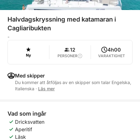
Halvdagskryssning med katamaran i
Cagliaribukten
-
12
4h00
Ny
PERSONER
VARAKTIGHET
Med skipper
Du kommer att åtföljas av en skipper som talar Engelska,
Italienska
·
Läs mer
Vad som ingår
Dricksvatten
Aperitif
Läsk