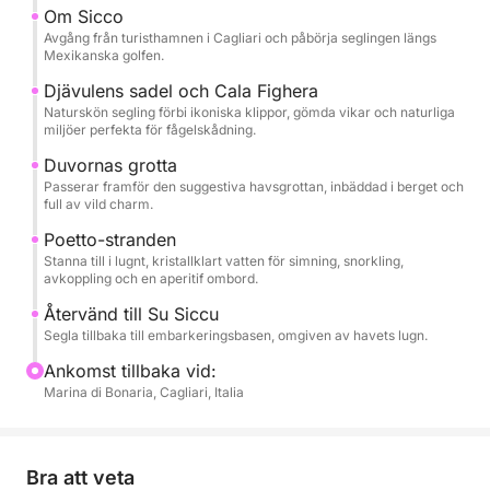
symboler, Djävulens Sadel, och erbjuder ett unikt
Om Sicco
perspektiv på dess klippor och historien som omger
Avgång från turisthamnen i Cagliari och påbörja seglingen längs
Mexikanska golfen.
dem. Katamaranen fortsätter längs kusten och
passerar Cala Fighera och den suggestiva Grotta dei
Djävulens sadel och Cala Fighera
Naturskön segling förbi ikoniska klippor, gömda vikar och naturliga
Colombi, vilda och orörda platser som är idealiska
miljöer perfekta för fågelskådning.
för fotografering och naturälskare. Klipporna är hem
Duvornas grotta
för många arter av sjöfåglar, vilket gör turen till en
Passerar framför den suggestiva havsgrottan, inbäddad i berget och
speciell möjlighet för dig som tycker om att
full av vild charm.
observera vilda djur i deras naturliga livsmiljö.
Poetto-stranden
Stanna till i lugnt, kristallklart vatten för simning, snorkling,
Om vädret tillåter kommer seglen att hissas för att
avkoppling och en aperitif ombord.
njuta av den rena njutningen av långsam, tyst
Återvänd till Su Siccu
segling. Med lite tur kan du få syn på delfiner längs
Segla tillbaka till embarkeringsbasen, omgiven av havets lugn.
vägen, som då och då dyker upp, vilket ger verkligt
Ankomst tillbaka vid:
magiska ögonblick.
Marina di Bonaria, Cagliari, Italia
Huvudstoppet är i Poettos klara vatten, där du kan
simma, snorkla och helt koppla av. Under pausen
Bra att veta
serveras en lätt aperitif ombord med lokala