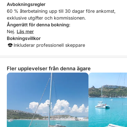
Avbokningsregler
produkter som ostar, charkuterier och carasau-bröd,
60 % återbetalning upp till 30 dagar före ankomst,
perfekt för en avkopplande stund. En kort men
exklusive utgifter och kommissionen.
komplett upplevelse, perfekt för att njuta av
Ångerrätt för denna bokning:
Cagliaribuktens essens från havet. Resplanen kan
Nej.
Läs mer
anpassas i samråd med kaptenen, beroende på
Bokningsvillkor
sjöförhållandena.
Inkluderar professionell skeppare
Fler upplevelser från denna ägare