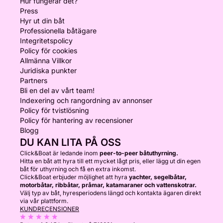
Hur fungerar det?
Press
Hyr ut din båt
Professionella båtägare
Integritetspolicy
Policy för cookies
Allmänna Villkor
Juridiska punkter
Partners
Bli en del av vårt team!
Indexering och rangordning av annonser
Policy för tvistlösning
Policy för hantering av recensioner
Blogg
DU KAN LITA PÅ OSS
Click&Boat är ledande inom
peer-to-peer båtuthyrning.
Hitta en båt att hyra till ett mycket lågt pris, eller lägg ut din egen
båt för uthyrning och få en extra inkomst.
Click&Boat erbjuder möjlighet att hyra
yachter, segelbåtar,
motorbåtar, ribbåtar, pråmar, katamaraner och vattenskotrar.
Välj typ av båt, hyresperiodens längd och kontakta ägaren direkt
via vår plattform.
KUNDRECENSIONER