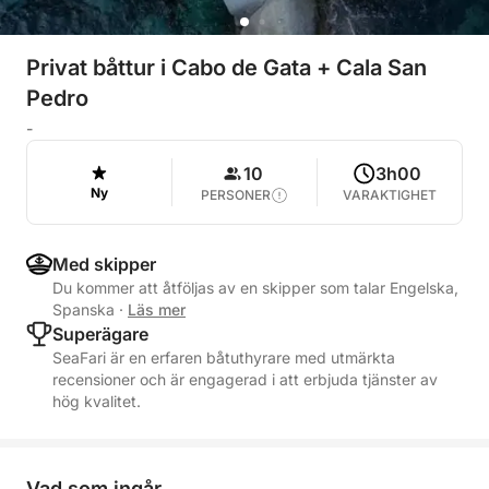
Privat båttur i Cabo de Gata + Cala San
Pedro
-
10
3h00
Ny
PERSONER
VARAKTIGHET
Med skipper
Du kommer att åtföljas av en skipper som talar Engelska,
Spanska
·
Läs mer
Superägare
SeaFari är en erfaren båtuthyrare med utmärkta
recensioner och är engagerad i att erbjuda tjänster av
hög kvalitet.
Vad som ingår