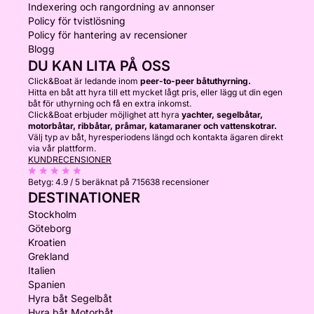
Indexering och rangordning av annonser
Policy för tvistlösning
Policy för hantering av recensioner
Blogg
DU KAN LITA PÅ OSS
Click&Boat är ledande inom
peer-to-peer båtuthyrning.
Hitta en båt att hyra till ett mycket lågt pris, eller lägg ut din egen
båt för uthyrning och få en extra inkomst.
Click&Boat erbjuder möjlighet att hyra
yachter, segelbåtar,
motorbåtar, ribbåtar, pråmar, katamaraner och vattenskotrar.
Välj typ av båt, hyresperiodens längd och kontakta ägaren direkt
via vår plattform.
KUNDRECENSIONER
Betyg:
4.9 / 5
beräknat på 715638 recensioner
DESTINATIONER
Stockholm
Göteborg
Kroatien
Grekland
Italien
Spanien
Hyra båt Segelbåt
Hyra båt Motorbåt