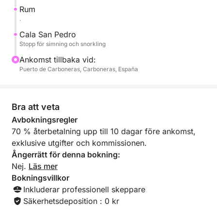
Rum
Efter att ha njutit av dessa oförglömliga platser
.
återvänder vi till hamnen med panoramautsikt över
Cala San Pedro
kusten.
Stopp för simning och snorkling
Ankomst tillbaka vid:
Puerto de Carboneras, Carboneras, España
Bra att veta
Avbokningsregler
70 % återbetalning upp till 10 dagar före ankomst,
exklusive utgifter och kommissionen.
Ångerrätt för denna bokning:
Nej.
Läs mer
Bokningsvillkor
Inkluderar professionell skeppare
Säkerhetsdeposition : 0 kr