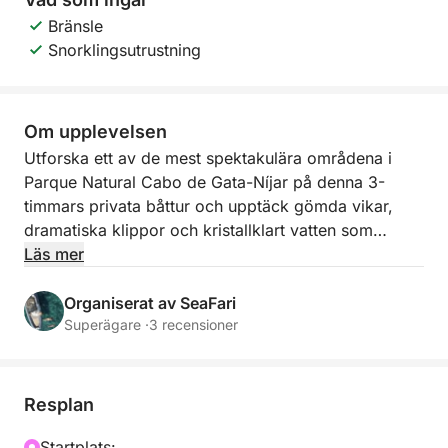
Bränsle
Snorklingsutrustning
Om upplevelsen
Utforska ett av de mest spektakulära områdena i
Parque Natural Cabo de Gata-Níjar på denna 3-
timmars privata båttur och upptäck gömda vikar,
dramatiska klippor och kristallklart vatten som
endast är tillgängligt via sjövägen.
Läs mer
Vi börjar vår resa genom att navigera längs de
Organiserat av SeaFari
imponerande klipporna i Faro de Mesa Roldán, där
Superägare ·
3 recensioner
du kan beundra fantastiska klippformationer och
naturliga havsgrottor som formats av tid och vind.
Resplan
Vårt första stopp blir Playa de Agua Amarga, ett
privilegierat läge inom naturparken, perfekt för bad
Startplats: