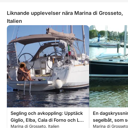
Liknande upplevelser nära Marina di Grosseto,
Italien
Segling och avkoppling: Upptäck
En dagskryssni
Giglio, Elba, Cala di Forno och Le
segelbåt, som 
Marina di Grosseto, Italien
Marina di Grosseto,
Formiche. Fyra gäster.
hjärtat av den 