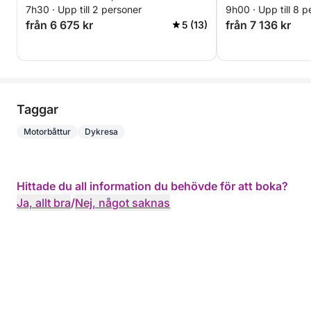
7h30 · Upp till 2 personer
9h00 · Upp till 8 p
skärgården.
från 6 675 kr
från 7 136 kr
5 (13)
Taggar
Motorbåttur
Dykresa
Hittade du all information du behövde för att boka?
Ja, allt bra
/
Nej, något saknas