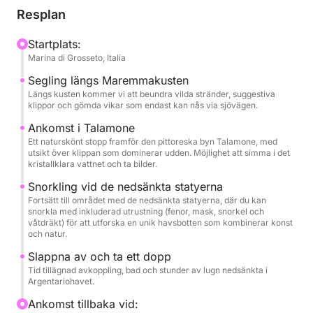
vattenperspektiv. Höjdpunkten blir ett snorkelstopp
Resplan
vid de nedsänkta statyerna, en unik upplevelse som
kombinerar konst och natur i en pittoresk och fridfull
Startplats:
Marina di Grosseto, Italia
miljö.
Segling längs Maremmakusten
Ombord hittar du vatten och snacks, samt komplett
Längs kusten kommer vi att beundra vilda stränder, suggestiva
klippor och gömda vikar som endast kan nås via sjövägen.
snorkelutrustning: fenor, mask, snorkel och våtdräkt,
för att uppleva havet i total komfort.
Ankomst i Talamone
Ett naturskönt stopp framför den pittoreska byn Talamone, med
utsikt över klippan som dominerar udden. Möjlighet att simma i det
En perfekt tur för dig som söker avkoppling,
kristallklara vattnet och ta bilder.
upptäckter och autentisk kontakt med det toskanska
Snorkling vid de nedsänkta statyerna
havet.
Fortsätt till området med de nedsänkta statyerna, där du kan
snorkla med inkluderad utrustning (fenor, mask, snorkel och
våtdräkt) för att utforska en unik havsbotten som kombinerar konst
och natur.
Slappna av och ta ett dopp
Tid tillägnad avkoppling, bad och stunder av lugn nedsänkta i
Argentariohavet.
Ankomst tillbaka vid: