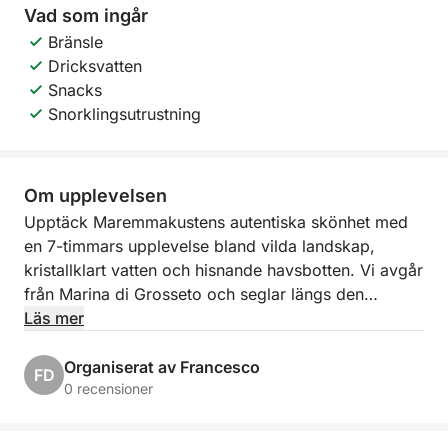
Vad som ingår
Bränsle
Dricksvatten
Snacks
Snorklingsutrustning
Om upplevelsen
Upptäck Maremmakustens autentiska skönhet med
en 7-timmars upplevelse bland vilda landskap,
kristallklart vatten och hisnande havsbotten. Vi avgår
från Marina di Grosseto och seglar längs den
pittoreska Argentario-kusten, förbi vindskulpterade
Läs mer
klippor och vikar som endast är tillgängliga
sjövägen.
Organiserat av Francesco
FD
0 recensioner
Vi når Talamone, en charmig kustby, där du kan
beundra dess historiska silhuett från ett privilegierat