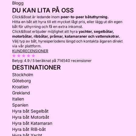
Blogg
DU KAN LITA PÅ OSS
Click&Boat är ledande inom
peer-to-peer båtuthyrning.
Hitta en båt att hyra till ett mycket lågt pris, eller lägg ut din egen
båt för uthyrning och få en extra inkomst.
Click&Boat erbjuder möjlighet att hyra
yachter, segelbåtar,
motorbåtar, ribbåtar, pråmar, katamaraner och vattenskotrar.
Välj typ av båt, hyresperiodens längd och kontakta ägaren direkt
via vår plattform.
KUNDRECENSIONER
Betyg:
4.9 / 5
beräknat på 714540 recensioner
DESTINATIONER
Stockholm
Göteborg
Kroatien
Grekland
Italien
Spanien
Hyra båt Segelbåt
Hyra båt Motorbåt
Hyra båt Katamaran
Hyra båt RIB-båt
Hyra båt Yacht