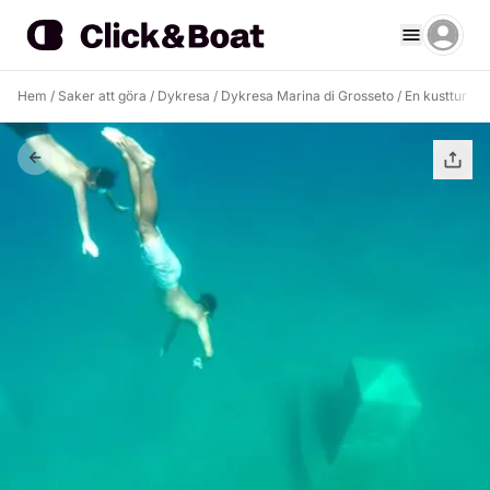
Hem
/
Saker att göra
/
Dykresa
/
Dykresa Marina di Grosseto
/
En kusttur i 