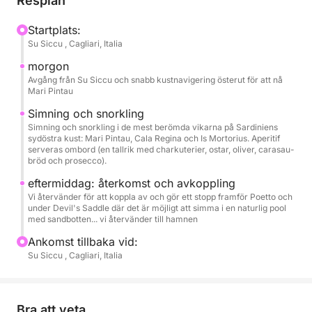
Resplan
utsökt urval av charkuterier, ostar, oliver och
carasau-bröd.
Startplats:
Su Siccu , Cagliari, Italia
Ombord kan du njuta av kylt vatten, en minibar samt
morgon
lokal prosecco och chips för att runda av dagen.
Avgång från Su Siccu och snabb kustnavigering österut för att nå
Mari Pintau
Simning och snorkling
Simning och snorkling i de mest berömda vikarna på Sardiniens
sydöstra kust: Mari Pintau, Cala Regina och Is Mortorius. Aperitif
serveras ombord (en tallrik med charkuterier, ostar, oliver, carasau-
bröd och prosecco).
eftermiddag: återkomst och avkoppling
Vi återvänder för att koppla av och gör ett stopp framför Poetto och
under Devil's Saddle där det är möjligt att simma i en naturlig pool
med sandbotten... vi återvänder till hamnen
Ankomst tillbaka vid:
Su Siccu , Cagliari, Italia
Bra att veta