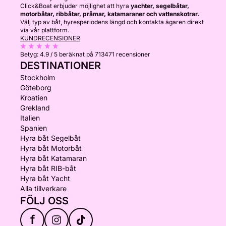
Click&Boat erbjuder möjlighet att hyra
yachter, segelbåtar,
motorbåtar, ribbåtar, pråmar, katamaraner och vattenskotrar.
Välj typ av båt, hyresperiodens längd och kontakta ägaren direkt
via vår plattform.
KUNDRECENSIONER
Betyg:
4.9 / 5
beräknat på 713471 recensioner
DESTINATIONER
Stockholm
Göteborg
Kroatien
Grekland
Italien
Spanien
Hyra båt Segelbåt
Hyra båt Motorbåt
Hyra båt Katamaran
Hyra båt RIB-båt
Hyra båt Yacht
Alla tillverkare
FÖLJ OSS
f