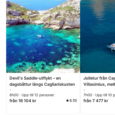
Devil's Saddle-utflykt – en
Jolletur från Cagl
dagsbåttur längs Cagliariskusten
Villasimius, mel
-
-
kristallklart hav
8h00 · Upp till 12 personer
7h00 · Upp till 10 
från 16 104 kr
från 7 477 kr
5 (1)