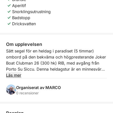
Aperitif
Snorklingsutrustning
Badstopp
Dricksvatten
Om upplevelsen
Sätt segel för en heldag i paradiset (5 timmar)
ombord på den bekväma och högpresterande Joker
Boat Clubman 26 (300 hk) RIB, med avgång från
Porto Su Siccu. Denna heldagstur är en minnesvärd
resa längs Cagliaris östkust, och når den orörda
Läs mer
Mari Pintau-stranden med sin rena vita sand.
Organiserat av MARCO
Med snabb navigering kommer du att njuta av de
0 recensioner
mest exklusiva badstoppen, med turkost vatten
perfekt för snorkling. Upplevelsen avrundas med en
riklig sardisk aperitif som serveras ombord: ett