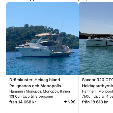
Drömkuster: Heldag bland
Saxdor 320 GTO
Polignanos och Monopolis
Heldagsuthyrni
Hamnen i Monopoli, Monopoli, Italien
Hamnen i Monopoli,
underverk
10h00 · Upp till 8 personer
7h00 · Upp till 4 p
från 14 668 kr
från 18 618 kr
5 (8)