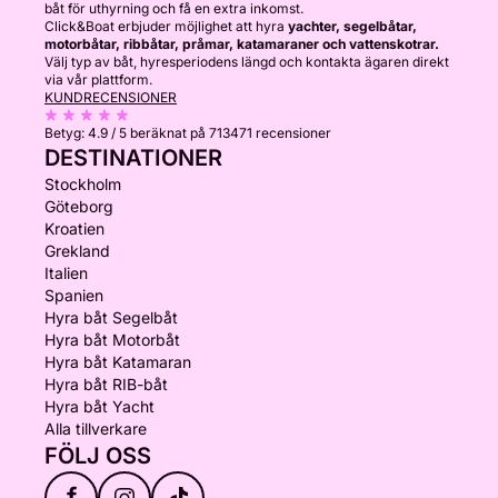
båt för uthyrning och få en extra inkomst.
Click&Boat erbjuder möjlighet att hyra
yachter, segelbåtar,
motorbåtar, ribbåtar, pråmar, katamaraner och vattenskotrar.
Välj typ av båt, hyresperiodens längd och kontakta ägaren direkt
via vår plattform.
KUNDRECENSIONER
Betyg:
4.9 / 5
beräknat på 713471 recensioner
DESTINATIONER
Stockholm
Göteborg
Kroatien
Grekland
Italien
Spanien
Hyra båt Segelbåt
Hyra båt Motorbåt
Hyra båt Katamaran
Hyra båt RIB-båt
Hyra båt Yacht
Alla tillverkare
FÖLJ OSS
f