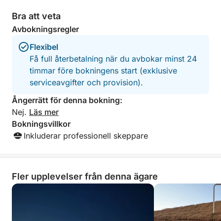
apuliska havet i gott sällskap.
Bra att veta
Avbokningsregler
MED MINST 8 PERSONER
Flexibel
Få full återbetalning när du avbokar minst 24
timmar före bokningens start (exklusive
serviceavgifter och provision).
Ångerrätt för denna bokning:
Nej.
Läs mer
Bokningsvillkor
Inkluderar professionell skeppare
Fler upplevelser från denna ägare