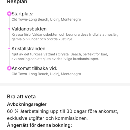
Resplan
Turen fortsätter längs klipporna på ön Djerane mot
Startplats:
Old Town-Long Beach, Ulcinj, Montenegro
Ulcinj, där du kan se Ulcinjs gamla stad från havet
och de berömda olivlundarna i Ulcinj. Vi passerar
Valdanosbukten
också Valdanos-stranden och Crystal-stranden,
Kryssa förbi Valdanosbukten och beundra dess fridfulla atmosfär,
gamla olivlundar och orörda kustlinje.
känd för sitt klara vatten, där du kan se Roman
Abramovichs hus.
Kristallstranden
Njut av det turkosa vattnet i Crystal Beach, perfekt för bad,
avkoppling och att njuta av det livliga kustlandskapet.
En unik upplevelse att utforska den fantastiska
Ankomst tillbaka vid:
kustlinjen, stränderna och landmärkena runt Ulcinj.
Old Town-Long Beach, Ulcinj, Montenegro
Under hela turen kommer du att åtföljas av en lokal
expertskeppare som talar albanska, serbiska och
Bra att veta
engelska, och som gärna delar med sig av
berättelser, insikter och lokal kunskap om kustlinjen
Avbokningsregler
och dess kulturarv.
60 % återbetalning upp till 30 dagar före ankomst,
Ombord kan du njuta av bekväma sittplatser med
exklusive utgifter och kommissionen.
skuggade områden, så att du kan koppla av medan
Ångerrätt för denna bokning: