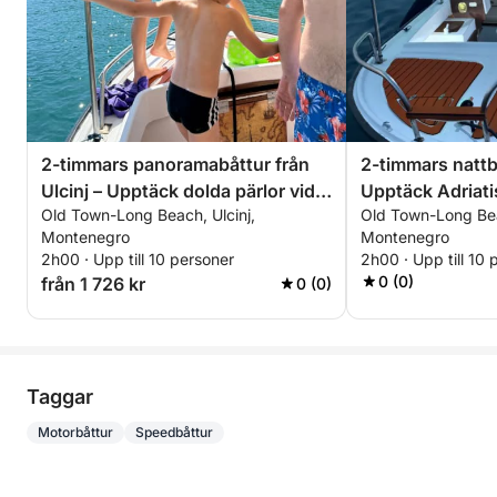
2-timmars panoramabåttur från
2-timmars nattbå
Ulcinj – Upptäck dolda pärlor vid
Upptäck Adriati
Old Town-Long Beach, Ulcinj,
Old Town-Long Bea
Adriatiska havet
stjärnorna
Montenegro
Montenegro
2h00 · Upp till 10 personer
2h00 · Upp till 10 
0 (0)
från 1 726 kr
0 (0)
Taggar
Motorbåttur
Speedbåttur