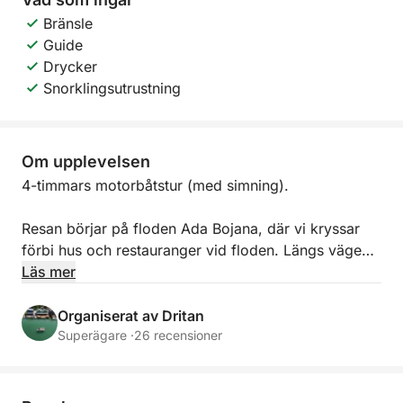
Bränsle
Guide
Drycker
Snorklingsutrustning
Om upplevelsen
4-timmars motorbåtstur (med simning).
Resan börjar på floden Ada Bojana, där vi kryssar
förbi hus och restauranger vid floden. Längs vägen
ser du sångerskan Rita Oras hus beläget vid floden.
Läs mer
På motsatt sida av Ada Bojana, där landskapet är
mer naturligt och orört, är det ofta möjligt att se
Organiserat av Dritan
olika fågelarter som lever i denna fridfulla livsmiljö
Superägare ·
26 recensioner
vid floden. Vi beger oss sedan ut till det öppna
havet, där du kan njuta av en vacker utsikt över hela
Ulcinjs långa strandkust.