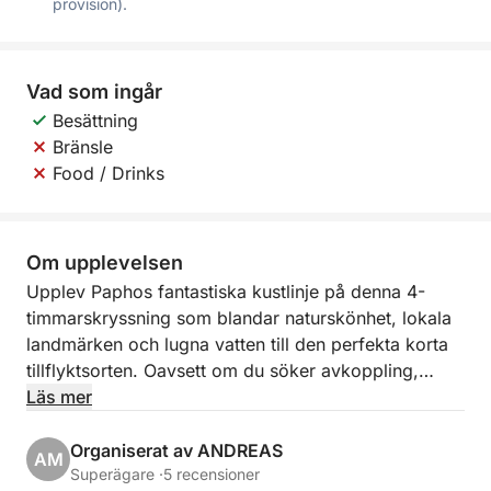
provision).
Vad som ingår
Besättning
Bränsle
Food / Drinks
Om upplevelsen
Upplev Paphos fantastiska kustlinje på denna 4-
timmarskryssning som blandar naturskönhet, lokala
landmärken och lugna vatten till den perfekta korta
tillflyktsorten. Oavsett om du söker avkoppling,
fotografering eller ett uppfriskande dopp i havet,
Läs mer
erbjuder denna kustresa det bästa av Cypern på
bara några timmar.
Organiserat av ANDREAS
AM
Superägare ·
5 recensioner