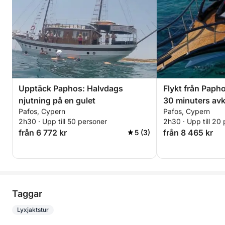
Upptäck Paphos: Halvdags
Flykt från Paph
njutning på en gulet
30 minuters avk
Pafos, Cypern
Pafos, Cypern
motorbåt
2h30 · Upp till 50 personer
2h30 · Upp till 20
från 6 772 kr
från 8 465 kr
5 (3)
Taggar
Lyxjaktstur