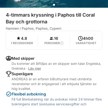
4-timmars kryssning i Paphos till Coral
Bay och grottorna
Hamnen i Paphos, Paphos, Cypern
4.8
16
4h00
1 RECENSIONER
PERSONER
VARAKTIGHET
Med skipper
Du kommer att åtföljas av en skipper som talar Engelska,
Grekiska
·
Läs mer
Superägare
ANDREAS är en erfaren båtuthyrare med utmärkta
recensioner och är engagerad i att erbjuda tjänster av
hög kvalitet.
Flexibel avbokning
Få full återbetalning när du avbokar minst 24 timmar före
bokningens start (exklusive serviceavgifter och