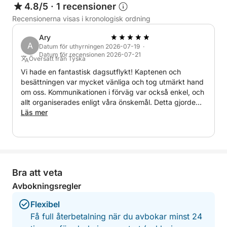
4.8/5
·
1 recensioner
längs Cyperns mest pittoreska kustlinje är denna 4-
Recensionerna visas i kronologisk ordning
timmarskryssning perfekt för dig som vill njuta av
havet utan att förbinda dig till en heldag. Det är ett
Ary
naturskönt, avkopplande och luftigt sätt att upptäcka
A
Datum för uthyrningen 2026-07-19 ·
Datum för recensionen 2026-07-21
Paphos kustmagi.
Översatt från Tyska
Vi hade en fantastisk dagsutflykt! Kaptenen och
besättningen var mycket vänliga och tog utmärkt hand
om oss. Kommunikationen i förväg var också enkel, och
allt organiserades enligt våra önskemål. Detta gjorde
att vi kunde tillbringa en avkopplande dag med
Läs mer
havsutsikten och det klara vattnet. Vi gör gärna om det
nästa gång!
Bra att veta
Avbokningsregler
Flexibel
Få full återbetalning när du avbokar minst 24