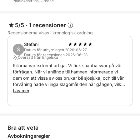
Palaiokastritsa, Greece
5/5
·
1 recensioner
Recensionerna visas i kronologisk ordning
Stefani
S
Datum för uthyrningen 2026-06-27 ·
Datum för recensionen 2026-06-28
Översatt från Engelska
Killarna var extremt artiga. Vi fick snabba svar på vår
förfrågan. När vi anlände till hamnen informerade vi
dem om att vissa av oss brukar bli sjösjuka, och till vår
förvåning hade vi inga klagomål den här gången, vilket
bara visar hur bra de och båten är. Hela upplevelsen
Läs mer
var härlig, vi såg till och med några stränder som inte
nämndes på reselistan. Fantastisk upplevelse och bra
service!
Bra att veta
Avbokningsregler