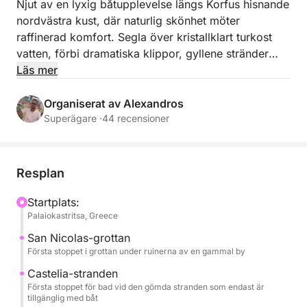
Njut av en lyxig båtupplevelse längs Korfus hisnande
nordvästra kust, där naturlig skönhet möter
raffinerad komfort. Segla över kristallklart turkost
vatten, förbi dramatiska klippor, gyllene stränder
och avskilda vikar som endast är tillgängliga från
Läs mer
sjövägen. Koppla av ombord med stil och njut av
den milda havsbrisen, panoramautsikten och en
Organiserat av Alexandros
känsla av absolut avskildhet och lugn. Denna
Superägare ·
44 recensioner
exklusiva resa erbjuder ett upplyft sätt att utforska
Korfus mest orörda kustlinje: perfekt för dem som
söker elegans, avkoppling och oförglömliga stunder
Resplan
vid Joniska havet.
Startplats:
Palaiokastritsa, Greece
San Nicolas-grottan
Första stoppet i grottan under ruinerna av en gammal by
Castelia-stranden
Första stoppet för bad vid den gömda stranden som endast är
tillgänglig med båt