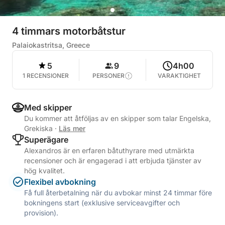
4 timmars motorbåtstur
Palaiokastritsa, Greece
5
9
4h00
1 RECENSIONER
PERSONER
VARAKTIGHET
Med skipper
Du kommer att åtföljas av en skipper som talar Engelska,
Grekiska
·
Läs mer
Superägare
Alexandros är en erfaren båtuthyrare med utmärkta
recensioner och är engagerad i att erbjuda tjänster av
hög kvalitet.
Flexibel avbokning
Få full återbetalning när du avbokar minst 24 timmar före
bokningens start (exklusive serviceavgifter och
provision).