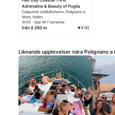
Half Day Coastal Thrill:
Adrenaline & Beauty of Puglia
Calaponte småbåtshamn, Polignano a
Mare, Italien
3h30 · Upp till 7 personer
från 8 260 kr
5 (2)
Liknande upplevelser nära Polignano a M