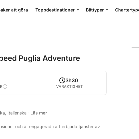
aker att göra
Toppdestinationer
Båttyper
Chartertyp
peed Puglia Adventure
3h30
R
VARAKTIGHET
ka, Italienska
·
Läs mer
sioner och är engagerad i att erbjuda tjänster av