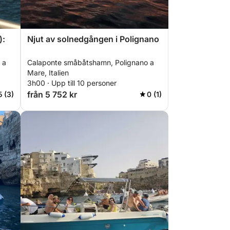
):
Njut av solnedgången i Polignano
 a
Calaponte småbåtshamn, Polignano a
Mare, Italien
3h00 · Upp till 10 personer
från 5 752 kr
5 (3)
0 (1)