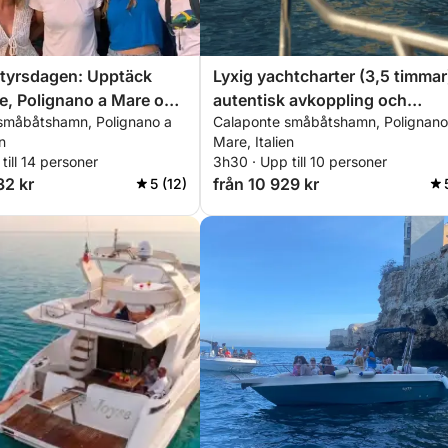
ntyrsdagen: Upptäck
Lyxig yachtcharter (3,5 timmar
e, Polignano a Mare och
autentisk avkoppling och
småbåtshamn, Polignano a
Calaponte småbåtshamn, Polignano
pugliansk stil
n
Mare, Italien
till 14 personer
3h30 · Upp till 10 personer
32 kr
från 10 929 kr
5 (12)