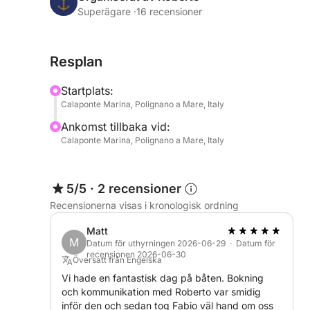
North Coast: Utforska hisnande havsbottnar och 
Superägare ·
16 recensioner
Sydkusten: Upptäck avskilda vikar, pulserande mar
nedgående solens gyllene ljus.
Resplan
Ta pauser längs vägen för att simma, snorkla och
Startplats:
rolig och uppfriskande upplevelse på vattnet. Och
Calaponte Marina, Polignano a Mare, Italy
en läcker aperitif ombord med:
Ankomst tillbaka vid:
Calaponte Marina, Polignano a Mare, Italy
- Snacks: Taralli, chips, oliver
- Drycker: Vatten, Coca-Cola, apelsinläsk och p
5/5
·
2 recensioner
Din båt är utrustad för både fart och komfort, me
Recensionerna visas i kronologisk ordning
- Gyroskopiska stabilisatorer för en mjuk körning
- Kapten och bränsle ingår i priset
Matt
M
Datum för uthyrningen 2026-06-29 · Datum för
recensionen 2026-06-30
Varför du kommer att älska det:
Översatt från Engelska
- Adrenalinfylld höghastighetstur över 10 knop
Vi hade en fantastisk dag på båten. Bokning
och kommunikation med Roberto var smidig
- Fantastisk utsikt över solnedgången längs kust
inför den och sedan tog Fabio väl hand om oss