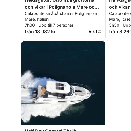
Heldagstur: Utforska grottorna
Halvdagst
och vikar i Polignano a Mare och
och vikar
Calaponte småbåtshamn, Polignano a
Calaponte 
Monopoli
Monopoli
Mare, Italien
Mare, Italie
7h00 · Upp till 7 personer
3h30 · Upp 
från 18 982 kr
från 8 26
5 (2)