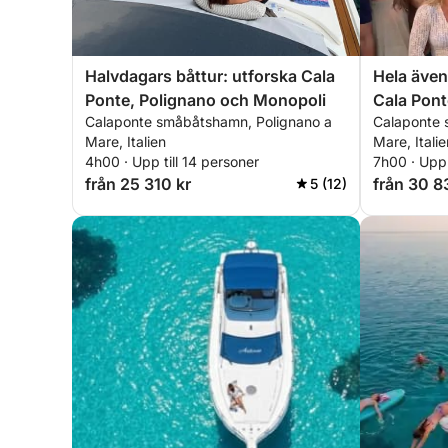
Halvdagars båttur: utforska Cala
Hela äve
Ponte, Polignano och Monopoli
Cala Pont
Calaponte småbåtshamn, Polignano a
Calaponte 
Monopoli
Mare, Italien
Mare, Italie
4h00 · Upp till 14 personer
7h00 · Upp 
från 25 310 kr
från 30 8
5 (12)