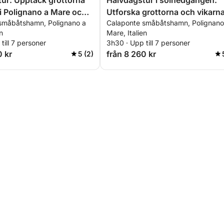
ur: Upptäck grottorna
Halvdagstur i solnedgången:
 i Polignano a Mare och
Utforska grottorna och vikarna
småbåtshamn, Polignano a
Calaponte småbåtshamn, Polignano
Polignano a Mare och Monopol
n
Mare, Italien
till 7 personer
3h30 · Upp till 7 personer
0 kr
från 8 260 kr
5 (2)