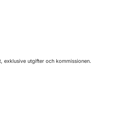
lömligt höghastighetsäventyr och den
t, exklusive utgifter och kommissionen.