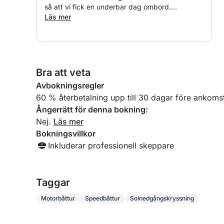
- Aktiviteter som SUP, snorkling och simning
så att vi fick en underbar dag ombord.
- Koppla av med en aperitif när solen går ner
Rekommenderas starkt.
Läs mer
- Perfekt för spänningssökande och naturälskare
Extra:
- Hamnskatt ingår ej – 10 € per person
Bra att veta
- Kapten och bränsle ingår
Avbokningsregler
Boka din Sunset Adrenaline Rush nu för ett oförg
60 % återbetalning upp till 30 dagar före ankoms
vackraste solnedgången över Puglias kust!
Ångerrätt för denna bokning:
Nej.
Läs mer
Bokningsvillkor
Inkluderar professionell skeppare
Taggar
Motorbåttur
Speedbåttur
Solnedgångskryssning