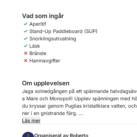
Vad som ingår
Aperitif
Stand-Up Paddleboard (SUP)
Snorklingsutrustning
Läsk
Bränsle
Hamnavgifter
Om upplevelsen
Jaga solnedgången på ett spännande halvdagsäven
a Mare och Monopoli! Upplev spänningen med hö
du kryssar genom Puglias kristallklara vatten, och
ner i en gnistrande färg.
Läs mer
Denna 2,5-timmars solnedgångstur erbjuder två ot
Organiserat av Roberto