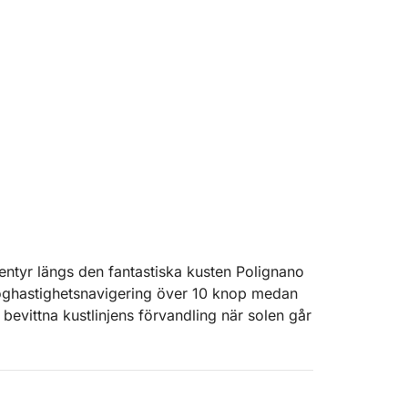
tyr längs den fantastiska kusten Polignano
ghastighetsnavigering över 10 knop medan
 bevittna kustlinjens förvandling när solen går
roliga rutter: