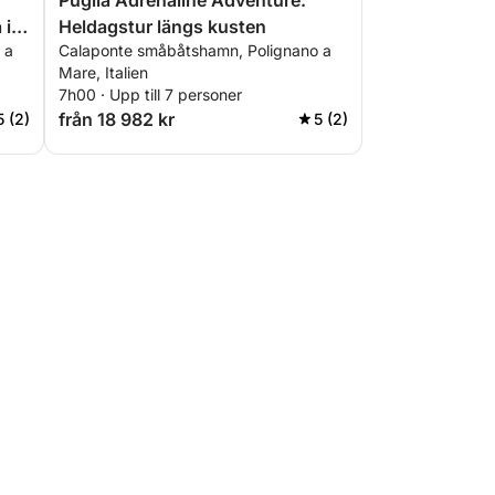
Puglia Adrenaline Adventure:
 i
Heldagstur längs kusten
 a
Calaponte småbåtshamn, Polignano a
i
Mare, Italien
7h00 · Upp till 7 personer
från 18 982 kr
5 (2)
5 (2)