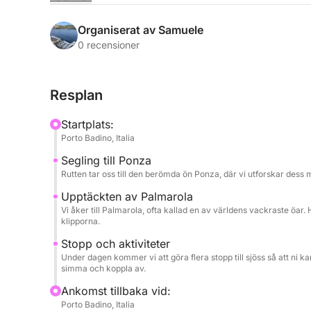
Med sin stabilitet och komfort är vår RIB det perfe
Organiserat av Samuele
dessa öar. Du kan koppla av i solen på vårt rymlig
0 recensioner
ha kul med våra SUP-paddlingar och gummibåtar, a
Resplan
Denna tur är utformad för att ge ett komplett även
utforska kustens skönhet till fots. Ombord komme
Startplats:
smutta på en flaska champagne och lyssna på din
Porto Badino, Italia
njuter av en av de vackraste utsikterna i världen.
Segling till Ponza
Rutten tar oss till den berömda ön Ponza, där vi utforskar dess
Upptäckten av Palmarola
Vi åker till Palmarola, ofta kallad en av världens vackraste öar
klipporna.
Stopp och aktiviteter
Under dagen kommer vi att göra flera stopp till sjöss så att ni 
simma och koppla av.
Ankomst tillbaka vid:
Porto Badino, Italia