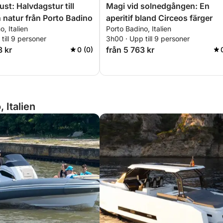
st: Halvdagstur till
Magi vid solnedgången: En
 natur från Porto Badino
aperitif bland Circeos färger
, Italien
Porto Badino, Italien
till 9 personer
3h00 · Upp till 9 personer
8 kr
från 5 763 kr
0 (0)
 Italien