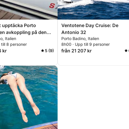
t upptäcka Porto
Ventotene Day Cruise: De
en avkoppling på den
Antonio 32
, Italien
Porto Badino, Italien
 blå havet
till 8 personer
8h00 · Upp till 9 personer
6 kr
från 21 207 kr
5 (9)