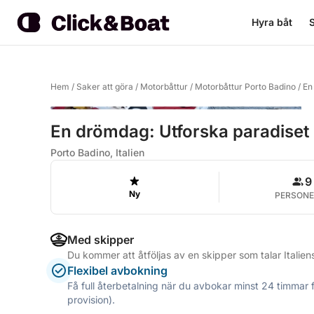
Hyra båt
S
Hem
/
Saker att göra
/
Motorbåttur
/
Motorbåttur Porto Badino
/
En
En drömdag: Utforska paradiset
Porto Badino, Italien
9
Ny
PERSONE
Med skipper
Du kommer att åtföljas av en skipper som talar Italie
Flexibel avbokning
Få full återbetalning när du avbokar minst 24 timmar 
provision).