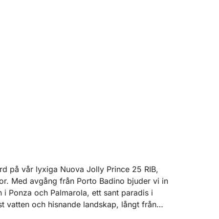
d på vår lyxiga Nuova Jolly Prince 25 RIB,
or. Med avgång från Porto Badino bjuder vi in
 i Ponza och Palmarola, ett sant paradis i
st vatten och hisnande landskap, långt från
ch upptäckter.