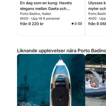
En dag som en kung: Havets
Ulysses ku
elegans mellan Gaeta och
myter och
Porto Badino, Italien
Porto Badino
Sabaudia-udden
8h00 · Upp till 9 personer
4h00 · Upp 
från 9 220 kr
från 8 06
0 (0)
Liknande upplevelser nära Porto Badino,