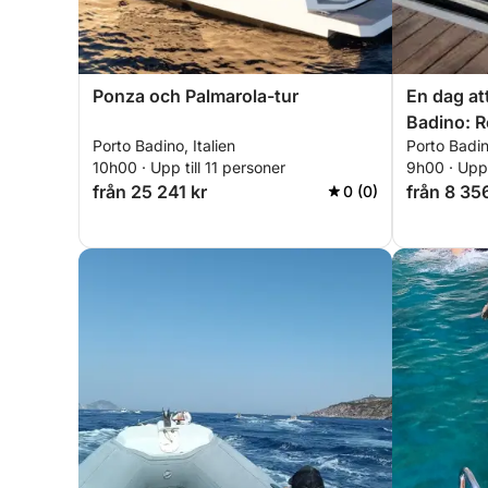
Ponza och Palmarola-tur
En dag at
Badino: R
Porto Badino, Italien
Porto Badino
italienska
10h00 · Upp till 11 personer
9h00 · Upp 
från 25 241 kr
från 8 35
0 (0)