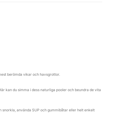
kta fartyget för att utforska varje hörn av
a soldäck, snorkla i otroligt klart vatten och
llt i en atmosfär av ren lyx och lugn.
tyr, med flera stopp för simning och att
r alla dina behov att tas om hand: du kan
 favoritmusik tack vare stereon, medan du
 mest berömda vikar och havsgrottor.
. Här kan du simma i dess naturliga pooler och beundra de vita
kan snorkla, använda SUP och gummibåtar eller helt enkelt