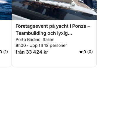
Företagsevent på yacht i Ponza –
Teambuilding och lyxig
Porto Badino, Italien
avkoppling
8h00 · Upp till 12 personer
från 33 424 kr
0 (1)
0 (0)