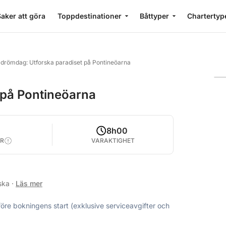
aker att göra
Toppdestinationer
Båttyper
Chartertyp
 drömdag: Utforska paradiset på Pontineöarna
 på Pontineöarna
8h00
R
VARAKTIGHET
nska
·
Läs mer
före bokningens start (exklusive serviceavgifter och