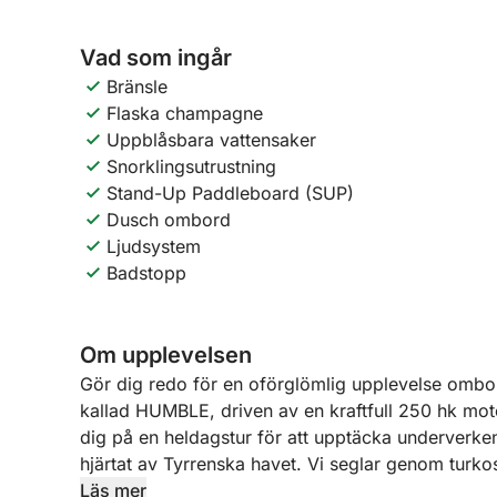
Vad som ingår
Bränsle
Flaska champagne
Uppblåsbara vattensaker
Snorklingsutrustning
Stand-Up Paddleboard (SUP)
Dusch ombord
Ljudsystem
Badstopp
Om upplevelsen
Gör dig redo för en oförglömlig upplevelse ombor
kallad HUMBLE, driven av en kraftfull 250 hk mot
dig på en heldagstur för att upptäcka underverken
hjärtat av Tyrrenska havet. Vi seglar genom turko
folkmassorna, för ett äventyr av ren avkoppling o
Läs mer