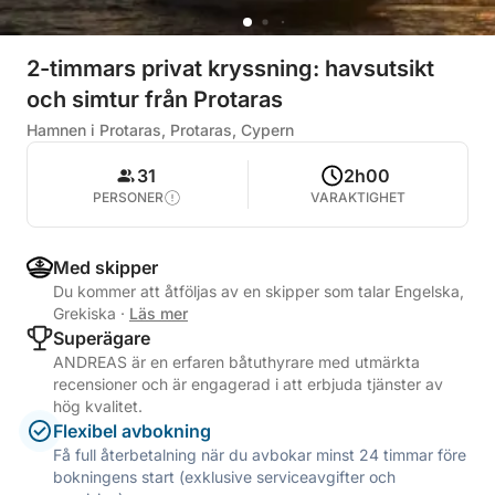
2-timmars privat kryssning: havsutsikt
och simtur från Protaras
Hamnen i Protaras, Protaras, Cypern
31
2h00
PERSONER
VARAKTIGHET
Med skipper
Du kommer att åtföljas av en skipper som talar Engelska,
Grekiska
·
Läs mer
Superägare
ANDREAS är en erfaren båtuthyrare med utmärkta
recensioner och är engagerad i att erbjuda tjänster av
hög kvalitet.
Flexibel avbokning
Få full återbetalning när du avbokar minst 24 timmar före
bokningens start (exklusive serviceavgifter och