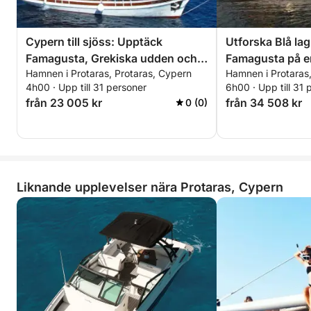
Cypern till sjöss: Upptäck
Utforska Blå la
Famagusta, Grekiska udden och
Famagusta på e
Hamnen i Protaras, Protaras, Cypern
Hamnen i Protaras,
dolda vikar
kryssning
4h00 · Upp till 31 personer
6h00 · Upp till 31 
från 23 005 kr
från 34 508 kr
0 (0)
Liknande upplevelser nära Protaras, Cypern