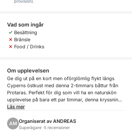
provision).
Vad som ingår
Besättning
Bränsle
Food / Drinks
Om upplevelsen
Ge dig ut på en kort men oförglömlig flykt längs
Cyperns östkust med denna 2-timmars båttur från
Protaras. Perfekt för dig som vill ha en naturskön
upplevelse på bara ett par timmar, denna kryssning
blandar historiska landmärken, lugnt hav och tid att
Läs mer
simma.
Organiserat av ANDREAS
AM
Med avgång från den fridfulla Green Bay börjar din
Superägare ·
5 recensioner