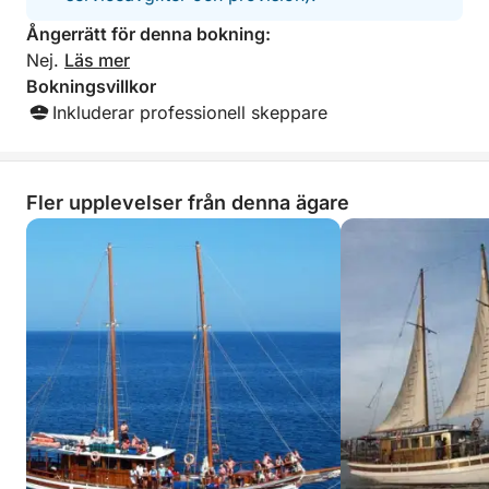
att den korta resan känns lyxig och smidig.
Ångerrätt för denna bokning:
Nej.
Läs mer
Denna kryssning är perfekt för alla som vill uppleva
Bokningsvillkor
kustens charm utan att tillbringa hela dagen till sjöss.
Inkluderar professionell skeppare
Med en blandning av sevärdheter, berättelser och ett
dopp är det en snabb flykt som lämnar ett
bestående intryck.
Fler upplevelser från denna ägare