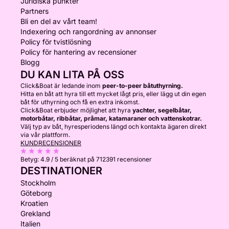
Juridiska punkter
Partners
Bli en del av vårt team!
Indexering och rangordning av annonser
Policy för tvistlösning
Policy för hantering av recensioner
Blogg
DU KAN LITA PÅ OSS
Click&Boat är ledande inom
peer-to-peer båtuthyrning.
Hitta en båt att hyra till ett mycket lågt pris, eller lägg ut din egen
båt för uthyrning och få en extra inkomst.
Click&Boat erbjuder möjlighet att hyra
yachter, segelbåtar,
motorbåtar, ribbåtar, pråmar, katamaraner och vattenskotrar.
Välj typ av båt, hyresperiodens längd och kontakta ägaren direkt
via vår plattform.
KUNDRECENSIONER
Betyg:
4.9 / 5
beräknat på 712391 recensioner
DESTINATIONER
Stockholm
Göteborg
Kroatien
Grekland
Italien