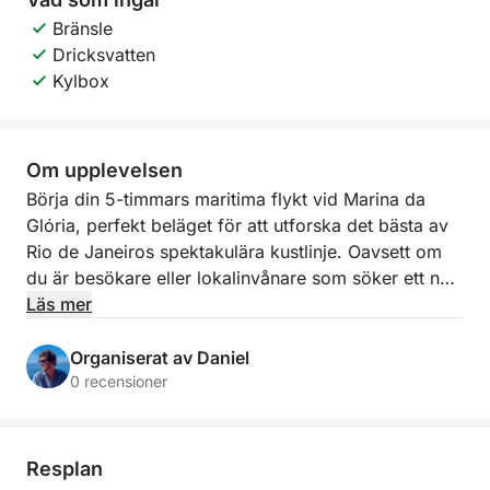
Bränsle
Dricksvatten
Kylbox
Om upplevelsen
Börja din 5-timmars maritima flykt vid Marina da
Glória, perfekt beläget för att utforska det bästa av
Rio de Janeiros spektakulära kustlinje. Oavsett om
du är besökare eller lokalinvånare som söker ett nytt
perspektiv på staden, erbjuder denna tur
Läs mer
oförglömliga vyer och kustnära charm.
Organiserat av Daniel
Kryssa förbi ikoniska landmärken som Sockertoppen
0 recensioner
och centrala Rios silhuett, och bege dig sedan ut i
lugnare vatten där du kan ankra, simma och njuta av
den livliga naturen. Med färskvatten och is inkluderat
Resplan
ombord kan du ta med dina favoritdrycker eller