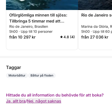
Oförglömliga minnen till sjöss:
Rio de Janeiro s
Tillbringa 5 timmar med att
Rio de Janeiro, Brasilien
Marina da Glória, R
utforska Rio de Janeiro
5h00 · Upp till 10 personer
5h00 · Upp till 60
från 10 297 kr
från 27 036 kr
4.8 (4)
Taggar
Motorbåttur
Båttur på floden
Hittade du all information du behövde för att boka?
Ja, allt bra
/
Nej, något saknas