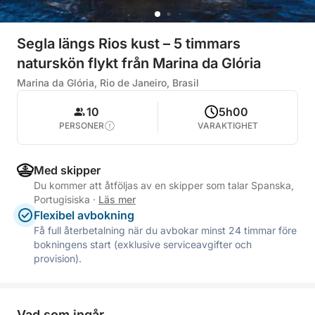
Segla längs Rios kust – 5 timmars
naturskön flykt från Marina da Glória
Marina da Glória, Rio de Janeiro, Brasil
10
5h00
PERSONER
VARAKTIGHET
Med skipper
Du kommer att åtföljas av en skipper som talar Spanska,
Portugisiska
·
Läs mer
Flexibel avbokning
Få full återbetalning när du avbokar minst 24 timmar före
bokningens start (exklusive serviceavgifter och
provision).
Vad som ingår