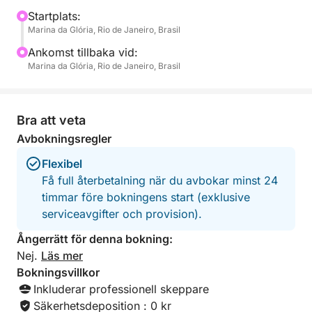
snacks för att fullända din upplevelse.
Startplats:
Marina da Glória, Rio de Janeiro, Brasil
Denna tur är utformad för dig som vill njuta av
Ankomst tillbaka vid:
solskenet, andas havsluften och fly stadens hektiska
Marina da Glória, Rio de Janeiro, Brasil
rytm – om än bara för några timmar. Det finns plats
att sträcka ut sig, ta ett dopp i varmt vatten och
fånga oförglömliga minnen från Rio från en unik
Bra att veta
vinkel.
Avbokningsregler
Flexibel
Få full återbetalning när du avbokar minst 24
timmar före bokningens start (exklusive
serviceavgifter och provision).
Ångerrätt för denna bokning:
Nej.
Läs mer
Bokningsvillkor
Inkluderar professionell skeppare
Säkerhetsdeposition : 0 kr