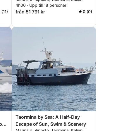
grottor
4h00 · Upp till 18 personer
från 51 791 kr
 (11)
0 (0)
Taormina by Sea: A Half-Day
 och
Escape of Sun, Swim & Scenery
Marina di Riposto, Taormina, Italien