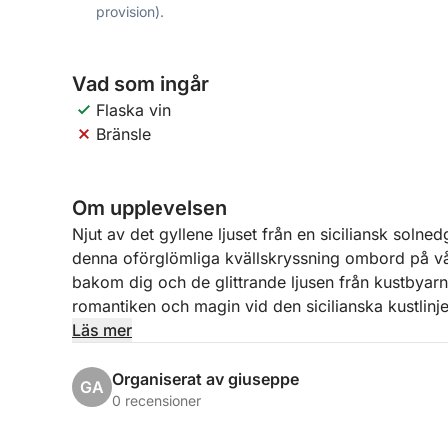
provision).
Vad som ingår
Flaska vin
Bränsle
Om upplevelsen
Njut av det gyllene ljuset från en siciliansk sol
denna oförglömliga kvällskryssning ombord på 
bakom dig och de glittrande ljusen från kustbyar
romantiken och magin vid den sicilianska kustlinje
Läs mer
Med avgång från Marina di Riposto sent på efterm
dramatiska lavaformade kusten, med en första na
Organiserat av giuseppe
GA
Giardini Naxos. När solen börjar sjunka lägre glide
0 recensioner
över den antika grekiska teatern från havet. Vi sta