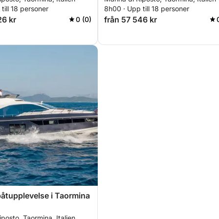
vikar
till 18 personer
8h00 · Upp till 18 personer
26 kr
från 57 546 kr
0 (0)
åtupplevelse i Taormina
iposto, Taormina, Italien