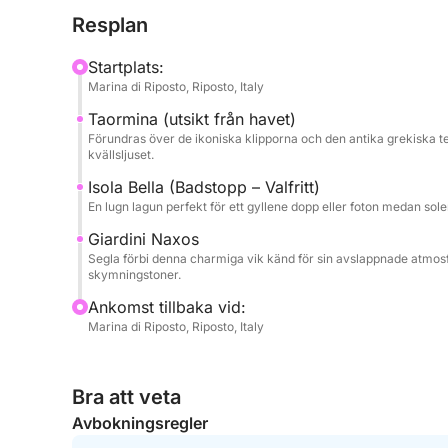
uppfriskande dopp eller helt enkelt njuta av himlen
Resplan
Turen fortsätter i lugn och ro och låter dig njuta
målad i mjuka rosa, orange och lila nyanser.
Startplats:
Marina di Riposto, Riposto, Italy
Det som gör denna tur speciell är den perfekta bal
Taormina (utsikt från havet)
skillnad från trånga gruppbåtar erbjuder Gommon
Förundras över de ikoniska klipporna och den antika grekiska t
upplevelse – perfekt för par, små grupper eller alla 
kvällsljuset.
njuta av gratis läsk och lokala snacks medan vi s
Isola Bella (Badstopp – Valfritt)
vid horisonten. Oavsett om ni firar något speciellt 
En lugn lagun perfekt för ett gyllene dopp eller foton medan sole
parkett till Siciliens mest fascinerande show – sol
Giardini Naxos
Segla förbi denna charmiga vik känd för sin avslappnade atmo
skymningstoner.
Ankomst tillbaka vid:
Marina di Riposto, Riposto, Italy
Bra att veta
Avbokningsregler