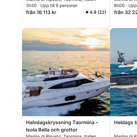
lycka
3h30 · Upp till 9 personer
8h00 · Upp 
från 16 113 kr
från 32 2
4.9 (22)
Halvdagskryssning Taormina –
Heldags b
Isola Bella och grottor
Marina di Riposto, Taormina, Italien
Marina di R