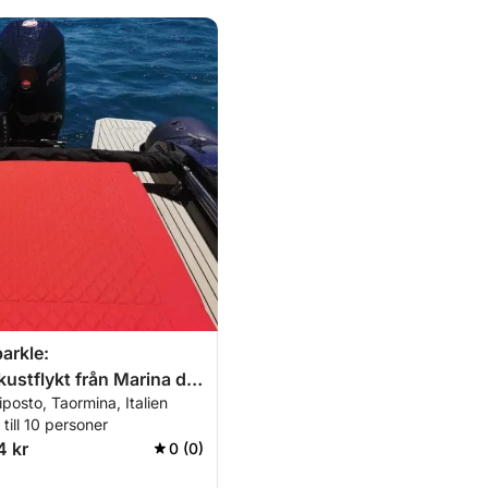
parkle:
ustflykt från Marina di
iposto, Taormina, Italien
till 10 personer
4 kr
0 (0)