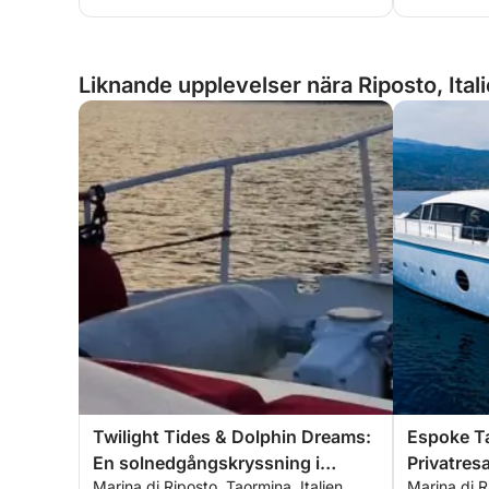
Liknande upplevelser nära Riposto, Ital
Twilight Tides & Dolphin Dreams:
Espoke Ta
En solnedgångskryssning i
Privatres
Marina di Riposto, Taormina, Italien
Marina di R