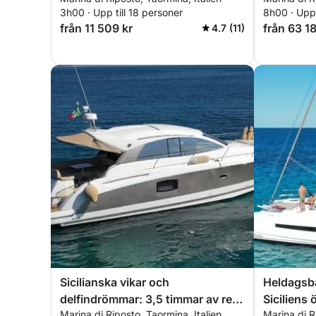
Taormina Bay
3h00 · Upp till 18 personer
8h00 · Upp 
från 11 509 kr
från 63 18
4.7 (11)
Sicilianska vikar och
Heldagsbå
delfindrömmar: 3,5 timmar av ren
Siciliens 
Marina di Riposto, Taormina, Italien
Marina di R