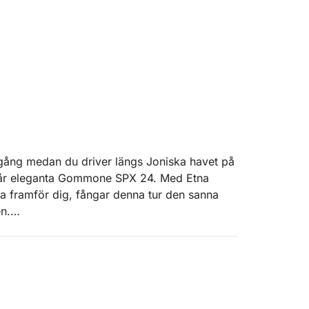
nedgång medan du driver längs Joniska havet på
vår eleganta Gommone SPX 24. Med Etna
na framför dig, fångar denna tur den sanna
n.
iddagen kryssar vi söderut längs den
turskön passage av den historiska bukten
r vi förbi Taorminas klippor och får utsikt
nnar nära Isola Bella, där du kan ta ett