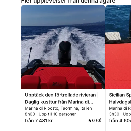
Fler upplevelser från denna ägare
Upptäck den förtrollade rivieran |
Sicilian S
Daglig kusttur från Marina di
Halvdagsk
Marina di Riposto, Taormina, Italien
Marina di R
Riposto ombord på SPX 24
Riposto
8h00 · Upp till 10 personer
3h30 · Upp 
från 7 481 kr
från 4 60
0 (0)