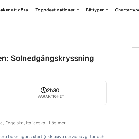
aker att göra
Toppdestinationer
Båttyper
Chartertyp
ten: Solnedgångskryssning
2h30
VARAKTIGHET
a, Engelska, Italienska
·
Läs mer
före bokningens start (exklusive serviceavgifter och