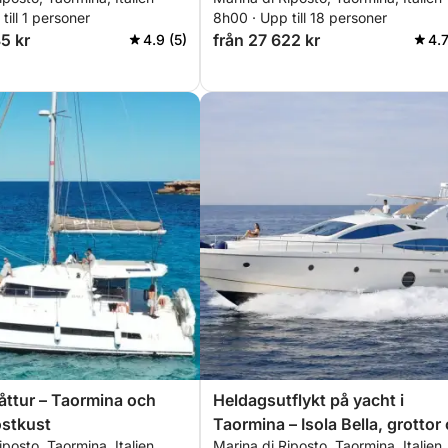
sicilianska smaker
till 1 personer
8h00 · Upp till 18 personer
5 kr
från 27 622 kr
4.9 (5)
4.7
ttur – Taormina och
Heldagsutflykt på yacht i
östkust
Taormina – Isola Bella, grottor
iposto, Taormina, Italien
Marina di Riposto, Taormina, Italien