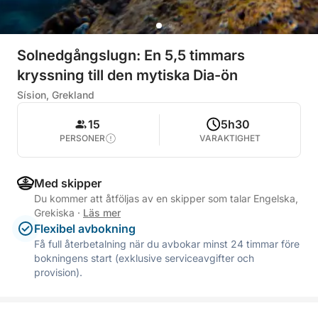
Solnedgångslugn: En 5,5 timmars
kryssning till den mytiska Dia-ön
Sísion, Grekland
15
5h30
PERSONER
VARAKTIGHET
Med skipper
Du kommer att åtföljas av en skipper som talar Engelska,
Grekiska
·
Läs mer
Flexibel avbokning
Få full återbetalning när du avbokar minst 24 timmar före
bokningens start (exklusive serviceavgifter och
provision).