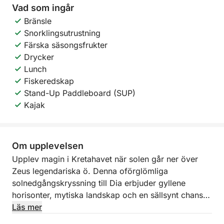
Vad som ingår
Bränsle
Snorklingsutrustning
Färska säsongsfrukter
Drycker
Lunch
Fiskeredskap
Stand-Up Paddleboard (SUP)
Kajak
Om upplevelsen
Upplev magin i Kretahavet när solen går ner över
Zeus legendariska ö. Denna oförglömliga
solnedgångskryssning till Dia erbjuder gyllene
horisonter, mytiska landskap och en sällsynt chans
att få kontakt med naturen på en av Kretas mest
Läs mer
skyddade och förtrollande platser.