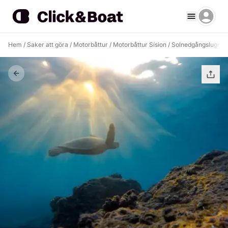
Hem
/
Saker att göra
/
Motorbåttur
/
Motorbåttur Sísion
/
Solnedgångslugn: En