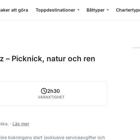
aker att göra
Toppdestinationer
Båttyper
Chartertyp
cz – Picknick, natur och ren
2h30
VARAKTIGHET
lska.
·
Läs mer
före bokningens start (exklusive serviceavgifter och