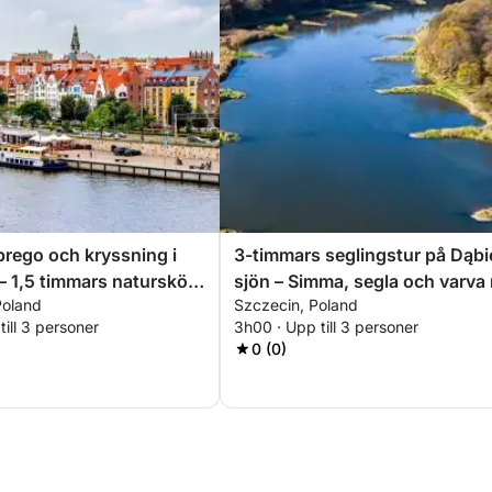
rego och kryssning i
3-timmars seglingstur på Dąbi
– 1,5 timmars naturskön
sjön – Simma, segla och varva 
Poland
Szczecin, Poland
e
till 3 personer
3h00 · Upp till 3 personer
0 (0)