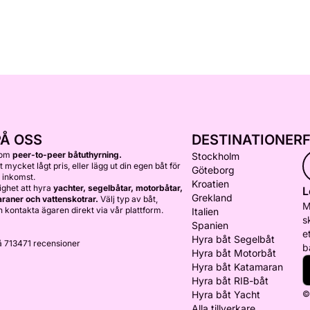
PÅ OSS
DESTINATIONER
nom
peer-to-peer båtuthyrning.
Stockholm
ett mycket lågt pris, eller lägg ut din egen båt för
Göteborg
 inkomst.
Kroatien
ighet att hyra
yachter, segelbåtar, motorbåtar,
L
Grekland
araner och vattenskotrar.
Välj typ av båt,
M
 kontakta ägaren direkt via vår plattform.
Italien
s
Spanien
e
Hyra båt Segelbåt
å 713471 recensioner
b
Hyra båt Motorbåt
Hyra båt Katamaran
Hyra båt RIB-båt
Hyra båt Yacht
©
Alla tillverkare