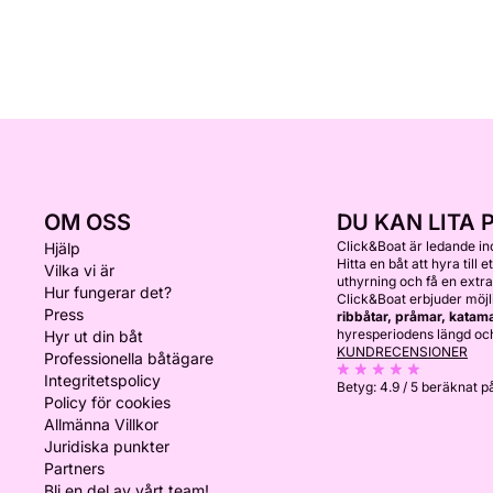
OM OSS
DU KAN LITA 
Click&Boat är ledande i
Hjälp
Hitta en båt att hyra till 
Vilka vi är
uthyrning och få en extra
Hur fungerar det?
Click&Boat erbjuder möjl
Press
ribbåtar, pråmar, katam
hyresperiodens längd och
Hyr ut din båt
KUNDRECENSIONER
Professionella båtägare
Integritetspolicy
Betyg:
4.9 / 5
beräknat p
Policy för cookies
Allmänna Villkor
Juridiska punkter
Partners
Bli en del av vårt team!