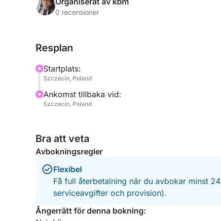
är den typen av resa som omedelbart försätter di
Organiserat av kbm
0 recensioner
När vi anländer till ön kan du njuta av en picknic
tillhandahåller en korg fylld med picknicktillbehör
Resplan
att sträcka ut dig på sanden, ta ett djupt andeta
delar historier med vänner, läser i solen eller ba
Startplats:
stranden, är det här din tur att verkligen koppla av
Szczecin, Poland
Ankomst tillbaka vid:
Denna tur är perfekt för par, vänner eller alla so
Szczecin, Poland
Ingen brådska, inga folkmassor – bara du, båten,
Antalet platser är begränsat, så missa inte din chans
Bra att veta
vattnet.
Avbokningsregler
Boka nu och upptäck den enkla glädjen i att segla 
Flexibel
en upplevelse du vill återuppleva om och om igen
Få full återbetalning när du avbokar minst 2
serviceavgifter och provision).
Ångerrätt för denna bokning: