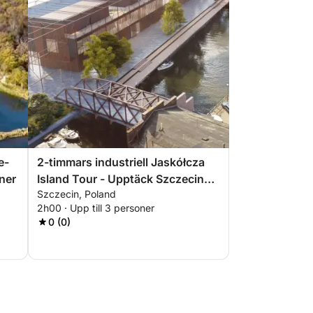
e-
2-timmars industriell Jaskółcza
ner
Island Tour - Upptäck Szczecins
Szczecin, Poland
bortglömda sida
2h00 · Upp till 3 personer
0 (0)