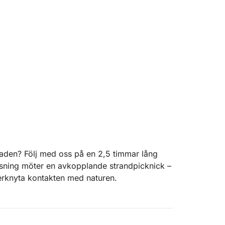
 staden? Följ med oss på en 2,5 timmar lång
yssning möter en avkopplande strandpicknick –
terknyta kontakten med naturen.
 vatten mot Dziewoklicz, en lugn ö vid
kan du njuta av flodens syn och ljud – det