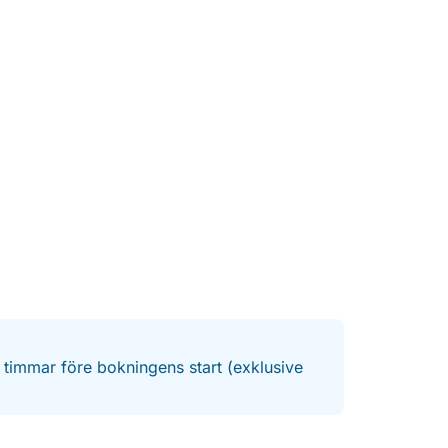
g i avslappningsläge.
k på stranden, mot naturens bakgrund. Vi
 och flaskvatten, så allt du behöver göra är
g och njuta av ögonblicket. Oavsett om du
ra lyssnar på vattnet som skvalpar mot
.
m behöver en kort flykt från vardagens tempo.
 floden och ön.
 att njuta av denna fridfulla tillflyktsort vid
till en gömd plats och picknicka vid vattnet –
.
4 timmar före bokningens start (exklusive