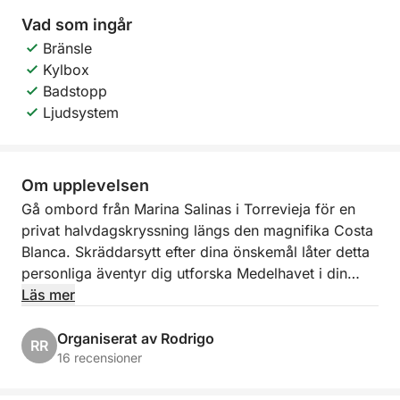
Vad som ingår
Bränsle
Kylbox
Badstopp
Ljudsystem
Om upplevelsen
Gå ombord från Marina Salinas i Torrevieja för en
privat halvdagskryssning längs den magnifika Costa
Blanca. Skräddarsytt efter dina önskemål låter detta
personliga äventyr dig utforska Medelhavet i din
egen takt. Oavsett om du vill koppla av eller
Läs mer
upptäcka gömda skatter, har denna kryssning allt.
Organiserat av Rodrigo
RR
Ombord på en bekväm och välutrustad båt kommer
16 recensioner
du att njuta av fantastisk utsikt över kusten och