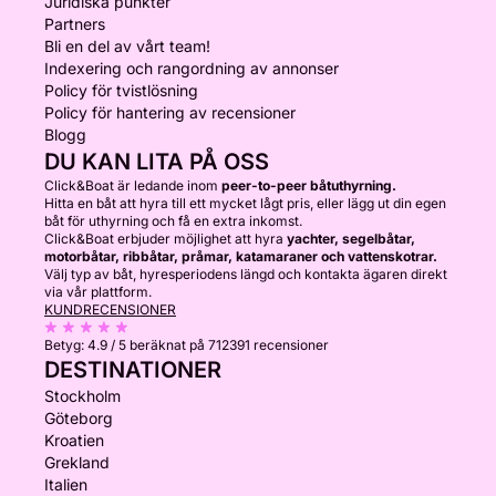
Juridiska punkter
Partners
Bli en del av vårt team!
Indexering och rangordning av annonser
Policy för tvistlösning
Policy för hantering av recensioner
Blogg
DU KAN LITA PÅ OSS
Click&Boat är ledande inom
peer-to-peer båtuthyrning.
Hitta en båt att hyra till ett mycket lågt pris, eller lägg ut din egen
båt för uthyrning och få en extra inkomst.
Click&Boat erbjuder möjlighet att hyra
yachter, segelbåtar,
motorbåtar, ribbåtar, pråmar, katamaraner och vattenskotrar.
Välj typ av båt, hyresperiodens längd och kontakta ägaren direkt
via vår plattform.
KUNDRECENSIONER
Betyg:
4.9 / 5
beräknat på 712391 recensioner
DESTINATIONER
Stockholm
Göteborg
Kroatien
Grekland
Italien