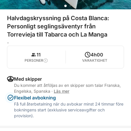
Halvdagskryssning på Costa Blanca:
Personligt seglingsäventyr från
Torrevieja till Tabarca och La Manga
-
11
4h00
PERSONER
VARAKTIGHET
Med skipper
Du kommer att åtföljas av en skipper som talar Franska,
Engelska, Spanska
·
Läs mer
Flexibel avbokning
Få full återbetalning när du avbokar minst 24 timmar före
bokningens start (exklusive serviceavgifter och
provision).