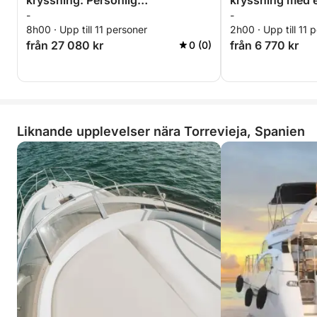
kryssning: Personlig
kryssning med e
-
-
seglingsupplevelse från
8h00 · Upp till 11 personer
2h00 · Upp till 11 
Torrevieja till Tabarca och La
från 27 080 kr
från 6 770 kr
0 (0)
Manga
Liknande upplevelser nära Torrevieja, Spanien