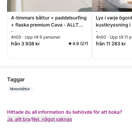
4-timmars båttur + paddelsurfing
Lyx i varje ögon
+ flaska premium Cava - ALLT
kustkryssning i 
-
-
INKLUSIVT
4h00 · Upp till 9 personer
4h00 · Upp till 11 
från 3 938 kr
från 11 283 kr
4.9 (27)
Taggar
Motorbåttur
Hittade du all information du behövde för att boka?
Ja, allt bra
/
Nej, något saknas