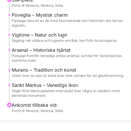
Porto di Venezia, Venezia, Italia
historisk arkitektur och lugna vatten. Upplevelsen är
utformad för att erbjuda komfort och frihet, perfekt
Poveglia – Mystisk charm
för par, familjer eller små grupper.
Passage nära en av de mest fascinerande och historiskt rika öarna i
lagunen.
Ett dryckespaket (från 160 euro) finns att köpa
Viglione – Natur och lugn
Segling i ett vildare och lugnare område, bort från turistvägarna.
ombord, inklusive en flaska prosecco, juice och
snacks, perfekt för en gemytlig touch under din
Arsenal – Historiska hjärtat
kryssning.
Passage framför Venedigs antika arsenal, symbol för Serenissimas
maritima makt.
Turen avgår klockan 10:00 eller 14:00 och serveras
Murano – Tradition och konst
Utsikt över ön som är känd över hela världen för sin glastillverkning.
på italienska och engelska. Bränsle och skeppare
ingår för en problemfri upplevelse.
Sankt Markus – Venedigs ikon
Segla förbi Markusplatsen med utsikt över några av stadens mest
berömda monument.
Ett elegant och autentiskt sätt att uppleva Venedig
borta från folkmassorna, direkt från vattnet.
Ankomst tillbaka vid:
Porto di Venezia, Venezia, Italia