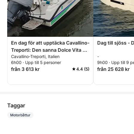
En dag för att upptäcka Cavallino-
Dag till sjöss -
Treporti: Den sanna Dolce Vita på
Cavallino-Treporti, Italien
-
en motorbåt
6h00 · Upp till 5 personer
9h00 · Upp till 9 p
från 3 613 kr
från 25 628 kr
4.4 (5)
Taggar
Motorbåttur