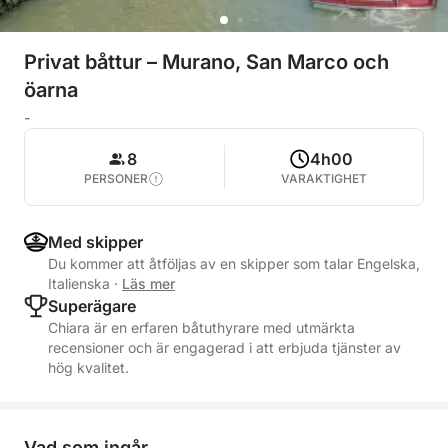
Privat båttur – Murano, San Marco och
öarna
-
8
4h00
PERSONER
VARAKTIGHET
Med skipper
Du kommer att åtföljas av en skipper som talar Engelska,
Italienska
·
Läs mer
Superägare
Chiara är en erfaren båtuthyrare med utmärkta
recensioner och är engagerad i att erbjuda tjänster av
hög kvalitet.
Vad som ingår