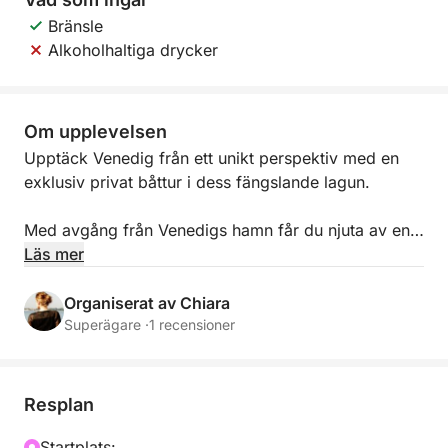
Bränsle
Alkoholhaltiga drycker
Om upplevelsen
Upptäck Venedig från ett unikt perspektiv med en
exklusiv privat båttur i dess fängslande lagun.
Med avgång från Venedigs hamn får du njuta av en
fyra timmar lång upplevelse full av historia, kultur
Läs mer
och ikoniska vyer, och segla genom några av
lagunens mest suggestiva områden. Från mindre
Organiserat av Chiara
kända öar som Poveglia och Viglione till mer kända
Superägare ·
1 recensioner
landmärken som Murano och Markusplatsen,
erbjuder varje stopp oförglömliga vyer.
Resplan
Under kryssningen kan du koppla av ombord och
njuta av Venedigs unika atmosfär, bland kanaler,
Startplats: