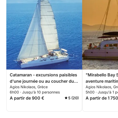
Catamaran - excursions paisibles
"Mirabello Bay 
d'une journée ou au coucher du
aventure mariti
Agios Nikolaos, Grèce
Agios Nikolaos, G
soleil vers un lagon bleu caché.
6h00 · Jusqu'à 10 personnes
5h00 · Jusqu'à 1 
A partir de 900 €
A partir de 1 75
5 (20)