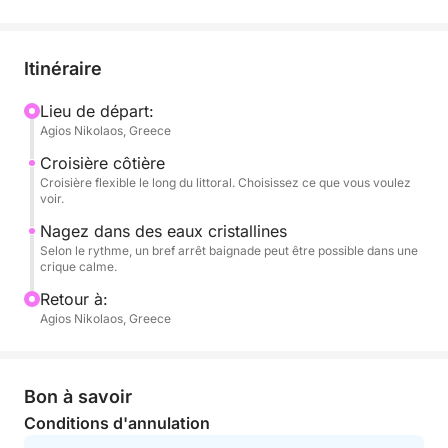
famille de pêcheurs locaux, vous découvrirez les
magnifiques paysages et sites d'intérêt autour
d'Agios Nikolaos. Que vous souhaitiez tenter votre
Itinéraire
chance à la pêche et immortaliser le panorama
côtier, ou simplement profiter du calme marin, cette
Lieu de départ:
Agios Nikolaos, Greece
excursion vous offre une immersion détendue dans
la vie au bord de l'eau. Vous aurez également la
Croisière côtière
possibilité de vous essayer à la pêche à pied près
Croisière flexible le long du littoral. Choisissez ce que vous voulez
voir.
du rivage.
Nagez dans des eaux cristallines
Selon le rythme, un bref arrêt baignade peut être possible dans une
Cette courte excursion est idéale pour les familles
crique calme.
avec enfants, les couples ou les voyageurs solitaires
Retour à:
désireux de vivre une expérience locale authentique
Agios Nikolaos, Greece
dans la baie de Mirabello.
Bon à savoir
Conditions d'annulation