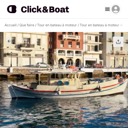
Accueil
/
Que faire
/
Tour en bateau à moteur
/
Tour en bateau à moteur Agio