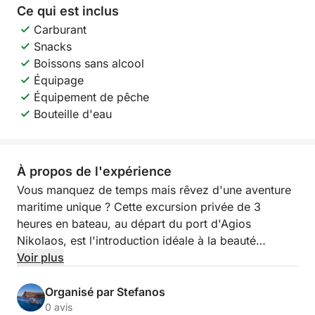
Ce qui est inclus
Carburant
Snacks
Boissons sans alcool
Équipage
Équipement de pêche
Bouteille d'eau
À propos de l'expérience
Vous manquez de temps mais rêvez d'une aventure
maritime unique ? Cette excursion privée de 3
heures en bateau, au départ du port d'Agios
Nikolaos, est l'introduction idéale à la beauté
authentique de la mer crétoise et à l'authenticité des
Voir plus
lieux.
Organisé par Stefanos
Guidé par un skipper professionnel issu d'une
0 avis