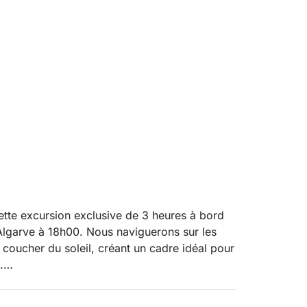
cette excursion exclusive de 3 heures à bord
'Algarve à 18h00. Nous naviguerons sur les
coucher du soleil, créant un cadre idéal pour
.
gée avec tuba, profiter de la brise et