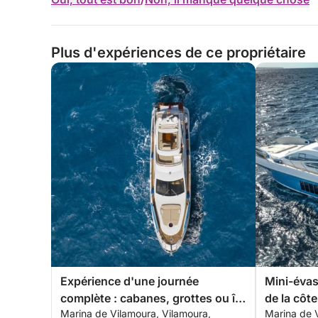
Plus d'expériences de ce propriétaire
Expérience d'une journée
Mini-évasi
complète : cabanes, grottes ou île
de la côte
Marina de Vilamoura, Vilamoura,
Marina de 
déserte