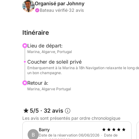
savourer une sélection de boissons rafraîchissantes
Organisé par Johnny
collations légères servies à bord. La musique d'
Bateau vérifié
·
32 avis
propre playlist grâce au système audio professio
Itinéraire
Pour une expérience encore plus complète, nous p
embarcation auxiliaire) pour explorer des plages 
Lieu de départ:
privilégiées, accessibles uniquement par la mer.
Marina, Algarve, Portugal
Coucher de soleil privé
Idéale pour les couples, les groupes d'amis ou p
Embarquement à la Marina à 18h Navigation relaxante le long de
allie le charme d'un coucher de soleil au confort d
un bon champagne.
Retour à:
Marina, Algarve Portugal
5/5
·
32 avis
Les avis sont présentés par ordre chronologique
Barry
B
Date de la réservation 06/06/2026 · Date de