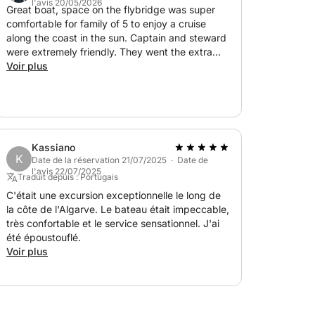
l'avis 20/05/2026
Great boat, space on the flybridge was super
comfortable for family of 5 to enjoy a cruise
along the coast in the sun. Captain and steward
were extremely friendly. They went the extra
mile to have the champagne and drinks we
Voir plus
wanted and to ensure everyone was
comfortable and enjoyed the day.
Kassiano
K
Date de la réservation 21/07/2025 · Date de
l'avis 22/07/2025
Traduit depuis : Portugais
C'était une excursion exceptionnelle le long de
la côte de l'Algarve. Le bateau était impeccable,
très confortable et le service sensationnel. J'ai
été époustouflé.
Voir plus