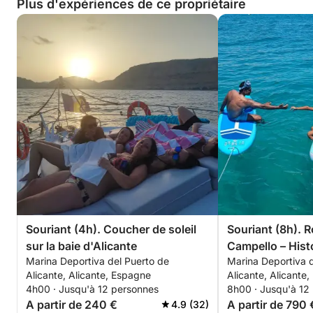
Plus d'expériences de ce propriétaire
Souriant (4h). Coucher de soleil
Souriant (8h). R
sur la baie d'Alicante
Campello – Hist
Marina Deportiva del Puerto de
Marina Deportiva d
infinies et criq
Alicante, Alicante, Espagne
Alicante, Alicante
4h00 · Jusqu'à 12 personnes
8h00 · Jusqu'à 12
A partir de 240 €
A partir de 790 
4.9 (32)