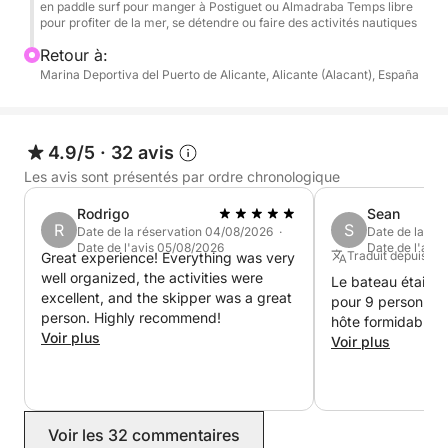
en paddle surf pour manger à Postiguet ou Almadraba Temps libre
ses eaux calmes. Plus tard, nous nous arrêterons à
pour profiter de la mer, se détendre ou faire des activités nautiques
Bahía de los Pinos, une crique rocheuse sauvage,
Retour à:
entourée de brise-lames et regorgeant de vie
Marina Deportiva del Puerto de Alicante, Alicante (Alacant), España
marine.
Grâce à la durée de l'excursion, vous aurez tout le
4.9/5
·
32 avis
loisir de profiter de la mer, de vous détendre sur un
Les avis sont présentés par ordre chronologique
matelas flottant, de pratiquer des sports nautiques et
de débarquer avec une planche à pagaie pour
Rodrigo
Sean
R
S
Date de la réservation 04/08/2026 ·
Date de la ré
déjeuner dans l'un des restaurants en bord de mer.
Date de l'avis 05/08/2026
Date de l'avis
Traduit depuis : A
Great experience! Everything was very
Nous vous recommandons de réserver à l'avance à
well organized, the activities were
Le bateau était t
Playa del Postiguet ou Playa de la Almadraba.
excellent, and the skipper was a great
pour 9 personnes, 
person. Highly recommend!
hôte formidable e
À noter : Ce bateau a une capacité maximale de 12
Voir plus
Voir plus
personnes (11 passagers plus le skipper). Des frais
supplémentaires sont à régler au port :
Carburant : 60 €
Voir les 32 commentaires