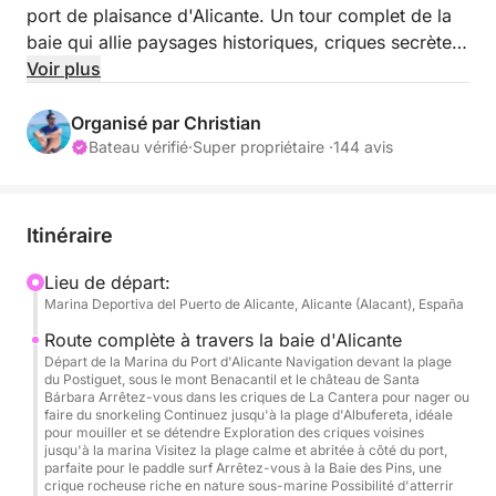
port de plaisance d'Alicante. Un tour complet de la
baie qui allie paysages historiques, criques secrètes,
sports nautiques et moments de détente pour
Voir plus
profiter pleinement de la mer.
Organisé par Christian
Nous commencerons par longer l'emblématique
Bateau vérifié
·
Super propriétaire ·
144 avis
plage de Postiguet, nichée au pied du mont
Benacantil, dominée par l'imposant château de Santa
Bárbara. De là, nous mettrons le cap au nord pour
Itinéraire
découvrir les criques paisibles de La Cantera,
idéales pour une première baignade ou une séance
Lieu de départ:
Marina Deportiva del Puerto de Alicante, Alicante (Alacant), España
de snorkeling. Nous poursuivrons notre route vers la
plage d'Albufereta, parfaite pour jeter l'ancre et
Route complète à travers la baie d'Alicante
profiter d'une atmosphère relaxante.
Départ de la Marina du Port d'Alicante Navigation devant la plage
du Postiguet, sous le mont Benacantil et le château de Santa
Bárbara Arrêtez-vous dans les criques de La Cantera pour nager ou
Au cours de l'excursion, nous ferons escale dans de
faire du snorkeling Continuez jusqu'à la plage d'Albufereta, idéale
pour mouiller et se détendre Exploration des criques voisines
petites criques voisines jusqu'à atteindre un port de
jusqu'à la marina Visitez la plage calme et abritée à côté du port,
plaisance et, de l'autre côté, une plage tranquille et
parfaite pour le paddle surf Arrêtez-vous à la Baie des Pins, une
crique rocheuse riche en nature sous-marine Possibilité d'atterrir
abritée, très appréciée des adeptes du paddle pour