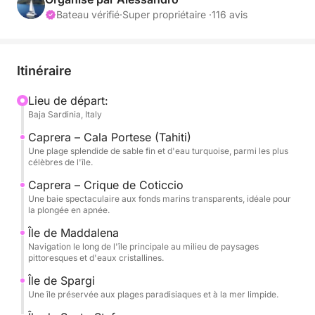
secrètes et de paysages naturels uniques.
Bateau vérifié
·
Super propriétaire ·
116 avis
La navigation débute en direction de Caprera, l'une
des îles les plus captivantes de l'archipel, célèbre
Itinéraire
pour ses plages immaculées et sa mer aux allures
caribéennes. Vous y découvrirez quelques-unes des
Lieu de départ:
Baja Sardinia, Italy
baies les plus emblématiques de Sardaigne, idéales
pour la baignade et la plongée avec tuba.
Caprera – Cala Portese (Tahiti)
Une plage splendide de sable fin et d'eau turquoise, parmi les plus
célèbres de l'île.
L'excursion se poursuit vers La Maddalena et l'île de
Spargi, où la nature est restée intacte et les plages
Caprera – Crique de Coticcio
Une baie spectaculaire aux fonds marins transparents, idéale pour
offrent des panoramas à couper le souffle. Tout au
la plongée en apnée.
long de la journée, plusieurs arrêts sont prévus pour
Île de Maddalena
la baignade et la détente à bord, afin de profiter du
Navigation le long de l'île principale au milieu de paysages
soleil et de la mer turquoise. L'après-midi, nous
pittoresques et d'eaux cristallines.
regagnons la Costa Smeralda en longeant d'élégants
Île de Spargi
et magnifiques tronçons de côte jusqu'à atteindre
Une île préservée aux plages paradisiaques et à la mer limpide.
des criques exclusives comme Cala Capra et l'île de