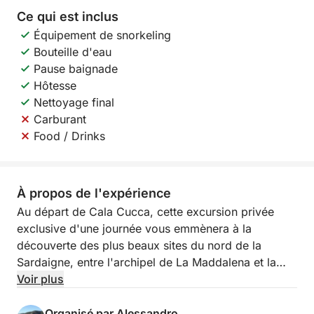
Ce qui est inclus
Équipement de snorkeling
Bouteille d'eau
Pause baignade
Hôtesse
Nettoyage final
Carburant
Food / Drinks
À propos de l'expérience
Au départ de Cala Cucca, cette excursion privée
exclusive d'une journée vous emmènera à la
découverte des plus beaux sites du nord de la
Sardaigne, entre l'archipel de La Maddalena et la
Costa Smeralda. Une journée conçue pour ceux qui
Voir plus
souhaitent profiter pleinement de la mer en toute
sérénité, au milieu d'eaux cristallines, de criques
Organisé par Alessandro