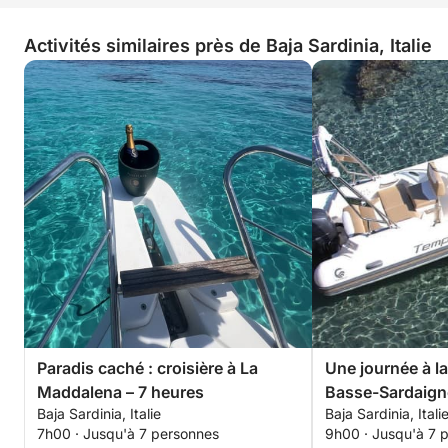
Activités similaires près de Baja Sardinia, Italie
Paradis caché : croisière à La
Une journée à l
Maddalena – 7 heures
Basse-Sardaigne 
Baja Sardinia, Italie
Baja Sardinia, Itali
Dolce Vita en b
7h00 · Jusqu'à 7 personnes
9h00 · Jusqu'à 7 