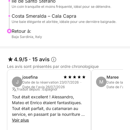
Île de Santo Stefano
Santo Stefano, idéales pour une dernière escale
Un coin tranquille et moins fréquenté, idéal pour se détendre.
avant le retour.
Costa Smeralda – Cala Capra
Une baie élégante et abritée, idéale pour une dernière baignade.
Une expérience complète alliant les plus belles eaux
de l'archipel à l'élégance de la Costa Smeralda,
Retour à:
parfaite pour ceux qui recherchent une journée
Baja Sardinia, Italy
inoubliable en bateau.
4.9/5
·
15 avis
Les avis sont présentés par ordre chronologique
josefina
Maree
J
M
Date de la réservation 23/07/2026 ·
Date de la ré
Date de l'avis 26/07/2026
Date de l'avis
Traduit depuis : Espagnol
Tout était excellent ! Alessandro,
Mateo et Enrico étaient fantastiques.
Tout était parfait, du catamaran au
service, en passant par la nourriture et
les excellents chefs ! Le seul point à
Voir plus
améliorer serait une meilleure