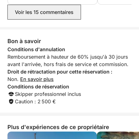
information sur les frais
supplémentaires, comme le carburant,
Voir les 15 commentaires
les nuits au port, etc. Nous avons
passé un séjour merveilleux ! Mateo et
Enrico ont été formidables avec les
enfants. Trois jours spectaculaires et
inoubliables de nos vacances en
Bon à savoir
Sardaigne.
Conditions d'annulation
Remboursement à hauteur de 60% jusqu'à 30 jours
avant l'arrivée, hors frais de service et commission.
Droit de rétractation pour cette réservation :
Non.
En savoir plus
Conditions de réservation
Skipper professionnel inclus
Caution : 2 500 €
Plus d'expériences de ce propriétaire