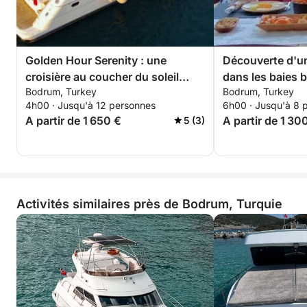
Golden Hour Serenity : une
Découverte d'u
croisière au coucher du soleil
dans les baies 
Bodrum, Turkey
Bodrum, Turkey
inoubliable
navigation en d
4h00 · Jusqu'à 12 personnes
6h00 · Jusqu'à 8 
élégant croiseu
A partir de 1 650 €
A partir de 1 30
5 (3)
Activités similaires près de Bodrum, Turquie