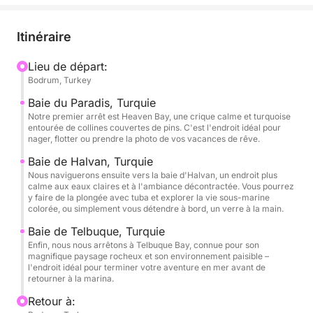
Notre premier arrêt est Heaven Bay, une crique
calme aux eaux turquoise entourée de collines
Itinéraire
couvertes de pins. C'est l'endroit idéal pour nager,
flotter ou prendre des photos de vacances de rêve.
Lieu de départ:
Bodrum, Turkey
Nous naviguons ensuite vers la baie d'Halvan, un
Baie du Paradis, Turquie
endroit plus calme aux eaux claires et à l'ambiance
Notre premier arrêt est Heaven Bay, une crique calme et turquoise
entourée de collines couvertes de pins. C'est l'endroit idéal pour
décontractée. Vous pourrez y faire de la plongée
nager, flotter ou prendre la photo de vos vacances de rêve.
avec tuba et explorer la vie sous-marine colorée, ou
Baie de Halvan, Turquie
simplement vous détendre à bord, un verre à la
Nous naviguerons ensuite vers la baie d'Halvan, un endroit plus
main.
calme aux eaux claires et à l'ambiance décontractée. Vous pourrez
y faire de la plongée avec tuba et explorer la vie sous-marine
colorée, ou simplement vous détendre à bord, un verre à la main.
Enfin, nous nous arrêterons à Telbuque Bay, connue
Baie de Telbuque, Turquie
pour son magnifique paysage rocheux et son
Enfin, nous nous arrêtons à Telbuque Bay, connue pour son
environnement paisible – l'endroit idéal pour
magnifique paysage rocheux et son environnement paisible –
conclure votre aventure en mer avant de retourner à
l'endroit idéal pour terminer votre aventure en mer avant de
retourner à la marina.
la marina.
Retour à: