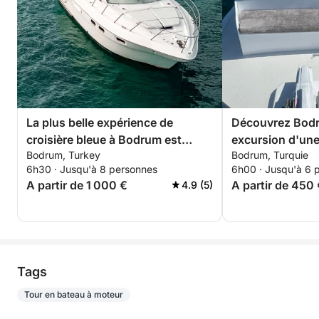
La plus belle expérience de
Découvrez Bodr
croisière bleue à Bodrum est
excursion d'une
Bodrum, Turkey
Bodrum, Turquie
proposée par k.y.g.
bateau à moteur
6h30 · Jusqu'à 8 personnes
6h00 · Jusqu'à 6 
A partir de 1 000 €
A partir de 450
4.9 (5)
Tags
Tour en bateau à moteur