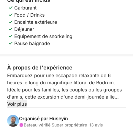
Carburant
Food / Drinks
Enceinte extérieure
Déjeuner
Équipement de snorkeling
Pause baignade
À propos de l'expérience
Embarquez pour une escapade relaxante de 6
heures le long du magnifique littoral de Bodrum.
Idéale pour les familles, les couples ou les groupes
d'amis, cette excursion d'une demi-journée allie
confort, divertissement et paysages inoubliables.
Voir plus
Nous partons de la marina de Bodrum et mettons le
Organisé par Hüseyin
cap sur le paradis.
Bateau vérifié
·
Super propriétaire ·
13 avis