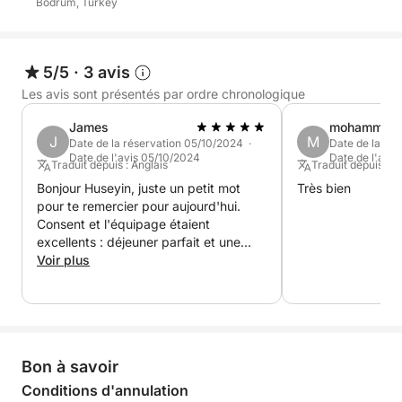
Bodrum, Turkey
5/5
·
3 avis
Les avis sont présentés par ordre chronologique
James
mohammed 
J
M
Date de la réservation 05/10/2024 ·
Date de la ré
Date de l'avis 05/10/2024
Date de l'avi
Traduit depuis : Anglais
Traduit depuis : F
Bonjour Huseyin, juste un petit mot
Très bien
pour te remercier pour aujourd'hui.
Consent et l'équipage étaient
excellents : déjeuner parfait et une
merveilleuse journée de détente.
Voir plus
J'espère que l'année prochaine nous
reviendrons plus souvent et je
réserverai certainement à nouveau.
Veuillez transmettre mes
remerciements à l'équipage : ils ont
Bon à savoir
été les hôtes les plus charmants.
Cordialement, James
Conditions d'annulation