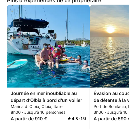
Plus d'expériences de ce propriétaire
Une journée exclusive, loin de la foule, pour
découvrir les plus beaux paysages entre Corse et
Sardaigne dans un cadre élégant et convivial.
N’hésitez pas à nous contacter pour organiser votre
sortie sur-mesure.
Thomas & Juliette
Journée en mer inoubliable au
Évasion au couch
départ d’Olbia à bord d’un voilier
de détente à la 
Marina di Olbia, Olbia, Italie
Port de Bonifacio, 
Bonifacio
8h00 · Jusqu'à 10 personnes
3h00 · Jusqu'à 10
A partir de 910 €
A partir de 590 
4.8 (15)