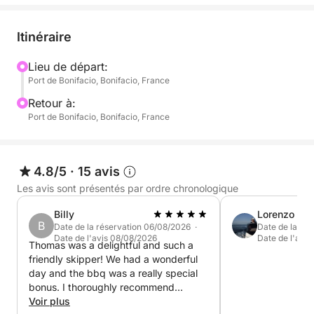
des environs (ex : Sant’Amanza).
Itinéraire
À bord de notre voilier confortable et parfaitement
équipé, profitez d’une navigation élégante et
Lieu de départ:
Port de Bonifacio, Bonifacio, France
silencieuse vers des criques sauvages aux eaux
cristallines, accessibles uniquement par la mer.
Retour à:
Port de Bonifacio, Bonifacio, France
Que vous souhaitiez explorer les réserves naturelles,
naviguer à la voile, pratiquer le snorkeling ou
simplement vous détendre au soleil, l’itinéraire est
4.8/5
·
15 avis
entièrement sur-mesure.
Les avis sont présentés par ordre chronologique
Billy
Lorenzo
Points forts de l’expérience :
B
Date de la réservation 06/08/2026 ·
Date de la ré
Date de l'avis 08/08/2026
Date de l'avi
Thomas was a delightful and such a
Confort Premium
friendly skipper! We had a wonderful
Grands bains de soleil
day and the bbq was a really special
Cockpit ombragé
bonus. I thoroughly recommend
Cuisine équipée
Thomas to all the visitors to Corsica
Voir plus