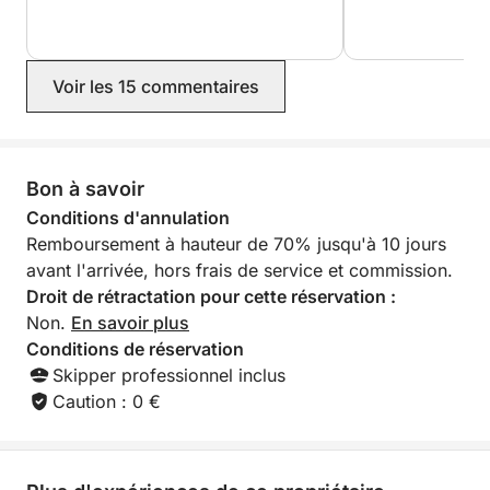
Barbecue
Douche et toilettes
Connexion Starlink
Loisirs nautiques inclus
Voir les 15 commentaires
Paddle
Matériel de snorkeling
Annexe
Bon à savoir
Île flottante
Scooter sous-marin
Conditions d'annulation
Remboursement à hauteur de 70% jusqu'à 10 jours
Escales personnalisées :
avant l'arrivée, hors frais de service et commission.
Mouillages dans des criques préservées et
Droit de rétractation pour cette réservation :
baignades dans des eaux turquoise.
Non.
En savoir plus
Conditions de réservation
Option barbecue à bord :
Skipper professionnel inclus
Grillades à partir de 35€/personne (hors boissons).
Caution : 0 €
Vous pouvez également apporter votre nourriture et
vos boissons et utiliser librement la cuisine à bord
pour conserver vos produits au frais.