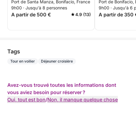
Port de Santa Manza, Bonifacio, France
Port de Bonifacio, 
Bonifacio
9h00 · Jusqu'à 8 personnes
9h00 · Jusqu'à 6 
A partir de 500 €
A partir de 350 
4.9 (13)
Tags
Tour en voilier
Déjeuner croisière
Avez-vous trouvé toutes les informations dont
vous aviez besoin pour réserver ?
Oui, tout est bon
/
Non, il manque quelque chose