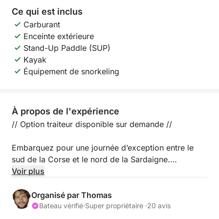
Ce qui est inclus
Carburant
Enceinte extérieure
Stand-Up Paddle (SUP)
Kayak
Équipement de snorkeling
À propos de l'expérience
// Option traiteur disponible sur demande //
Embarquez pour une journée d’exception entre le
sud de la Corse et le nord de la Sardaigne.
Voir plus
Départ possible depuis Bonifacio, mais aussi depuis
un port aux alentours (ex : Figari).
Organisé par Thomas
Nous pouvons également vous récupérer ou vous
Bateau vérifié
·
Super propriétaire ·
20 avis
déposer directement dans une baie ou sur une plage